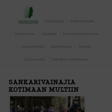
Home
Etelä-Karjala
Evakkotarinoita
Tietoa meistä
Tavoitteet
Perinnetoimikunnat e-k
Vastuuhenkilöt
Ajankohtaista
Toiminta
Liity jäseneksi
Paikallista sotahistoriaa
SANKARIVAINAJIA
KOTIMAAN MULTIIN