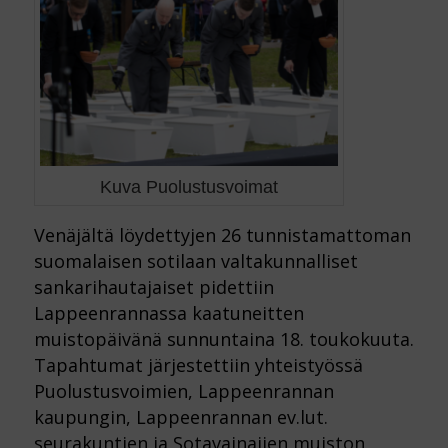
Kuva Puolustusvoimat
Venäjältä löydettyjen 26 tunnistamattoman
suomalaisen sotilaan valtakunnalliset
sankarihautajaiset pidettiin
Lappeenrannassa kaatuneitten
muistopäivänä sunnuntaina 18. toukokuuta.
Tapahtumat järjestettiin yhteistyössä
Puolustusvoimien, Lappeenrannan
kaupungin, Lappeenrannan ev.lut.
seurakuntien ja Sotavainajien muiston