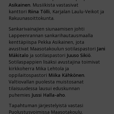
Asikainen
. Musiikista vastasivat
kanttori
Riina Tölli
, Karjalan Laulu-Veikot ja
Rakuunasoittokunta.
Sankarivainajien siunaamisen johti
Lappeenrannan sankarihautausmaalla
kenttäpiispa Pekka Asikainen, jota
avustivat Maasotakoulun sotilaspastori
Jani
Mäkitalo
ja sotilaspastori
Juuso Sikiö
.
Sotilaspappien lisäksi avustajina toimivat
kirkkoherra Mika Lehtola ja
oppilaitospastori
Miika Kähkönen
.
Valtiovallan puolesta muistosanat
tilaisuudessa lausui eduskunnan
puhemies
Jussi Halla-aho
.
Tapahtuman järjestelyistä vastasi
Puolustusvoimissa Maasotakoulu.