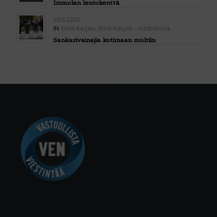
Immolan lentokenttä
28.6.2025
IN
Etelä-Karjala
,
Etelä-Karjala - sotahistoria
Sankarivainajia kotimaan multiin