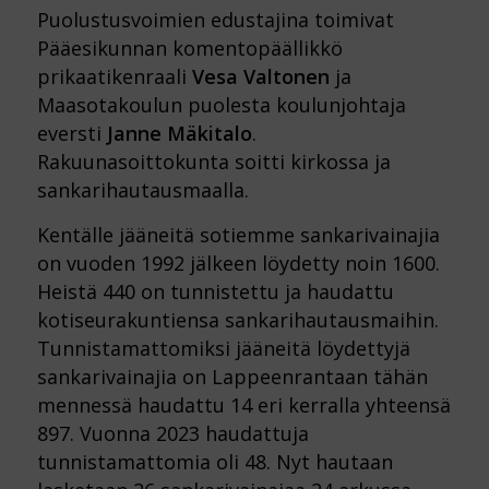
Puolustusvoimien edustajina toimivat
Pääesikunnan komentopäällikkö
prikaatikenraali
Vesa Valtonen
ja
Maasotakoulun puolesta koulunjohtaja
eversti
Janne Mäkitalo
.
Rakuunasoittokunta soitti kirkossa ja
sankarihautausmaalla.
Kentälle jääneitä sotiemme sankarivainajia
on vuoden 1992 jälkeen löydetty noin 1600.
Heistä 440 on tunnistettu ja haudattu
kotiseurakuntiensa sankarihautausmaihin.
Tunnistamattomiksi jääneitä löydettyjä
sankarivainajia on Lappeenrantaan tähän
mennessä haudattu 14 eri kerralla yhteensä
897. Vuonna 2023 haudattuja
tunnistamattomia oli 48. Nyt hautaan