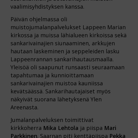
vaalimisyhdistyksen kanssa.
Päivän ohjelmassa oli
muistojumalanpalvelukset Lappeen Marian
kirkossa ja muissa lähialueen kirkoissa sekä
sankarivainajien siunaaminen, arkkujen
hautaan laskeminen ja seppeleiden lasku
Lappeenrannan sankarihautausmaalla.
Yleisöä oli saapunut runsaasti seuraamaan
tapahtumaa ja kunnioittamaan
sankarivainajien muistoa kauniissa
kevätsäässä. Sankarihautajaiset myös
näkyivät suorana lähetyksenä Ylen
Areenasta.
Jumalanpalveluksen toimittivat
kirkkoherra
Mika Lehtola
ja piispa
Mari
Parkkinen
. Saarnan piti kenttäpiispa
Pekka