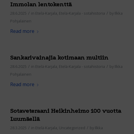
Immolan lentokenttä
/
/
28.6.2025
in
Etelä-Karjala
,
Etelä-Karjala - sotahistoria
by
Ilkka
Pohjalainen
Read more
Sankarivainajia kotimaan multiin
/
/
28.6.2025
in
Etelä-Karjala
,
Etelä-Karjala - sotahistoria
by
Ilkka
Pohjalainen
Read more
Sotaveteraani Heikinheimo 100 vuotta
Luumäellä
/
/
28.3.2025
in
Etelä-Karjala
,
Uncategorized
by
Ilkka