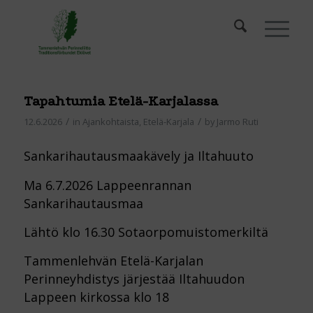
Tapahtumia Etelä-Karjalassa
/
/
12.6.2026
in
Ajankohtaista
,
Etelä-Karjala
by
Jarmo Ruti
Sankarihautausmaakävely ja Iltahuuto
Ma 6.7.2026 Lappeenrannan
Sankarihautausmaa
Lähtö klo 16.30 Sotaorpomuistomerkiltä
Tammenlehvän Etelä-Karjalan
Perinneyhdistys järjestää Iltahuudon
Lappeen kirkossa klo 18