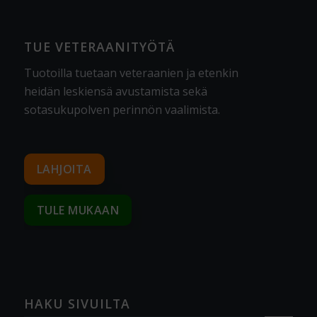
TUE VETERAANITYÖTÄ
Tuotoilla tuetaan veteraanien ja etenkin
heidän leskiensä avustamista sekä
sotasukupolven perinnön vaalimista
.
LAHJOITA
TULE MUKAAN
HAKU SIVUILTA