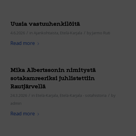
Uusia vastuuhenkilöitä
/
/
4.6.2026
in
Ajankohtaista
,
Etelä-Karjala
by
Jarmo Ruti
Read more
Mika Albertssonin nimitystä
sotakamreeriksi juhlistettiin
Rautjärvellä
/
/
24.3.2026
in
Etelä-Karjala
,
Etelä-Karjala - sotahistoria
by
admin
Read more