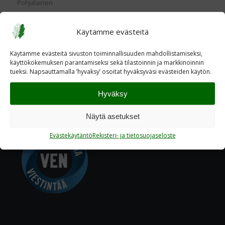
Pohjalainen
Read more
Käytämme evästeitä
Käytämme evästeitä sivuston toiminnallisuuden mahdollistamiseksi,
käyttökokemuksen parantamiseksi sekä tilastoinnin ja markkinoinnin
tueksi. Napsauttamalla ’hyvaksy’ osoitat hyväksyväsi evästeiden käytön.
Hyväksy
Näytä asetukset
Evästekäytäntö
Rekisteri- ja tietosuojaseloste