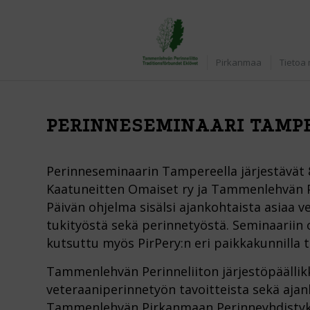
Etusivu
Pirkanmaa
Tietoa 
PERINNESEMINAARI TAMPE
Perinneseminaarin Tampereella järjestävät
Kaatuneitten Omaiset ry ja Tammenlehvän Pi
Päivän ohjelma sisälsi ajankohtaista asiaa v
tukityöstä sekä perinnetyöstä. Seminaariin o
kutsuttu myös PirPery:n eri paikkakunnilla 
Tammenlehvän Perinneliiton järjestöpäällik
veteraaniperinnetyön tavoitteista sekä ajan
Tammenlehvän Pirkanmaan Perinneyhdistyks