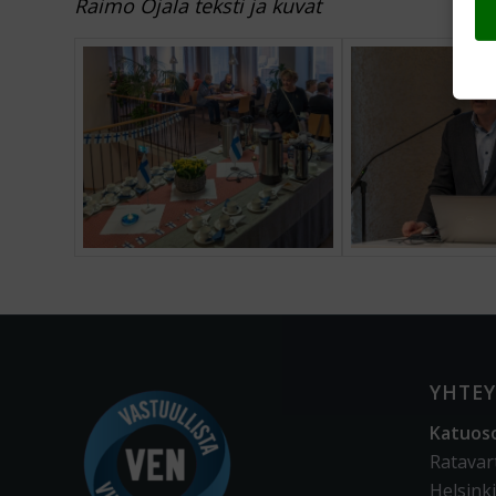
Raimo Ojala teksti ja kuvat
YHTEY
Katuos
Ratavar
Helsinki