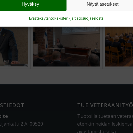
Hyväksy
Näytä asetukset
Evästekäytäntö
Rekisteri- ja tietosuojaseloste
STIEDOT
TUE VETERAANITY
oite
Tuotoilla tuetaan vetera
tijankatu 2 A, 00520
etenkin heidän leskiensä
avustamista sekä