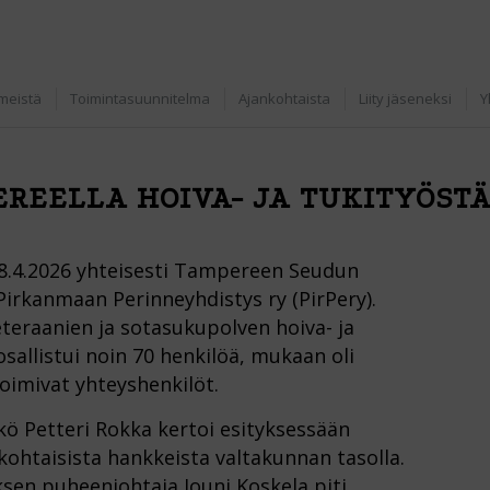
meistä
Toimintasuunnitelma
Ajankohtaista
Liity jäseneksi
Y
REELLA HOIVA- JA TUKITYÖST
 8.4.2026 yhteisesti Tampereen Seudun
rkanmaan Perinneyhdistys ry (PirPery).
eteraanien ja sotasukupolven hoiva- ja
sallistui noin 70 henkilöä, mukaan oli
toimivat yhteyshenkilöt.
kö Petteri Rokka kertoi esityksessään
kohtaisista hankkeista valtakunnan tasolla.
en puheenjohtaja Jouni Koskela piti