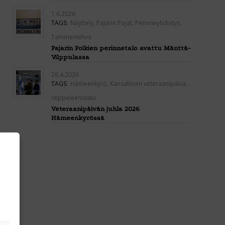
1.6.2026
TAGS:
Näyttely
,
Pajarin Pojat
,
Perinneyhdistys
,
Tammenlehvä
Pajarin Poikien perinnetalo avattu Mänttä-
Vilppulassa
28.4.2026
TAGS:
Hämeenkyrö
,
Kansallinen veteraanipäivä
,
seppeleenlasku
Veteraanipäivän juhla 2026
Hämeenkyrössä