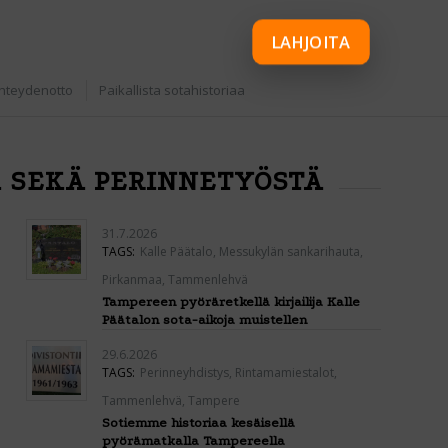
LAHJOITA
hteydenotto
Paikallista sotahistoriaa
Ä SEKÄ PERINNETYÖSTÄ
31.7.2026
TAGS:
Kalle Päätalo
,
Messukylän sankarihauta
,
Pirkanmaa
,
Tammenlehvä
Tampereen pyöräretkellä kirjailija Kalle
Päätalon sota-aikoja muistellen
29.6.2026
TAGS:
Perinneyhdistys
,
Rintamamiestalot
,
Tammenlehvä
,
Tampere
Sotiemme historiaa kesäisellä
pyörämatkalla Tampereella