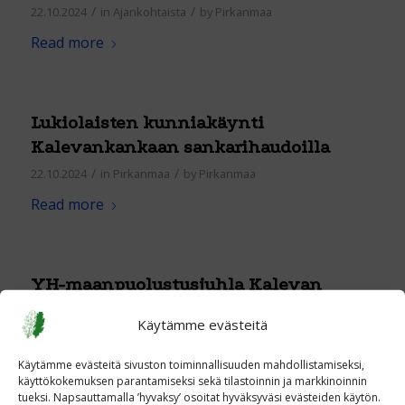
/
/
22.10.2024
in
Ajankohtaista
by
Pirkanmaa
Read more
Lukiolaisten kunniakäynti
Kalevankankaan sankarihaudoilla
/
/
22.10.2024
in
Pirkanmaa
by
Pirkanmaa
Read more
YH-maanpuolustusjuhla Kalevan
lukiossa Tampereella
Käytämme evästeitä
/
/
22.10.2024
in
Ajankohtaista
by
Pirkanmaa
Read more
Käytämme evästeitä sivuston toiminnallisuuden mahdollistamiseksi,
käyttökokemuksen parantamiseksi sekä tilastoinnin ja markkinoinnin
tueksi. Napsauttamalla ’hyvaksy’ osoitat hyväksyväsi evästeiden käytön.