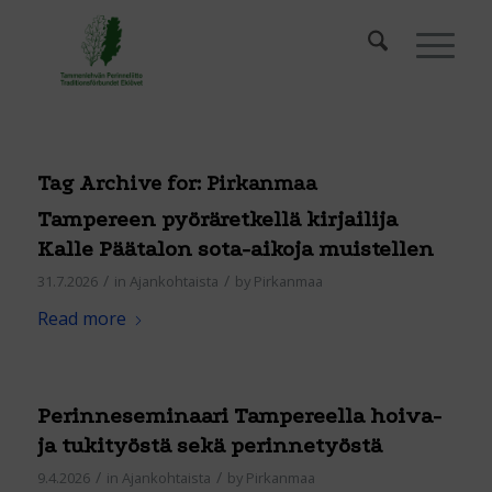
Tag Archive for:
Pirkanmaa
Tampereen pyöräretkellä kirjailija
Kalle Päätalon sota-aikoja muistellen
/
/
31.7.2026
in
Ajankohtaista
by
Pirkanmaa
Read more
Perinneseminaari Tampereella hoiva-
ja tukityöstä sekä perinnetyöstä
/
/
9.4.2026
in
Ajankohtaista
by
Pirkanmaa