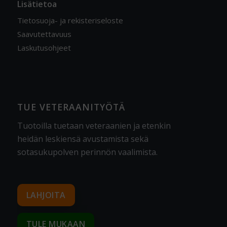
Lisätietoa
Tietosuoja- ja rekisteriseloste
Saavutettavuus
Laskutusohjeet
TUE VETERAANITYÖTÄ
Tuotoilla tuetaan veteraanien ja etenkin
heidän leskiensä avustamista sekä
sotasukupolven perinnön vaalimista
.
LAHJOITA
TULE MUKAAN