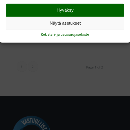
Hyväksy
Sotiemme sukupolvien muistokirkko
Kangasalla 19.9.2024
Näytä asetukset
/
/
20.9.2024
in
Ajankohtaista
by
Pirkanmaa
Rekisteri- ja tietosuojaseloste
Read more
1
2
Page 1 of 2