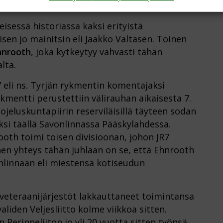
paikkana.
isessä historiassa kaksi erityistä
isen jo mainitsin eli Jaakko Valtasen. Toinen
hnrooth
, joka kytkeytyy vahvasti tähän
lta.
7 eli ns. Tyrjän rykmentin komentajaksi
kmentti perustettiin välirauhan aikaisesta 7.
jeluskuntapiirin reserviläisillä täyteen sodan
ksi täällä Savonlinnassa Pääskylahdessa.
oth toimi toisen divisioonan, johon JR7
linen yhteys tähän juhlaan on se, että Ehnrooth
nlinnaan eli miestensä kotiseudun
veteraanijärjestöt lakkauttaneet toimintansa
aliden Veljesliitto kolme viikkoa sitten.
Perinneliiton jo yli 20 vuotta sitten työnsä