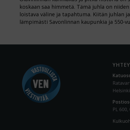
koskaan saa himmetä. Tämä juhla on niiden 
loistava väline ja tapahtuma. Kiitän juhlan j
lämpimästi Savonlinnan kaupunkia ja 550-vuo
YHTEY
Katuos
Ratavar
Helsinki
Postios
PL 600,
Kulkuoh