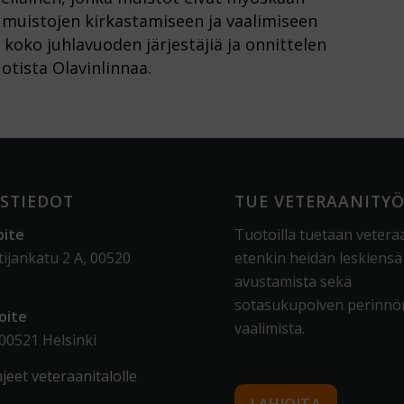
muistojen kirkastamiseen ja vaalimiseen
a koko juhlavuoden järjestäjiä ja onnittelen
tista Olavinlinnaa.
STIEDOT
TUE VETERAANITY
oite
Tuotoilla tuetaan vetera
tijankatu 2 A, 00520
etenkin heidän leskiensä
avustamista sekä
sotasukupolven perinnö
oite
vaalimista
.
 00521 Helsinki
jeet veteraanitalolle