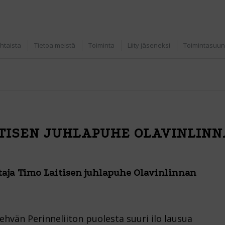
htaista
Tietoa meistä
Toiminta
Liity jäseneksi
Toimintasuun
TISEN JUHLAPUHE OLAVINLINN
ja Timo Laitisen juhlapuhe Olavinlinnan
hvän Perinneliiton puolesta suuri ilo lausua