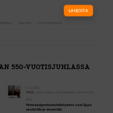
LAHJOITA
nitelma
Säännöt
Perinnetoiminta
AN 550-VUOTISJUHLASSA
5.12.2025
TAGS:
Lipun naulaus
,
lipunnaulaus
,
Savonlinnan
alue
Veteraaniperinneyhdistyksen uusi lippu
naulattiin ja siunattiin