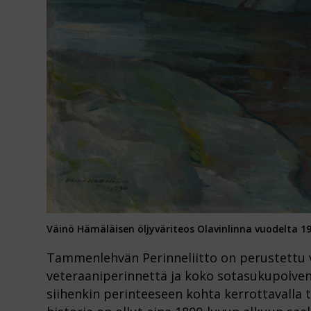
Väinö Hämäläisen öljyväriteos Olavinlinna vuodelta 1
Tammenlehvän Perinneliitto on perustettu
veteraaniperinnettä ja koko sotasukupolven p
siihenkin perinteeseen kohta kerrottavalla 