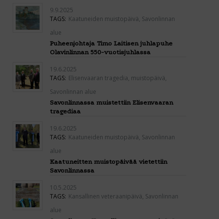
9.9.2025
TAGS:
Kaatuneiden muistopäivä
,
Savonlinnan
alue
Puheenjohtaja Timo Laitisen juhlapuhe
Olavinlinnan 550-vuotisjuhlassa
19.6.2025
TAGS:
Elisenvaaran tragedia
,
muistopäivä
,
Savonlinnan alue
Savonlinnassa muistettiin Elisenvaaran
tragediaa
19.6.2025
TAGS:
Kaatuneiden muistopäivä
,
Savonlinnan
alue
Kaatuneitten muistopäivää vietettiin
Savonlinnassa
10.5.2025
TAGS:
Kansallinen veteraanipäivä
,
Savonlinnan
alue