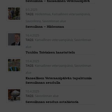
Savonlinna – Kansallinen veteraanipävä
9.5.2025
TAGS:
Hiidenmaa
,
Kansallinen veteraanipäivä
,
Savonlinna
,
Savonlinnan alue
Savonlinna – Hiidenmaa
16.4.2025
TAGS:
Kansallinen veteraanipäivä
,
Savonlinnan
alue
Tuukka Toiviaisen haastattelu
10.4.2025
TAGS:
Kansallinen veteraanipäivä
,
Savonlinnan
alue
Kansallisen Veteraanipäivän tapahtumia
Savonlinnan seudulla
10.4.2025
TAGS:
Savonlinnan alue
Savonlinnan seudun sotahistoria