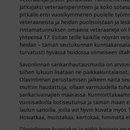
jatkajaksi veteraaniperinteen ja koko sotas
pitkälle ensi vuosikymmenen puolelle työmm
veteraaneista ja heidän puolisoistaan ja le
rintamatunnuksen omaavia veteraaneja oli he
yhteensä 17. Esitän teille kaikille nöyrän v
heidän – tämän seutukunnan kunniakansalais
turvatusti hyvässä hoidossa viimeiseen ilta
Savonlinnan sankarihautausmailla on arvioni
siihen lukuun lisätään ne paikkakuntalaise
Olavinlinnan perustamisen jälkeen näitä seu
multiin haudattuja, ollaan varmuudella tuha
sankarivainajien määrässä. Kunnioittakaam
vuosisadoilla kotiseutunsa ja tämän maan e
laulun sanoilla, joilla voi hyvin kuvata my
Hoivatkaa, muistakaa, kertokaa, himmetä ei
Olavinlinnan kunniakas ja pitkä historia on