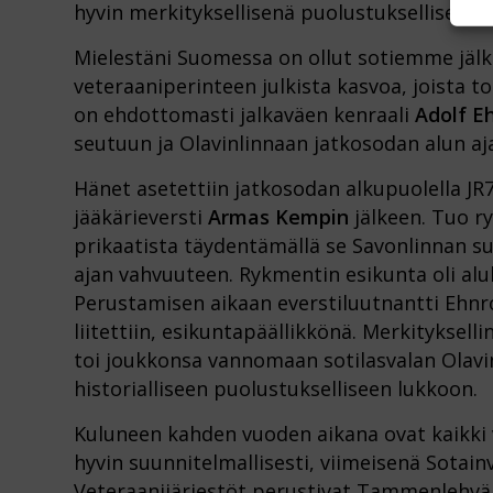
hyvin merkityksellisenä puolustuksellisena 
Mielestäni Suomessa on ollut sotiemme jälke
veteraaniperinteen julkista kasvoa, joista to
on ehdottomasti jalkaväen kenraali
Adolf E
seutuun ja Olavinlinnaan jatkosodan alun aja
Hänet asetettiin jatkosodan alkupuolella JR
jääkärieversti
Armas Kempin
jälkeen. Tuo ry
prikaatista täydentämällä se Savonlinnan suo
ajan vahvuuteen. Rykmentin esikunta oli alu
Perustamisen aikaan everstiluutnantti Ehnro
liitettiin, esikuntapäällikkönä. Merkityksel
toi joukkonsa vannomaan sotilasvalan Olavi
historialliseen puolustukselliseen lukkoon.
Kuluneen kahden vuoden aikana ovat kaikki 
hyvin suunnitelmallisesti, viimeisenä Sotainv
Veteraanijärjestöt perustivat Tammenlehvän 