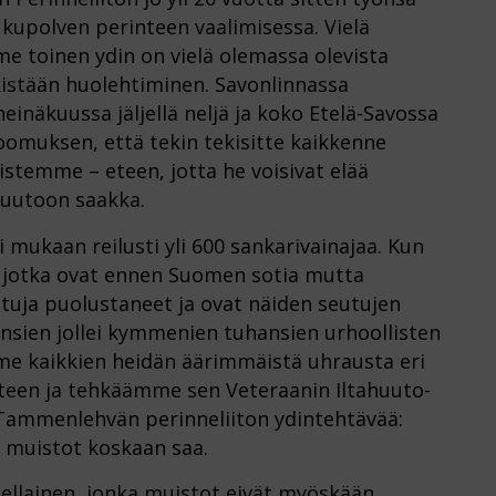
ukupolven perinteen vaalimisessa. Vielä
e toinen ydin on vielä olemassa olevista
skistään huolehtiminen. Savonlinnassa
inäkuussa jäljellä neljä ja koko Etelä-Savossa
etoomuksen, että tekin tekisitte kaikkenne
temme – eteen, jotta he voisivat elää
huutoon saakka.
 mukaan reilusti yli 600 sankarivainajaa. Kun
t, jotka ovat ennen Suomen sotia mutta
tuja puolustaneet ja ovat näiden seutujen
nsien jollei kymmenien tuhansien urhoollisten
me kaikkien heidän äärimmäistä uhrausta eri
teen ja tehkäämme sen Veteraanin Iltahuuto-
ös Tammenlehvän perinneliiton ydintehtävää:
 muistot koskaan saa.
 sellainen, jonka muistot eivät myöskään