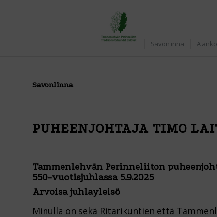
Home
Savonlinna
Ajanko
Savonlinna
PUHEENJOHTAJA TIMO LAI
Tammenlehvän Perinneliiton puheenjohta
550-vuotisjuhlassa 5.9.2025
Arvoisa juhlayleisö
Minulla on sekä Ritarikuntien että Tammenle