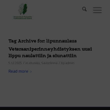
Tag Archive for:
lipunnaulaus
Veteraaniperinneyhdistyksen uusi
lippu naulattiin ja siunattiin
/
/
5.12.2025
in
etusivu
,
Savonlinna
by
admin
Read more