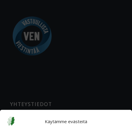
YHTEYSTIEDOT
Katuosoite
Käytämme evästeitä
Ratavartijankatu 2 A, 00520 Helsinki