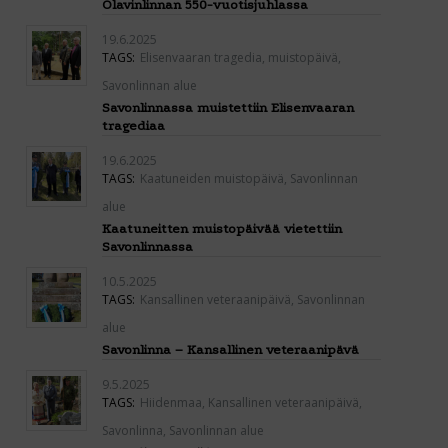
Olavinlinnan 550-vuotisjuhlassa
19.6.2025
TAGS:
Elisenvaaran tragedia
,
muistopäivä
,
Savonlinnan alue
Savonlinnassa muistettiin Elisenvaaran
tragediaa
19.6.2025
TAGS:
Kaatuneiden muistopäivä
,
Savonlinnan
alue
Kaatuneitten muistopäivää vietettiin
Savonlinnassa
10.5.2025
TAGS:
Kansallinen veteraanipäivä
,
Savonlinnan
alue
Savonlinna – Kansallinen veteraanipävä
9.5.2025
TAGS:
Hiidenmaa
,
Kansallinen veteraanipäivä
,
Savonlinna
,
Savonlinnan alue