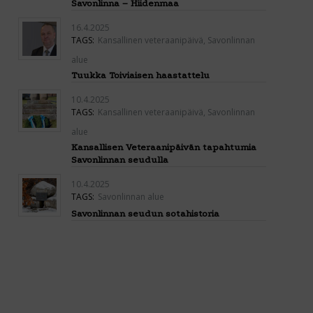
Savonlinna – Hiidenmaa
16.4.2025
TAGS:
Kansallinen veteraanipäivä
,
Savonlinnan
alue
Tuukka Toiviaisen haastattelu
10.4.2025
TAGS:
Kansallinen veteraanipäivä
,
Savonlinnan
alue
Kansallisen Veteraanipäivän tapahtumia
Savonlinnan seudulla
10.4.2025
TAGS:
Savonlinnan alue
Savonlinnan seudun sotahistoria