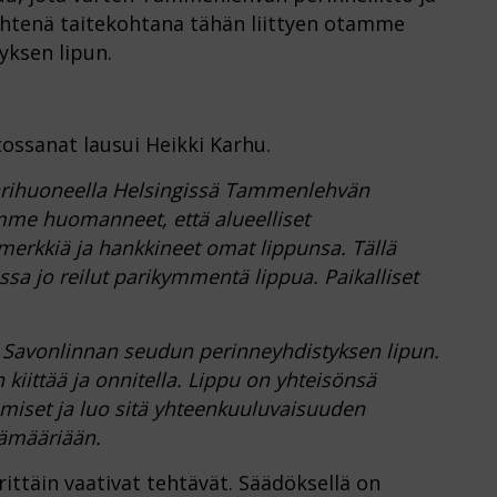
yhtenä taitekohtana tähän liittyen otamme
yksen lipun.
ossanat lausui Heikki Karhu.
itarihuoneella Helsingissä Tammenlehvän
lemme huomanneet, että alueelliset
imerkkiä ja hankkineet omat lippunsa. Tällä
ssa jo reilut parikymmentä lippua. Paikalliset
 Savonlinnan seudun perinneyhdistyksen lipun.
iittää ja onnitella. Lippu on yhteisönsä
miset ja luo sitä yhteenkuuluvaisuuden
äämääriään.
ittäin vaativat tehtävät. Säädöksellä on