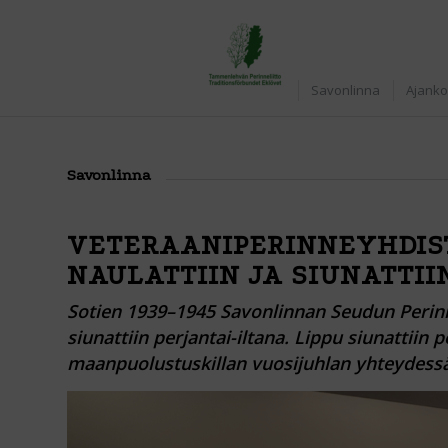
Home
Savonlinna
Ajanko
Savonlinna
VETERAANIPERINNEYHDIST
NAULATTIIN JA SIUNATTII
Sotien 1939–1945 Savonlinnan Seudun Perinne
siunattiin perjantai-iltana. Lippu siunattiin
maanpuolustuskillan vuosijuhlan yhteydess