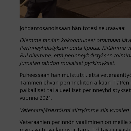
Johdantosanoissaan hän totesi seuraavaa:
Olemme tänään kokoontuneet ottamaan käyt
Perinneyhdistyksen uutta lippua. Kiitämme v
Rukoilemme, että perinneyhdistyksen toiminnan
Jumalan tahdon mukaiset pyrkimykset
.
Puheessaan hän muistutti, että veteraanit
Tammenlehvän perinneliiton aikaan. TaPen el
paikalliset tai alueelliset perinneyhdistyks
vuonna 2021.
Veteraanijärjestöistä siirryimme siis vuosien 
Veteraanien perinnön vaaliminen on meille s
myös valtiovallan osoittama tehtävä ja vast