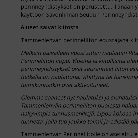
perinneyhdistykset on perustettu. Tänään 
käyttöön Savonlinnan Seudun Perinneyhdist
Alueet saivat kiitosta
Tammenlehvän perinneliiton edustajana kiit
Melkein päivälleen vuosi sitten naulattiin R
Perinneliiton lippu. Ylpeinä ja kiitollisina o
perinneyhdistykset ovat seuranneet liiton es
hetkellä on naulattuna, vihittynä tai hankinna
toimikunnatkin ovat aktivoituneet.
Olemme saaneet nyt naulatuksi ja siunatuksi
Tammenlehvän perinneliiton puolesta haluan k
näkyvimpiä tunnusmerkkejä. Lippu kokoaa ih
tunnetta, jolla tuo joukko toimii ja edistää p
Tammenlehvän Perinneliitolle on asetettu er