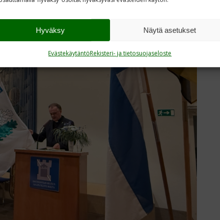
Hyväksy
Näytä asetukset
Evästekäytäntö
Rekisteri- ja tietosuojaseloste