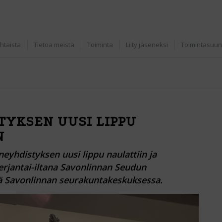
htaista
Tietoa meistä
Toiminta
Liity jäseneksi
Toimintasuun
YKSEN UUSI LIPPU
N
yhdistyksen uusi lippu naulattiin ja
 perjantai-iltana Savonlinnan Seudun
ä Savonlinnan seurakuntakeskuksessa.