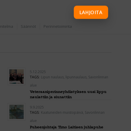
LAHJOITA
nitelma
Säännöt
Perinnetoiminta
5.12.2025
TAGS:
Lipun naulaus
,
lipunnaulaus
,
Savonlinnan
alue
Veteraaniperinneyhdistyksen uusi lippu
naulattiin ja siunattiin
9.9.2025
TAGS:
Kaatuneiden muistopäivä
,
Savonlinnan
alue
Puheenjohtaja Timo Laitisen juhlapuhe