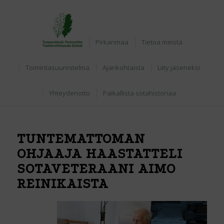
Etusivu
Pirkanmaa
Tietoa meistä
Toimintasuunnitelma
Ajankohtaista
Liity jäseneksi
Yhteydenotto
Paikallista sotahistoriaa
TUNTEMATTOMAN
OHJAAJA HAASTATTELI
SOTAVETERAANI AIMO
REINIKAISTA