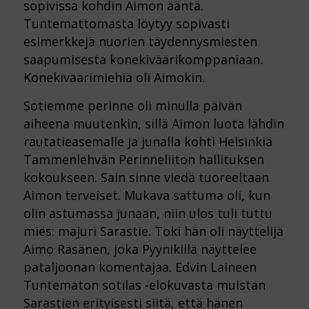
sopivissa kohdin Aimon ääntä.
Tuntemattomasta löytyy sopivasti
esimerkkejä nuorien täydennysmiesten
saapumisesta konekiväärikomppaniaan.
Konekiväärimiehiä oli Aimokin.
Sotiemme perinne oli minulla päivän
aiheena muutenkin, sillä Aimon luota lähdin
rautatieasemalle ja junalla kohti Helsinkiä
Tammenlehvän Perinneliiton hallituksen
kokoukseen. Sain sinne viedä tuoreeltaan
Aimon terveiset. Mukava sattuma oli, kun
olin astumassa junaan, niin ulos tuli tuttu
mies: majuri Sarastie. Toki hän oli näyttelijä
Aimo Räsänen, joka Pyynikillä näyttelee
pataljoonan komentajaa. Edvin Laineen
Tuntematon sotilas -elokuvasta muistan
Sarastien erityisesti siitä, että hänen