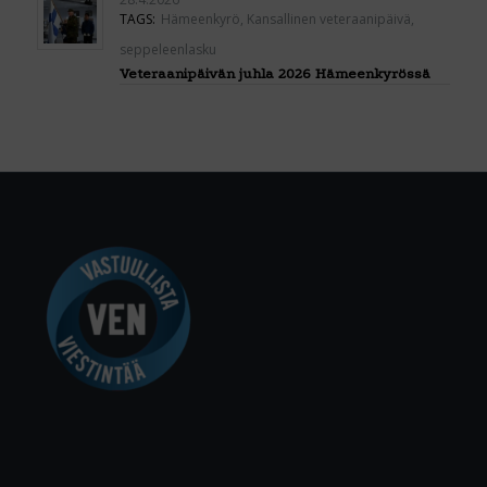
TAGS:
Hämeenkyrö
,
Kansallinen veteraanipäivä
,
seppeleenlasku
Veteraanipäivän juhla 2026 Hämeenkyrössä