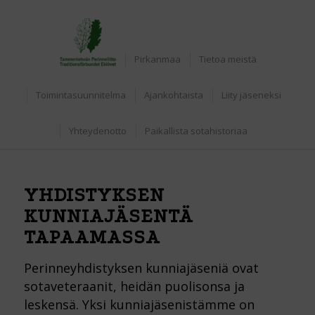
Etusivu
Pirkanmaa
Tietoa meistä
Toimintasuunnitelma
Ajankohtaista
Liity jäseneksi
Yhteydenotto
Paikallista sotahistoriaa
YHDISTYKSEN
KUNNIAJÄSENTÄ
TAPAAMASSA
Perinneyhdistyksen kunniajäseniä ovat
sotaveteraanit, heidän puolisonsa ja
leskensä. Yksi kunniajäsenistämme on