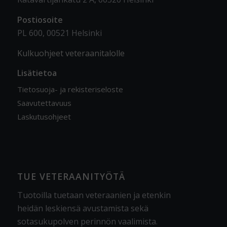
Postiosoite
PL 600, 00521 Helsinki
Kulkuohjeet veteraanitalolle
Lisätietoa
Tietosuoja- ja rekisteriseloste
Saavutettavuus
Laskutusohjeet
TUE VETERAANITYÖTÄ
Tuotoilla tuetaan veteraanien ja etenkin
heidän leskiensä avustamista sekä
sotasukupolven perinnön vaalimista
.