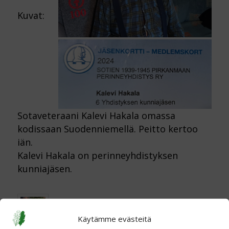
Kuvat:
Sotaveteraani Kalevi Hakala omassa
kodissaan Suodenniemellä. Peitto kertoo
iän.
Kalevi Hakala on perinneyhdistyksen
kunniajäsen.
31.7.2026
TAGS:
Kalle Päätalo
,
Messukylän sankarihauta
,
Käytämme evästeitä
Pirkanmaa
,
Tammenlehvä