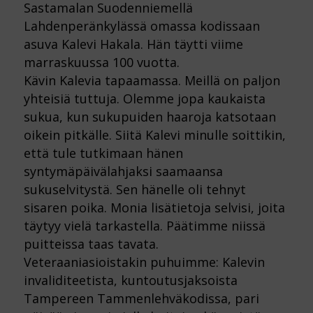
Sastamalan Suodenniemellä
Lahdenperänkylässä omassa kodissaan
asuva Kalevi Hakala. Hän täytti viime
marraskuussa 100 vuotta.
Kävin Kalevia tapaamassa. Meillä on paljon
yhteisiä tuttuja. Olemme jopa kaukaista
sukua, kun sukupuiden haaroja katsotaan
oikein pitkälle. Siitä Kalevi minulle soittikin,
että tule tutkimaan hänen
syntymäpäivälahjaksi saamaansa
sukuselvitystä. Sen hänelle oli tehnyt
sisaren poika. Monia lisätietoja selvisi, joita
täytyy vielä tarkastella. Päätimme niissä
puitteissa taas tavata.
Veteraaniasioistakin puhuimme: Kalevin
invaliditeetista, kuntoutusjaksoista
Tampereen Tammenlehväkodissa, pari