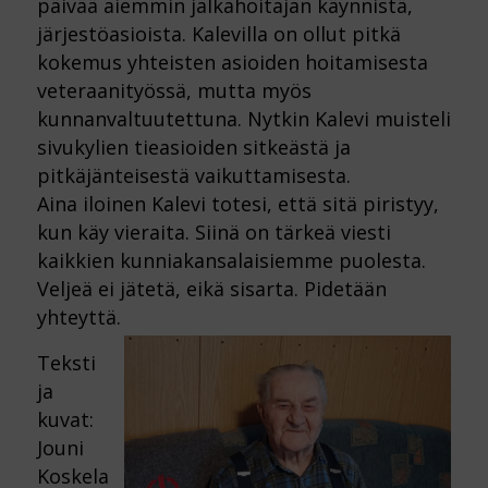
päivää aiemmin jalkahoitajan käynnistä,
järjestöasioista. Kalevilla on ollut pitkä
kokemus yhteisten asioiden hoitamisesta
veteraanityössä, mutta myös
kunnanvaltuutettuna. Nytkin Kalevi muisteli
sivukylien tieasioiden sitkeästä ja
pitkäjänteisestä vaikuttamisesta.
Aina iloinen Kalevi totesi, että sitä piristyy,
kun käy vieraita. Siinä on tärkeä viesti
kaikkien kunniakansalaisiemme puolesta.
Veljeä ei jätetä, eikä sisarta. Pidetään
yhteyttä.
Teksti
ja
kuvat:
Jouni
Koskela