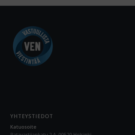
YHTEYSTIEDOT
Katuosoite
Ratavartijankatu 2 A, 00520 Helsinki