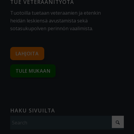
TUE VETERAANITYÖTÄ
Tuotoilla tuetaan veteraanien ja etenkin
heidän leskiensä avustamista sekä
sotasukupolven perinnön vaalimista
.
LAHJOITA
TULE MUKAAN
HAKU SIVUILTA