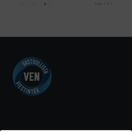
Page 3 of 3
1
2
3