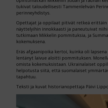
opintomatkan Mikkeliin Sodan ja rauhan ke
tukivat taloudellisesti Tammenlehvän Perin
perinneyhdistys.
Opettajat ja oppilaat pitivät retkeä erittäi
näyttelyihin innokkaasti ja paneutuivat niihin
tutkimaan Mikkelin pommituksia, ja Summan
kokemuksena.
Eräs afgaanipoika kertoi, kuinka oli lapsena k
lentänyt laivue aloitti pommituksen. Monella
omista kokemuksistaan. Ukrainalaiset oppil
helpotusta siitä, että suomalaiset ymmärtäv
tapahtuu.
Teksti ja kuvat historianopettaja Päivi Lip