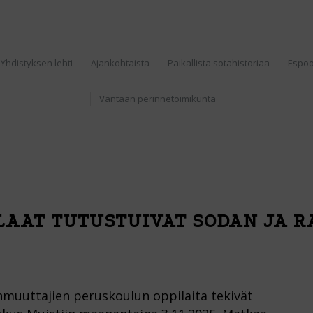
Yhdistyksen lehti
Ajankohtaista
Paikallista sotahistoriaa
Espoo
Vantaan perinnetoimikunta
ILAAT TUTUSTUIVAT SODAN JA 
anmuuttajien peruskoulun oppilaita tekivät