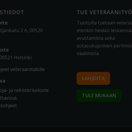
STIEDOT
TUE VETERAANITY
oite
Tuotoilla tuetaan vetera
tijankatu 2 A, 00520
etenkin heidän leskiensä
avustamista sekä
sotasukupolven perinnö
oite
vaalimista
.
 00521 Helsinki
jeet veteraanitalolle
LAHJOITA
toa
ja- ja rekisteriseloste
TULE MUKAAN
ttavuus
sohjeet