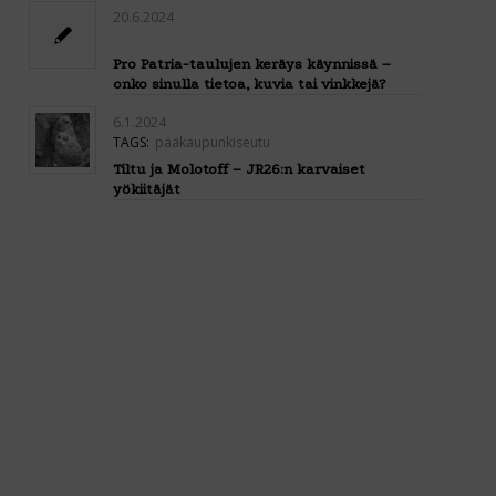
20.6.2024
Pro Patria-taulujen keräys käynnissä –
onko sinulla tietoa, kuvia tai vinkkejä?
6.1.2024
TAGS:
pääkaupunkiseutu
Tiltu ja Molotoff – JR26:n karvaiset
yökiitäjät