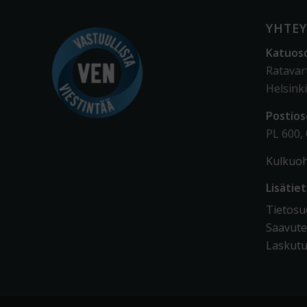
YHTEY
Katuos
Ratavar
Helsinki
Postios
PL 600,
Kulkuoh
Lisätie
Tietosuo
Saavute
Laskutu