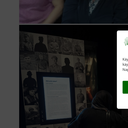
Käy
käy
Nap