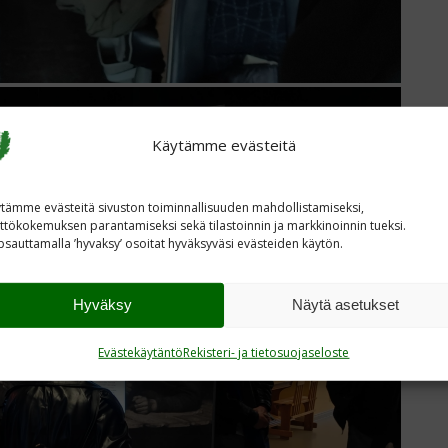
Käytämme evästeitä
tämme evästeitä sivuston toiminnallisuuden mahdollistamiseksi,
ttökokemuksen parantamiseksi sekä tilastoinnin ja markkinoinnin tueksi.
sauttamalla ’hyvaksy’ osoitat hyväksyväsi evästeiden käytön.
Hyväksy
Näytä asetukset
Evästekäytäntö
Rekisteri- ja tietosuojaseloste