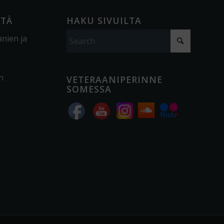
ÖTÄ
HAKU SIVUILTA
anien ja
n
VETERAANIPERINNE
SOMESSA