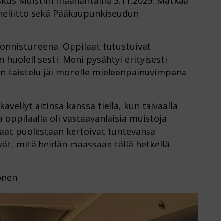
skus Muistiin maanantaina 3.11.2025. Matkaa
neliitto sekä Pääkaupunkiseudun
n onnistuneena. Oppilaat tutustuivat
 huolellisesti. Moni pysähtyi erityisesti
 taistelu jäi monelle mieleenpainuvimpana
ävellyt äitinsä kanssa tiellä, kun taivaalla
 oppilaalla oli vastaavanlaisia muistoja
aat puolestaan kertoivat tuntevansa
ät, mitä heidän maassaan tällä hetkellä
ponen