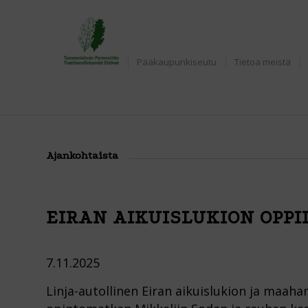
Etusivu
Pääkaupunkiseutu
Tietoa meistä
Ajankohtaista
EIRAN AIKUISLUKION OPP
7.11.2025
Linja-autollinen Eiran aikuislukion ja maah