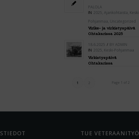
PALOLA
IN
2025
,
Ajankohtaista
,
Keski
Pohjanmaa
,
Uncategorized
Virike- ja virkistyspäivä
Ohtakarissa 2025
18.6.2025
/
BY
ADMIN
IN
2025
,
Keski-Pohjanmaa
Virkistyspäivä
Ohtakarissa
Page 1 of 2
1
2
STIEDOT
TUE VETERAANITY