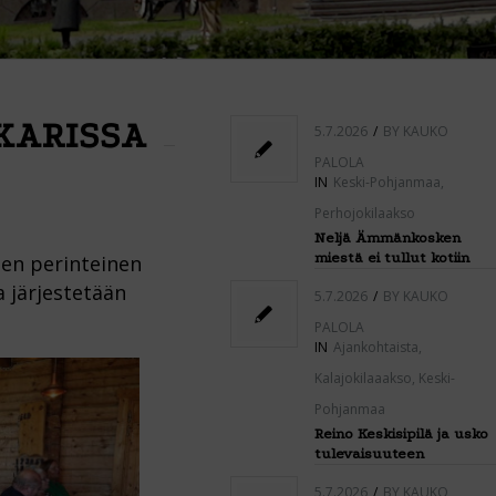
KARISSA
5.7.2026
/
BY
KAUKO
PALOLA
IN
Keski-Pohjanmaa
,
Perhojokilaakso
Neljä Ämmänkosken
miestä ei tullut kotiin
en perinteinen
a järjestetään
5.7.2026
/
BY
KAUKO
PALOLA
IN
Ajankohtaista
,
Kalajokilaaakso
,
Keski-
Pohjanmaa
Reino Keskisipilä ja usko
tulevaisuuteen
5.7.2026
/
BY
KAUKO