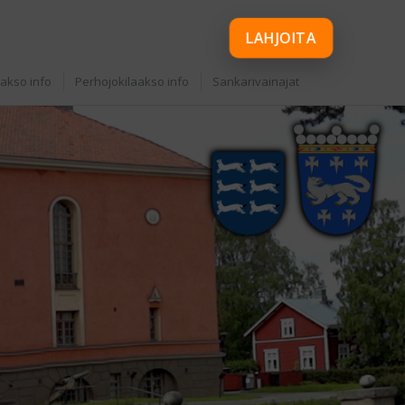
LAHJOITA
aakso info
Perhojokilaakso info
Sankarivainajat