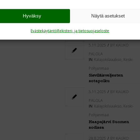
PALOLA
IN
Ajankohtaista
,
Keski-
Hyväksy
Näytä asetukset
Pohjanmaa
,
Perhojokilaakso
Sankarihautojen ”isä” sai
Evästekäytäntö
Rekisteri- ja tietosuojaseloste
muistomerkkinsä
5.11.2025
/
BY
KAUKO
PALOLA
IN
Kalajokilaaakso
,
Keski-
Pohjanmaa
Sieviläisveljesten
sotapolku
5.11.2025
/
BY
KAUKO
PALOLA
IN
Kalajokilaaakso
,
Keski-
Pohjanmaa
Haapajärvi Suomen
sodissa
28.8.2025
/
BY
KAUKO