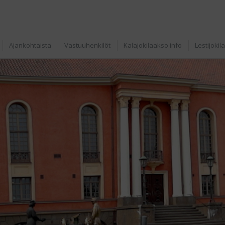
Ajankohtaista
Vastuuhenkilöt
Kalajokilaakso info
Lestijokil