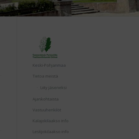
Etusivu
Keski-Pohjanmaa
Tietoa meistä
Liity jäseneksi
Ajankohtaista
Vastuuhenkilöt
Kalajokilaakso info
Lestijokilaakso info