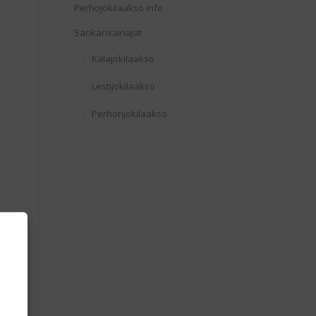
Perhojokilaakso info
Sankarivainajat
Kalajokilaakso
Lestijokilaakso
Perhonjokilaakso