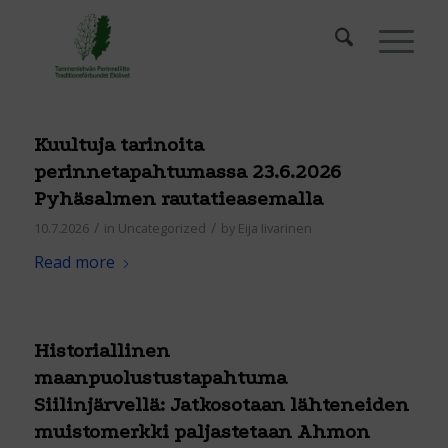
Kuultuja tarinoita
perinnetapahtumassa 23.6.2026
Pyhäsalmen rautatieasemalla
/
/
10.7.2026
in
Uncategorized
by
Eija Iivarinen
Read more
Historiallinen
maanpuolustustapahtuma
Siilinjärvellä: Jatkosotaan lähteneiden
muistomerkki paljastetaan Ahmon