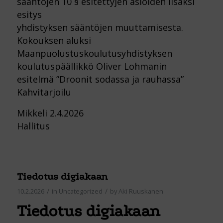
sääntöjen 10 § esitettyjen asioiden lisäksi
esitys
yhdistyksen sääntöjen muuttamisesta.
Kokouksen aluksi
Maanpuolustuskoulutusyhdistyksen
koulutuspäällikkö Oliver Lohmanin
esitelmä ”Droonit sodassa ja rauhassa”
Kahvitarjoilu
Mikkeli 2.4.2026
Hallitus
Tiedotus digiakaan
/
/
10.2.2026
in
Uncategorized
by
Aki Ruuskanen
Tiedotus digiakaan