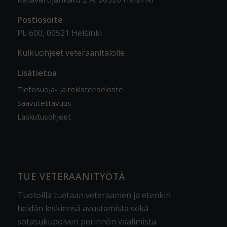
Postiosoite
PL 600, 00521 Helsinki
Kulkuohjeet veteraanitalolle
Lisätietoa
Tietosuoja- ja rekisteriseloste
Saavutettavuus
Laskutusohjeet
TUE VETERAANITYÖTÄ
Tuotoilla tuetaan veteraanien ja etenkin
heidän leskiensä avustamista sekä
sotasukupolven perinnön vaalimista
.