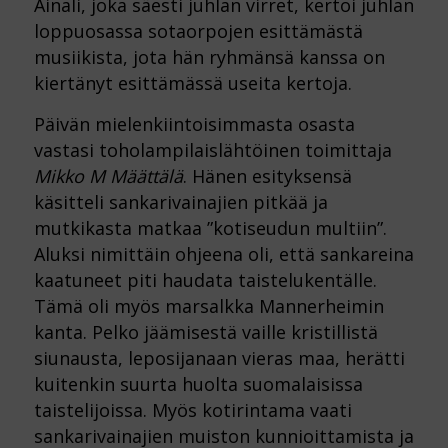
Ainali, joka säesti juhlan virret, kertoi juhlan
loppuosassa sotaorpojen esittämästä
musiikista, jota hän ryhmänsä kanssa on
kiertänyt esittämässä useita kertoja.
Päivän mielenkiintoisimmasta osasta
vastasi toholampilaislähtöinen toimittaja
Mikko M Määttälä
. Hänen esityksensä
käsitteli sankarivainajien pitkää ja
mutkikasta matkaa ”kotiseudun multiin”.
Aluksi nimittäin ohjeena oli, että sankareina
kaatuneet piti haudata taistelukentälle.
Tämä oli myös marsalkka Mannerheimin
kanta. Pelko jäämisestä vaille kristillistä
siunausta, leposijanaan vieras maa, herätti
kuitenkin suurta huolta suomalaisissa
taistelijoissa. Myös kotirintama vaati
sankarivainajien muiston kunnioittamista ja