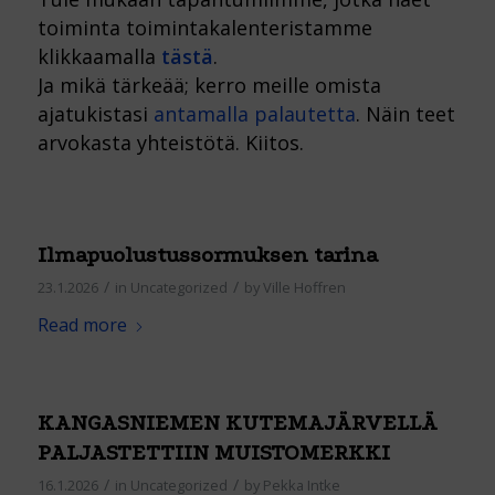
toiminta toimintakalenteristamme
klikkaamalla
tästä
.
Ja mikä tärkeää; kerro meille omista
ajatukistasi
antamalla palautetta
. Näin teet
arvokasta yhteistötä. Kiitos.
Ilmapuolustussormuksen tarina
/
/
23.1.2026
in
Uncategorized
by
Ville Hoffren
Read more
KANGASNIEMEN KUTEMAJÄRVELLÄ
PALJASTETTIIN MUISTOMERKKI
/
/
16.1.2026
in
Uncategorized
by
Pekka Intke