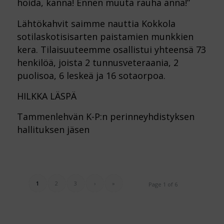
hoida, kanna! Ennen muuta rauha anna!”
Lähtökahvit saimme nauttia Kokkola
sotilaskotisisarten paistamien munkkien
kera. Tilaisuuteemme osallistui yhteensä 73
henkilöä, joista 2 tunnusveteraania, 2
puolisoa, 6 leskeä ja 16 sotaorpoa.
HILKKA LÄSPÄ
Tammenlehvän K-P:n perinneyhdistyksen
hallituksen jäsen
1
2
3
›
»
Page 1 of 6