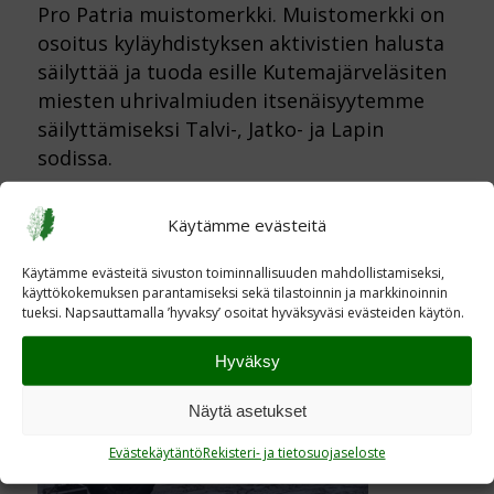
Pro Patria muistomerkki. Muistomerkki on
osoitus kyläyhdistyksen aktivistien halusta
säilyttää ja tuoda esille Kutemajärveläsiten
miesten uhrivalmiuden itsenäisyytemme
säilyttämiseksi Talvi-, Jatko- ja Lapin
sodissa.
Kiitos talkooväelle !!! Kiitos myös nuorille,
Käytämme evästeitä
jotka esiintyivät hienosti A- 45 kuorma-
auton lavalta soittaen.
Käytämme evästeitä sivuston toiminnallisuuden mahdollistamiseksi,
käyttökokemuksen parantamiseksi sekä tilastoinnin ja markkinoinnin
tueksi. Napsauttamalla ’hyvaksy’ osoitat hyväksyväsi evästeiden käytön.
Hyväksy
Näytä asetukset
Evästekäytäntö
Rekisteri- ja tietosuojaseloste