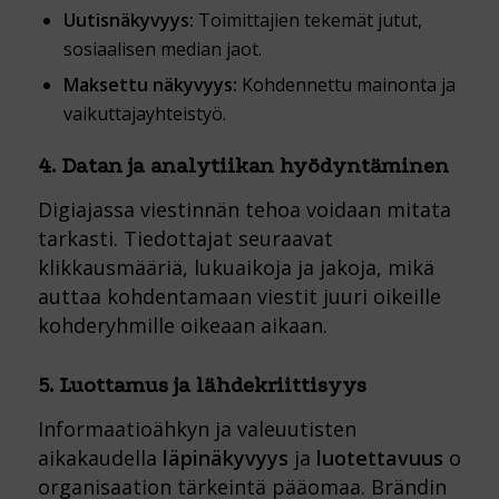
Uutisnäkyvyys:
Toimittajien tekemät jutut,
sosiaalisen median jaot.
Maksettu näkyvyys:
Kohdennettu mainonta ja
vaikuttajayhteistyö.
4. Datan ja analytiikan hyödyntäminen
Digiajassa viestinnän tehoa voidaan mitata
tarkasti. Tiedottajat seuraavat
klikkausmääriä, lukuaikoja ja jakoja, mikä
auttaa kohdentamaan viestit juuri oikeille
kohderyhmille oikeaan aikaan.
5. Luottamus ja lähdekriittisyys
Informaatioähkyn ja valeuutisten
aikakaudella
läpinäkyvyys
ja
luotettavuus
ovat
organisaation tärkeintä pääomaa. Brändin