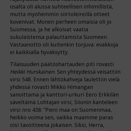
osalta oli alussa suhteellisen inhimillistä,
mutta myöhemmin siirtoleireillä otteet
kovenivat. Monen perheen omaisia oli jo
Suomessa, ja he alkoivat vaatia
sukulaistensa palauttamista Suomeen.
Vastaanotto oli kuitenkin torjuva: evakkoja
ei kaikkialla hyväksytty.
Tilaisuuden päätöshartauden piti rovasti
Heikki Hurskainen
. Sen yhteydessä veisattiin
virsi 548. Ennen lähtökahveja laulettiin vielä
yhdessä rovasti Mikko Himangan
sanoittama ja kanttori-urkuri Eero Erkkilän
säveltämä Lohtajan virsi, Siionin kanteleen
virsi nro 438: ”Pieni maa on Suomenmaa,
heikko voima sen, vaikka maamme paras
oisi tavoitteena jokaisen. Siksi, Herra,