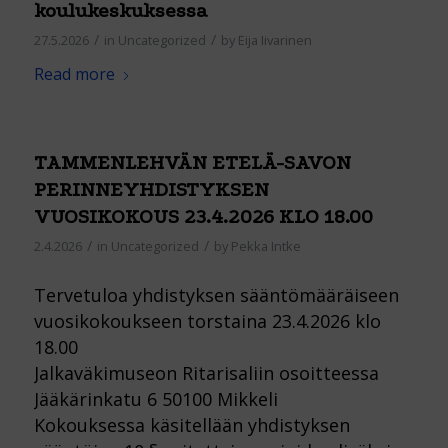
koulukeskuksessa
/
/
27.5.2026
in
Uncategorized
by
Eija Iivarinen
Read more
TAMMENLEHVÄN ETELÄ-SAVON
PERINNEYHDISTYKSEN
VUOSIKOKOUS 23.4.2026 KLO 18.00
/
/
2.4.2026
in
Uncategorized
by
Pekka Intke
Tervetuloa yhdistyksen sääntömääräiseen
vuosikokoukseen torstaina 23.4.2026 klo
18.00
Jalkaväkimuseon Ritarisaliin osoitteessa
Jääkärinkatu 6 50100 Mikkeli
Kokouksessa käsitellään yhdistyksen