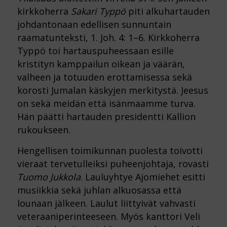
kirkkoherra
Sakari Typpö
piti alkuhartauden
johdantonaan edellisen sunnuntain
raamatunteksti, 1. Joh. 4: 1–6. Kirkkoherra
Typpö toi hartauspuheessaan esille
kristityn kamppailun oikean ja väärän,
valheen ja totuuden erottamisessa sekä
korosti Jumalan käskyjen merkitystä. Jeesus
on sekä meidän että isänmaamme turva.
Hän päätti hartauden presidentti Kallion
rukoukseen.
Hengellisen toimikunnan puolesta toivotti
vieraat tervetulleiksi puheenjohtaja, rovasti
Tuomo Jukkola
. Lauluyhtye Ajomiehet esitti
musiikkia sekä juhlan alkuosassa että
lounaan jälkeen. Laulut liittyivät vahvasti
veteraaniperinteeseen. Myös kanttori Veli