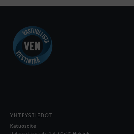
YHTEYSTIEDOT
Katuosoite
Ratavartijankatu 2 A, 00520 Helsinki