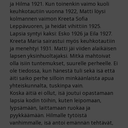
ja Hilma 1921. Kun toinenkin vaimo kuoli
keuhkotautiin vuonna 1922, Matti löysi
kolmannen vaimon Kreeta Sofia
Leppävuoren, ja heidät vihittiin 1925.
Lapsia syntyi kaksi: Esko 1926 ja Eila 1927.
Kreeta Maria sairastui myös keuhkotautiin
ja menehtyi 1931. Matti jäi viiden alaikäisen
lapsen yksinhuoltajaksi. Mitkä mahtoivat
olla isiin tuntemukset, suurelle perheelle. Ei
ole tiedossa, kun hänestä tuli sekä isä että
äiti saiko perhe silloin minkäänlaista apua
yhteiskunnalta, tuskinpa vain.
Koska äitiä ei ollut, isä joutui opastamaan
lapsia kodin töihin, kuten leipomaan,
lypsämään, laittamaan ruokaa ja
pyykkäämään. Hilmalle tytöistä
vanhimmalle, isä antoi emännän tehtävät,