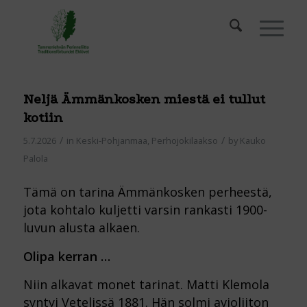
Neljä Ämmänkosken miestä ei tullut
kotiin
/
/
5.7.2026
in
Keski-Pohjanmaa
,
Perhojokilaakso
by
Kauko
Palola
Tämä on tarina Ämmänkosken perheestä,
jota kohtalo kuljetti varsin rankasti 1900-
luvun alusta alkaen.
Olipa kerran …
Niin alkavat monet tarinat. Matti Klemola
syntyi Vetelissä 1881. Hän solmi avioliiton