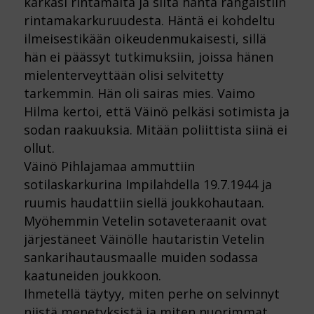
karkasi rintamalta ja siitä häntä rangaistiin
rintamakarkuruudesta. Häntä ei kohdeltu
ilmeisestikään oikeudenmukaisesti, sillä
hän ei päässyt tutkimuksiin, joissa hänen
mielenterveyttään olisi selvitetty
tarkemmin. Hän oli sairas mies. Vaimo
Hilma kertoi, että Väinö pelkäsi sotimista ja
sodan raakuuksia. Mitään poliittista siinä ei
ollut.
Väinö Pihlajamaa ammuttiin
sotilaskarkurina Impilahdella 19.7.1944 ja
ruumis haudattiin siellä joukkohautaan.
Myöhemmin Vetelin sotaveteraanit ovat
järjestäneet Väinölle hautaristin Vetelin
sankarihautausmaalle muiden sodassa
kaatuneiden joukkoon.
Ihmetellä täytyy, miten perhe on selvinnyt
niistä menetyksistä ja miten nuorimmat