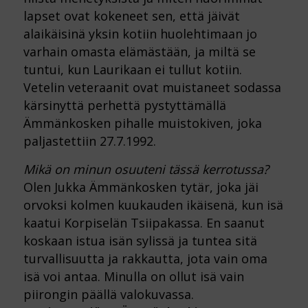
lapset ovat kokeneet sen, että jäivät
alaikäisinä yksin kotiin huolehtimaan jo
varhain omasta elämästään, ja miltä se
tuntui, kun Laurikaan ei tullut kotiin.
Vetelin veteraanit ovat muistaneet sodassa
kärsinyttä perhettä pystyttämällä
Ämmänkosken pihalle muistokiven, joka
paljastettiin 27.7.1992.
Mikä on minun osuuteni tässä kerrotussa?
Olen Jukka Ämmänkosken tytär, joka jäi
orvoksi kolmen kuukauden ikäisenä, kun isä
kaatui Korpiselän Tsiipakassa. En saanut
koskaan istua isän sylissä ja tuntea sitä
turvallisuutta ja rakkautta, jota vain oma
isä voi antaa. Minulla on ollut isä vain
piirongin päällä valokuvassa.