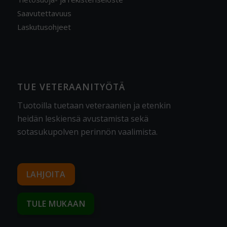
Saavutettavuus
Laskutusohjeet
TUE VETERAANITYÖTÄ
Tuotoilla tuetaan veteraanien ja etenkin
heidän leskiensä avustamista sekä
sotasukupolven perinnön vaalimista
.
LAHJOITA
TULE MUKAAN