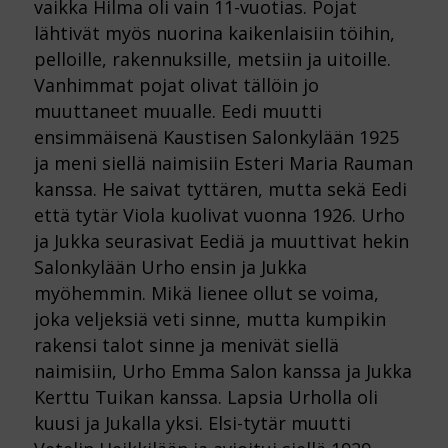
vaikka Hilma oli vain 11-vuotias. Pojat
lähtivät myös nuorina kaikenlaisiin töihin,
pelloille, rakennuksille, metsiin ja uitoille.
Vanhimmat pojat olivat tällöin jo
muuttaneet muualle. Eedi muutti
ensimmäisenä Kaustisen Salonkylään 1925
ja meni siellä naimisiin Esteri Maria Rauman
kanssa. He saivat tyttären, mutta sekä Eedi
että tytär Viola kuolivat vuonna 1926. Urho
ja Jukka seurasivat Eediä ja muuttivat hekin
Salonkylään Urho ensin ja Jukka
myöhemmin. Mikä lienee ollut se voima,
joka veljeksiä veti sinne, mutta kumpikin
rakensi talot sinne ja menivät siellä
naimisiin, Urho Emma Salon kanssa ja Jukka
Kerttu Tuikan kanssa. Lapsia Urholla oli
kuusi ja Jukalla yksi. Elsi-tytär muutti