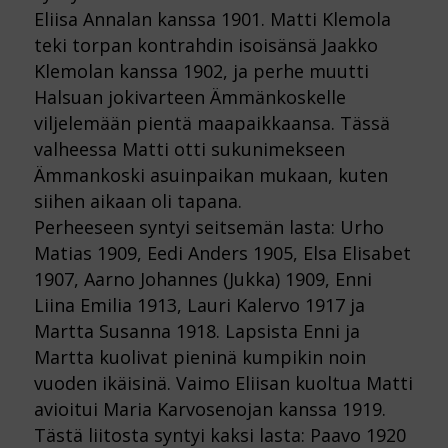
Eliisa Annalan kanssa 1901. Matti Klemola
teki torpan kontrahdin isoisänsä Jaakko
Klemolan kanssa 1902, ja perhe muutti
Halsuan jokivarteen Ämmänkoskelle
viljelemään pientä maapaikkaansa. Tässä
valheessa Matti otti sukunimekseen
Ämmankoski asuinpaikan mukaan, kuten
siihen aikaan oli tapana.
Perheeseen syntyi seitsemän lasta: Urho
Matias 1909, Eedi Anders 1905, Elsa Elisabet
1907, Aarno Johannes (Jukka) 1909, Enni
Liina Emilia 1913, Lauri Kalervo 1917 ja
Martta Susanna 1918. Lapsista Enni ja
Martta kuolivat pieninä kumpikin noin
vuoden ikäisinä. Vaimo Eliisan kuoltua Matti
avioitui Maria Karvosenojan kanssa 1919.
Tästä liitosta syntyi kaksi lasta: Paavo 1920