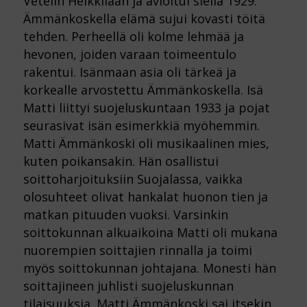
Vetelin Heikkilään ja avioitui siellä 1929.
Ämmänkoskella elämä sujui kovasti töitä
tehden. Perheellä oli kolme lehmää ja
hevonen, joiden varaan toimeentulo
rakentui. Isänmaan asia oli tärkeä ja
korkealle arvostettu Ämmänkoskella. Isä
Matti liittyi suojeluskuntaan 1933 ja pojat
seurasivat isän esimerkkiä myöhemmin.
Matti Ämmänkoski oli musikaalinen mies,
kuten poikansakin. Hän osallistui
soittoharjoituksiin Suojalassa, vaikka
olosuhteet olivat hankalat huonon tien ja
matkan pituuden vuoksi. Varsinkin
soittokunnan alkuaikoina Matti oli mukana
nuorempien soittajien rinnalla ja toimi
myös soittokunnan johtajana. Monesti hän
soittajineen juhlisti suojeluskunnan
tilaisuuksia. Matti Ämmänkoski sai itsekin