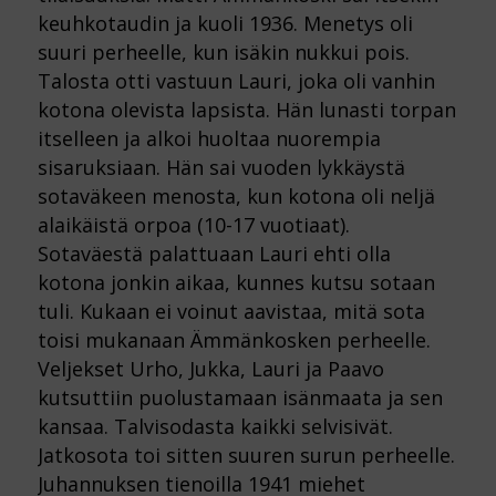
keuhkotaudin ja kuoli 1936. Menetys oli
suuri perheelle, kun isäkin nukkui pois.
Talosta otti vastuun Lauri, joka oli vanhin
kotona olevista lapsista. Hän lunasti torpan
itselleen ja alkoi huoltaa nuorempia
sisaruksiaan. Hän sai vuoden lykkäystä
sotaväkeen menosta, kun kotona oli neljä
alaikäistä orpoa (10-17 vuotiaat).
Sotaväestä palattuaan Lauri ehti olla
kotona jonkin aikaa, kunnes kutsu sotaan
tuli. Kukaan ei voinut aavistaa, mitä sota
toisi mukanaan Ämmänkosken perheelle.
Veljekset Urho, Jukka, Lauri ja Paavo
kutsuttiin puolustamaan isänmaata ja sen
kansaa. Talvisodasta kaikki selvisivät.
Jatkosota toi sitten suuren surun perheelle.
Juhannuksen tienoilla 1941 miehet