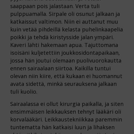
saappaan pois jalastaan.
Verta tuli
pulppuamalla. Sirpale oli osunut jalkaan ja
katkaissut valtimon. Niin ei auttanut muu
kuin vetää
pihdeillä kelasta puhelinkaapelia
poikki ja tehdä kiristysside jalan ympäri.
Kaveri lähti hakemaan apua.
Tajuttomana
isoisäni kuljetettiin joukkosidontapaikaan,
jossa hän joutui olemaan puolivuorokautta
ennen
sairaalaan siirtoa. Kaikilla tuntui
olevan niin kiire, että kukaan ei huomannut
avata sidettä, minkä
seurauksena jalkaan
tuli kuolio.
Sairaalassa ei ollut kirurgia paikalla, ja siten
ensimmäisen leikkauksen tehnyt lääkäri oli
korvalääkäri.
Leikkaustekniikkaa paremmin
tuntematta hän katkaisi luun ja lihaksen