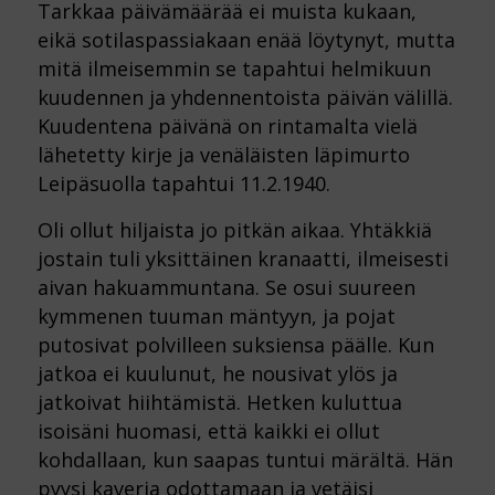
Tarkkaa päivämäärää ei muista kukaan,
eikä sotilaspassiakaan
enää löytynyt, mutta
mitä ilmeisemmin se tapahtui helmikuun
kuudennen ja yhdennentoista päivän välillä.
Kuudentena päivänä on rintamalta vielä
lähetetty kirje ja venäläisten läpimurto
Leipäsuolla tapahtui 11.2.
1940.
Oli ollut hiljaista jo pitkän aikaa. Yhtäkkiä
jostain tuli yksittäinen kranaatti, ilmeisesti
aivan hakuammuntana.
Se osui suureen
kymmenen tuuman mäntyyn, ja pojat
putosivat polvilleen suksiensa päälle. Kun
jatkoa ei
kuulunut, he nousivat ylös ja
jatkoivat hiihtämistä. Hetken kuluttua
isoisäni huomasi, että kaikki ei ollut
kohdallaan, kun saapas tuntui märältä. Hän
pyysi kaveria odottamaan ja vetäisi