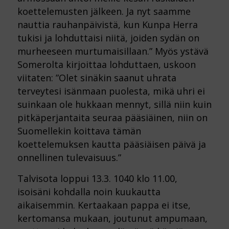
koettelemusten jälkeen. Ja nyt saamme
nauttia rauhanpäivistä, kun Kunpa Herra
tukisi ja lohduttaisi niitä, joiden sydän on
murheeseen
murtumaisillaan.” Myös ystävä
Somerolta kirjoittaa lohduttaen, uskoon
viitaten: ”Olet sinäkin saanut
uhrata
terveytesi isänmaan puolesta, mikä uhri ei
suinkaan ole hukkaan mennyt, sillä niin kuin
pitkäperjantaita seuraa pääsiäinen, niin on
Suomellekin koittava tämän
koettelemuksen kautta pääsiäisen
päivä ja
onnellinen tulevaisuus.”
Talvisota loppui 13.3. 1040 klo 11.00,
isoisäni kohdalla noin kuukautta
aikaisemmin
.
Kertaakaan pappa ei
itse,
kertomansa mukaan, joutunut ampumaan,