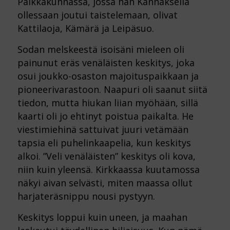
Paikkakunnassa, jossa hän Kannaksella
ollessaan joutui taistelemaan, olivat
Kattilaoja, Kämärä ja Leipäsuo.
Sodan melskeestä isoisäni mieleen oli
painunut eräs venäläisten keskitys, joka
osui joukko-osaston
majoituspaikkaan ja
pioneerivarastoon. Naapuri oli saanut siitä
tiedon, mutta hiukan liian myöhään, sillä
kaarti oli jo ehtinyt poistua paikalta. He
viestimiehinä sattuivat juuri vetämään
tapsia eli puhelinkaapelia,
kun keskitys
alkoi. ”Veli venäläisten” keskitys oli kova,
niin kuin yleensä. Kirkkaassa kuutamossa
näkyi aivan
selvästi, miten maassa ollut
harjateräsnippu nousi pystyyn.
Keskitys loppui kuin uneen, ja maahan