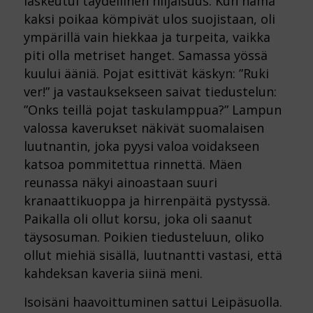
laskeutui täydellinen hiljaisuus. Kun nämä
kaksi poikaa kömpivät ulos
suojistaan, oli
ympärillä vain hiekkaa ja turpeita, vaikka
piti olla metriset hanget. Samassa yössä
kuului
ääniä. Pojat esittivät käskyn: ”Ruki
ver!” ja vastauksekseen saivat tiedustelun:
”Onks teillä pojat
taskulamppua?” Lampun
valossa kaverukset näkivät suomalaisen
luutnantin, joka pyysi valoa voidakseen
katsoa pommitettua rinnettä. Mäen
reunassa näkyi ainoastaan suuri
kranaattikuoppa ja hirrenpäitä
pystyssä.
Paikalla oli ollut korsu, joka oli saanut
täysosuman. Poikien tiedusteluun, oliko
ollut miehiä sisällä,
luutnantti vastasi, että
kahdeksan kaveria siinä meni.
Isoisäni haavoittuminen sattui Leipäsuolla.