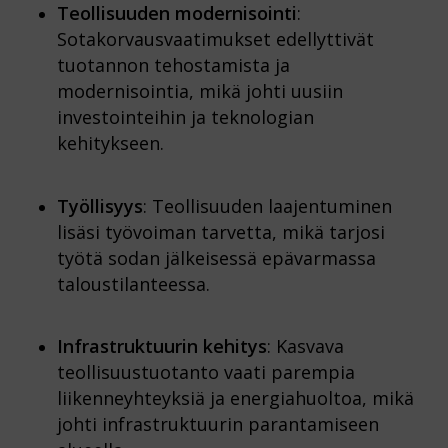
Teollisuuden modernisointi
:
Sotakorvausvaatimukset edellyttivät
tuotannon tehostamista ja
modernisointia, mikä johti uusiin
investointeihin ja teknologian
kehitykseen.
Työllisyys
: Teollisuuden laajentuminen
lisäsi työvoiman tarvetta, mikä tarjosi
työtä sodan jälkeisessä epävarmassa
taloustilanteessa.
Infrastruktuurin kehitys
: Kasvava
teollisuustuotanto vaati parempia
liikenneyhteyksiä ja energiahuoltoa, mikä
johti infrastruktuurin parantamiseen