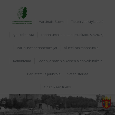
Home
Varsinais-Suomi
Tietoa yhdistyksestä
Ajankohtaista
Tapahtumakalenteri (muokattu 5.8.2026)
Paikalliset perinnetoimijat
Alueellisia tapahtumia
Kotirintama
Sotien ja sotienjälkeisen ajan vaikutuksia
Perustettuja joukkoja
Sotahistoriaa
Opetuksen tueksi