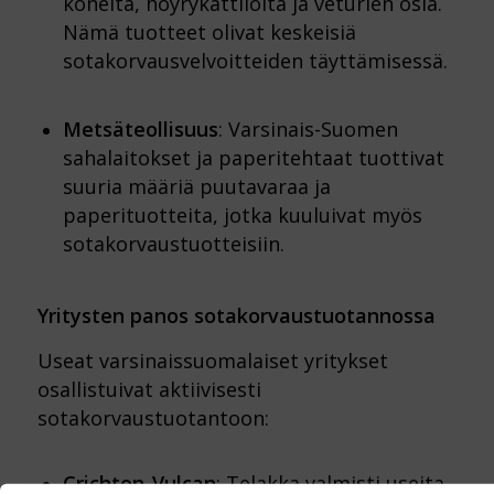
koneita, höyrykattiloita ja veturien osia.
Nämä tuotteet olivat keskeisiä
sotakorvausvelvoitteiden täyttämisessä.
Metsäteollisuus
: Varsinais-Suomen
sahalaitokset ja paperitehtaat tuottivat
suuria määriä puutavaraa ja
paperituotteita, jotka kuuluivat myös
sotakorvaustuotteisiin.
Yritysten panos sotakorvaustuotannossa
Useat varsinaissuomalaiset yritykset
osallistuivat aktiivisesti
sotakorvaustuotantoon:
Crichton-Vulcan
: Telakka valmisti useita