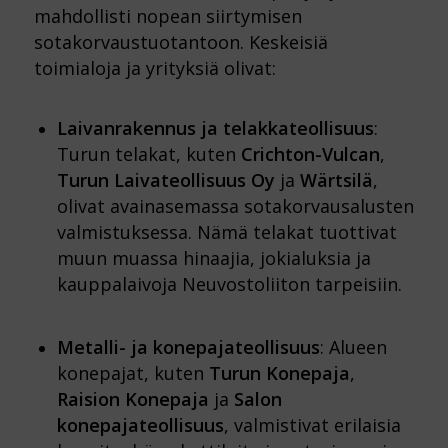
mahdollisti nopean siirtymisen
sotakorvaustuotantoon. Keskeisiä
toimialoja ja yrityksiä olivat:
Laivanrakennus ja telakkateollisuus
:
Turun telakat, kuten
Crichton-Vulcan
,
Turun Laivateollisuus Oy
ja
Wärtsilä
,
olivat avainasemassa sotakorvausalusten
valmistuksessa. Nämä telakat tuottivat
muun muassa hinaajia, jokialuksia ja
kauppalaivoja Neuvostoliiton tarpeisiin.
Metalli- ja konepajateollisuus
: Alueen
konepajat, kuten
Turun Konepaja
,
Raision Konepaja
ja
Salon
konepajateollisuus
, valmistivat erilaisia