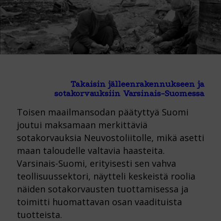
Takaisin jälleenrakennukseen ja
sotakorvauksiin Varsinais-Suomessa
Toisen maailmansodan päätyttyä Suomi
joutui maksamaan merkittäviä
sotakorvauksia Neuvostoliitolle, mikä asetti
maan taloudelle valtavia haasteita.
Varsinais-Suomi, erityisesti sen vahva
teollisuussektori, näytteli keskeistä roolia
näiden sotakorvausten tuottamisessa ja
toimitti huomattavan osan vaadituista
tuotteista.