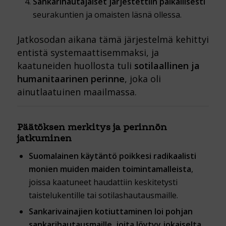
Sankarihautajaiset järjestettiin paikallisesti
seurakuntien ja omaisten läsnä ollessa.
Jatkosodan aikana tämä järjestelmä kehittyi
entistä systemaattisemmaksi, ja
kaatuneiden huollosta tuli
sotilaallinen ja
humanitaarinen perinne
, joka oli
ainutlaatuinen maailmassa.
Päätöksen merkitys ja perinnön
jatkuminen
Suomalainen käytäntö poikkesi radikaalisti
monien muiden maiden toimintamalleista
,
joissa kaatuneet haudattiin keskitetysti
taistelukentille tai sotilashautausmaille.
Sankarivainajien kotiuttaminen loi pohjan
sankarihautausmaille, joita löytyy jokaiselta