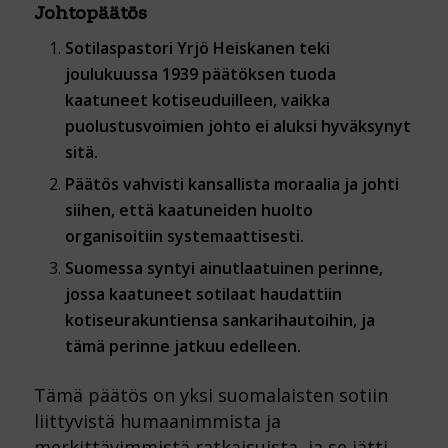
Johtopäätös
Sotilaspastori Yrjö Heiskanen teki
joulukuussa 1939 päätöksen tuoda
kaatuneet kotiseuduilleen, vaikka
puolustusvoimien johto ei aluksi hyväksynyt
sitä.
Päätös vahvisti kansallista moraalia ja johti
siihen, että kaatuneiden huolto
organisoitiin systemaattisesti.
Suomessa syntyi ainutlaatuinen perinne,
jossa kaatuneet sotilaat haudattiin
kotiseurakuntiensa sankarihautoihin, ja
tämä perinne jatkuu edelleen.
Tämä päätös on yksi suomalaisten sotiin
liittyvistä humaanimmista ja
merkittävimmistä ratkaisuista, ja se jätti