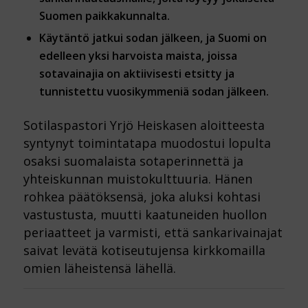
Suomen paikkakunnalta.
Käytäntö jatkui sodan jälkeen, ja Suomi on
edelleen yksi harvoista maista, joissa
sotavainajia on aktiivisesti etsitty ja
tunnistettu vuosikymmeniä sodan jälkeen.
Sotilaspastori Yrjö Heiskasen aloitteesta
syntynyt toimintatapa muodostui lopulta
osaksi suomalaista sotaperinnettä ja
yhteiskunnan muistokulttuuria. Hänen
rohkea päätöksensä, joka aluksi kohtasi
vastustusta, muutti kaatuneiden huollon
periaatteet ja varmisti, että sankarivainajat
saivat levätä kotiseutujensa kirkkomailla
omien läheistensä lähellä.