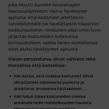
joka muutti Suomen sotavainajien
hautauskäytännön. Hän ei hyväksynyt
ajatusta, että kaatuneet jätettäisiin
taistelukentälle tai haudattaisiin tilapäisiin
joukkohautoihin. Heiskanen alkoi omin luvin
järjestää kaatuneiden kuljetuksia
kotiseuduilleen, vaikka hänen esimiehensä
eivät aluksi hyväksyneet ajatusta.
Hänen perustelunsa olivat vahvasti sekä
moraalisia että kansallisia:
Hän katsoi, että sodassa kaatuneet olivat
uhrautuneet isänmaansa puolesta ja
ansaitsivat arvoisensa hautaamisen.
Hän halusi tukea kaatuneiden omaisia
antamalla heille mahdollisuuden haudata