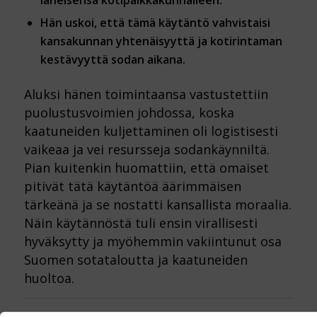
läheisensä kotipaikkakunnalleen.
Hän uskoi, että tämä käytäntö vahvistaisi
kansakunnan yhtenäisyyttä ja kotirintaman
kestävyyttä sodan aikana.
Aluksi hänen toimintaansa vastustettiin
puolustusvoimien johdossa, koska
kaatuneiden kuljettaminen oli logistisesti
vaikeaa ja vei resursseja sodankäynniltä.
Pian kuitenkin huomattiin, että omaiset
pitivät tätä käytäntöä äärimmäisen
tärkeänä ja se nostatti kansallista moraalia.
Näin käytännöstä tuli ensin virallisesti
hyväksytty ja myöhemmin vakiintunut osa
Suomen sotataloutta ja kaatuneiden
huoltoa.