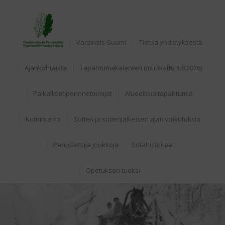
Home
Varsinais-Suomi
Tietoa yhdistyksestä
Ajankohtaista
Tapahtumakalenteri (muokattu 5.8.2026)
Paikalliset perinnetoimijat
Alueellisia tapahtumia
Kotirintama
Sotien ja sotienjälkeisen ajan vaikutuksia
Perustettuja joukkoja
Sotahistoriaa
Opetuksen tueksi