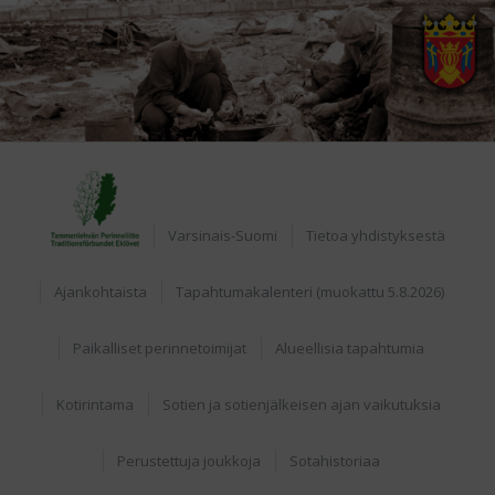
Home
Varsinais-Suomi
Tietoa yhdistyksestä
Ajankohtaista
Tapahtumakalenteri (muokattu 5.8.2026)
Paikalliset perinnetoimijat
Alueellisia tapahtumia
Kotirintama
Sotien ja sotienjälkeisen ajan vaikutuksia
Perustettuja joukkoja
Sotahistoriaa