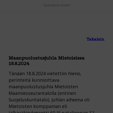
Opetuksen tueksi
Takaisin
Maanpuolustusjuhla Mietoisissa
18.8.2024
Tänään 18.8.2024 vietettiin hieno,
perinteitä kunnioittava
maanpuolustusjuhla Mietoisten
Maamiesseurantalolla (entinen
Suojeluskuntatalo). Juhlan aiheena oli
Mietoisten komppanian eli
Jalkaväkirykmentti 60 III pataljoonan 12.