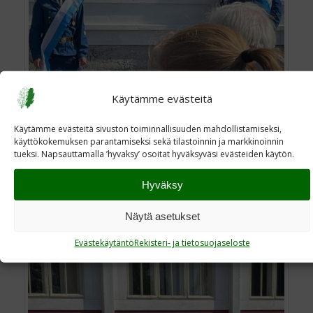
Käytämme evästeitä
Käytämme evästeitä sivuston toiminnallisuuden mahdollistamiseksi,
käyttökokemuksen parantamiseksi sekä tilastoinnin ja markkinoinnin
tueksi. Napsauttamalla ’hyvaksy’ osoitat hyväksyväsi evästeiden käytön.
Hyväksy
Muistolaatta airueineen
Näytä asetukset
Evästekäytäntö
Rekisteri- ja tietosuojaseloste