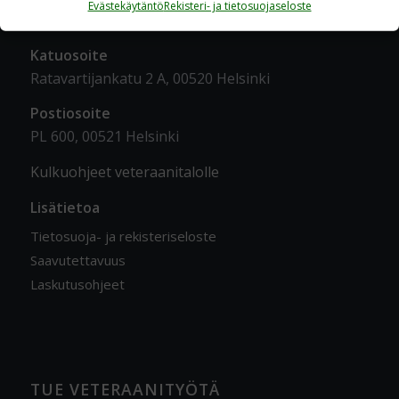
Evästekäytäntö
Rekisteri- ja tietosuojaseloste
YHTEYSTIEDOT
Katuosoite
Ratavartijankatu 2 A, 00520 Helsinki
Postiosoite
PL 600, 00521 Helsinki
Kulkuohjeet veteraanitalolle
Lisätietoa
Tietosuoja- ja rekisteriseloste
Saavutettavuus
Laskutusohjeet
TUE VETERAANITYÖTÄ