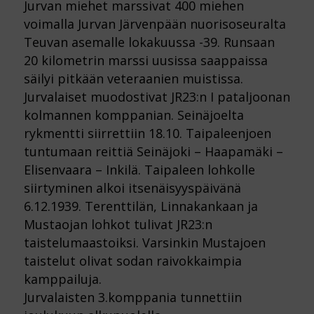
Jurvan miehet marssivat 400 miehen
voimalla Jurvan Järvenpään nuorisoseuralta
Teuvan asemalle lokakuussa -39. Runsaan
20 kilometrin marssi uusissa saappaissa
säilyi pitkään veteraanien muistissa.
Jurvalaiset muodostivat JR23:n I pataljoonan
kolmannen komppanian. Seinäjoelta
rykmentti siirrettiin 18.10. Taipaleenjoen
tuntumaan reittiä Seinäjoki – Haapamäki –
Elisenvaara – Inkilä. Taipaleen lohkolle
siirtyminen alkoi itsenäisyyspäivänä
6.12.1939. Terenttilän, Linnakankaan ja
Mustaojan lohkot tulivat JR23:n
taistelumaastoiksi. Varsinkin Mustajoen
taistelut olivat sodan raivokkaimpia
kamppailuja.
Jurvalaisten 3.komppania tunnettiin