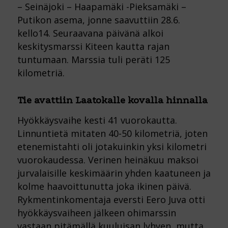
– Seinäjoki – Haapamäki -Pieksamäki –
Putikon asema, jonne saavuttiin 28.6.
kello14. Seuraavana päivänä alkoi
keskitysmarssi Kiteen kautta rajan
tuntumaan. Marssia tuli peräti 125
kilometriä.
Tie avattiin Laatokalle kovalla hinnalla
Hyökkäysvaihe kesti 41 vuorokautta.
Linnuntietä mitaten 40-50 kilometriä, joten
etenemistahti oli jotakuinkin yksi kilometri
vuorokaudessa. Verinen heinäkuu maksoi
jurvalaisille keskimäärin yhden kaatuneen ja
kolme haavoittunutta joka ikinen päivä.
Rykmentinkomentaja eversti Eero Juva otti
hyökkäysvaiheen jälkeen ohimarssin
vastaan pitämällä kuuluisan lyhyen, mutta