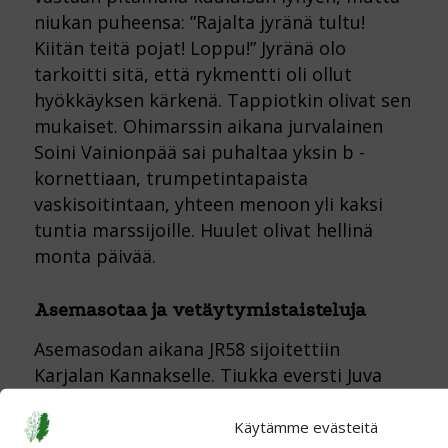
niukan puheensa: ”Rajalta jyränä tultu!
Kiitän teitä pojat! Loppu!” Jyränä olo
tarkoitti sitä, että rykmentti oli ollut
hyökkäyksen kärkenä. Tappiotkin olivat sen
mukaiset. Ohimarssin aikana jurvalainen
Soini Vainionpää sai puhaltaa yksin b -
kornettiaan, trumpetintapaista
vaskisoitintaan, yhteen menoon yli kaksi
tuntia marssijoille. Huulet olivat hellinä
monta päivää.
Asemasotaa ja vetäytymistaisteluja
Asemasodan aikana JR58 sijoitettiin
Karjalan Kannakselle. Tiukka eversti Juva
kolusi asemat läpi ainakin kerran viikossa.
Pahkakuppeja ja puhdetöitä ei rykmentissä
Käytämme evästeitä