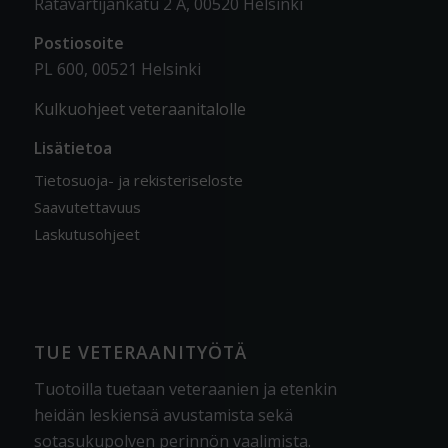
Ratavartijankatu 2 A, 00520 Helsinki
Postiosoite
PL 600, 00521 Helsinki
Kulkuohjeet veteraanitalolle
Lisätietoa
Tietosuoja- ja rekisteriseloste
Saavutettavuus
Laskutusohjeet
TUE VETERAANITYÖTÄ
Tuotoilla tuetaan veteraanien ja etenkin
heidän leskiensä avustamista sekä
sotasukupolven perinnön vaalimista
.