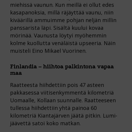
miehissä vaunun. Kun meillä ei ollut edes
kasapanoksia, millä räjäyttää vaunu, niin
kiväärillä ammuimme pohjan neljän millin
panssarista läpi. Sisältä kuului kovaa
mörinää. Vaunusta löytyi myöhemmin
kolme kuollutta venäläistä upseeria. Näin
muisteli Eino Mikael Vuorinen.
Finlandia – hiihtoa palkintona vapaa
maa
Raatteesta hiihdettiin pois 47 asteen
pakkasessa viitisenkymmentä kilometriä
Uomaalle, Kollaan suunnalle. Raatteeseen
tullessa hiihdettiin yhtä painoa 60
kilometriä Kiantajärven jäätä pitkin. Lumi-
jäävettä satoi koko matkan.