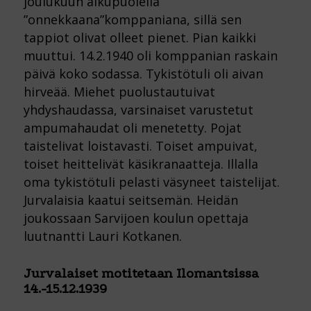
joulukuun alkupuolella
”onnekkaana”komppaniana, sillä sen
tappiot olivat olleet pienet. Pian kaikki
muuttui. 14.2.1940 oli komppanian raskain
päivä koko sodassa. Tykistötuli oli aivan
hirveää. Miehet puolustautuivat
yhdyshaudassa, varsinaiset varustetut
ampumahaudat oli menetetty. Pojat
taistelivat loistavasti. Toiset ampuivat,
toiset heittelivät käsikranaatteja. Illalla
oma tykistötuli pelasti väsyneet taistelijat.
Jurvalaisia kaatui seitsemän. Heidän
joukossaan Sarvijoen koulun opettaja
luutnantti Lauri Kotkanen.
Jurvalaiset motitetaan Ilomantsissa
14.-15.12.1939