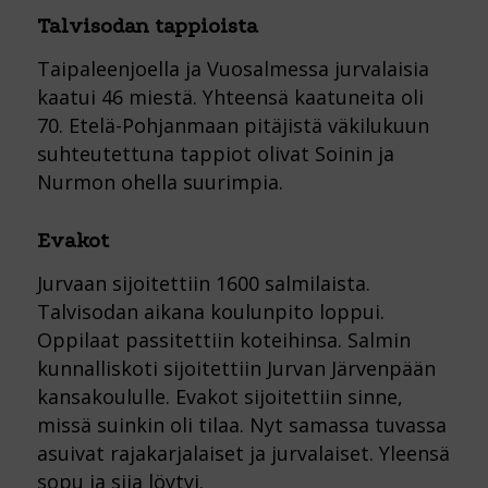
Talvisodan tappioista
Taipaleenjoella ja Vuosalmessa jurvalaisia
kaatui 46 miestä. Yhteensä kaatuneita oli
70. Etelä-Pohjanmaan pitäjistä väkilukuun
suhteutettuna tappiot olivat Soinin ja
Nurmon ohella suurimpia.
Evakot
Jurvaan sijoitettiin 1600 salmilaista.
Talvisodan aikana koulunpito loppui.
Oppilaat passitettiin koteihinsa. Salmin
kunnalliskoti sijoitettiin Jurvan Järvenpään
kansakoululle. Evakot sijoitettiin sinne,
missä suinkin oli tilaa. Nyt samassa tuvassa
asuivat rajakarjalaiset ja jurvalaiset. Yleensä
sopu ja sija löytyi.