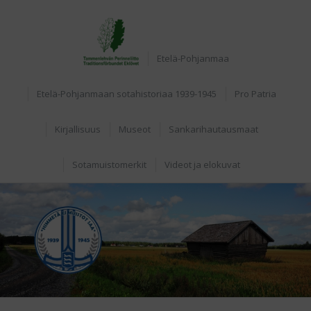
Etusivu
Etelä-Pohjanmaa
Etelä-Pohjanmaan sotahistoriaa 1939-1945
Pro Patria
Kirjallisuus
Museot
Sankarihautausmaat
Sotamuistomerkit
Videot ja elokuvat