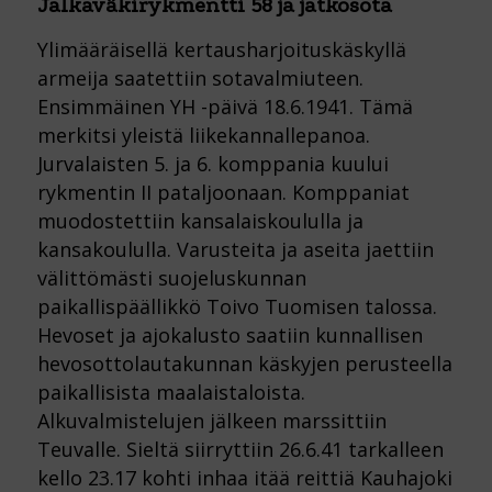
Jalkaväkirykmentti 58 ja jatkosota
Ylimääräisellä kertausharjoituskäskyllä
armeija saatettiin sotavalmiuteen.
Ensimmäinen YH -päivä 18.6.1941. Tämä
merkitsi yleistä liikekannallepanoa.
Jurvalaisten 5. ja 6. komppania kuului
rykmentin II pataljoonaan. Komppaniat
muodostettiin kansalaiskoululla ja
kansakoululla. Varusteita ja aseita jaettiin
välittömästi suojeluskunnan
paikallispäällikkö Toivo Tuomisen talossa.
Hevoset ja ajokalusto saatiin kunnallisen
hevosottolautakunnan käskyjen perusteella
paikallisista maalaistaloista.
Alkuvalmistelujen jälkeen marssittiin
Teuvalle. Sieltä siirryttiin 26.6.41 tarkalleen
kello 23.17 kohti inhaa itää reittiä Kauhajoki