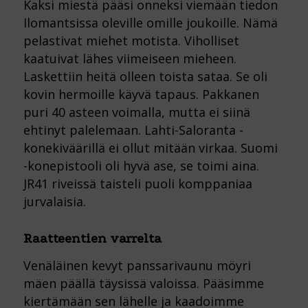
Kaksi miestä pääsi onneksi viemään tiedon
Ilomantsissa oleville omille joukoille. Nämä
pelastivat miehet motista. Viholliset
kaatuivat lähes viimeiseen mieheen.
Laskettiin heitä olleen toista sataa. Se oli
kovin hermoille käyvä tapaus. Pakkanen
puri 40 asteen voimalla, mutta ei siinä
ehtinyt palelemaan. Lahti-Saloranta -
konekiväärillä ei ollut mitään virkaa. Suomi
-konepistooli oli hyvä ase, se toimi aina.
JR41 riveissä taisteli puoli komppaniaa
jurvalaisia.
Raatteentien varrelta
Venäläinen kevyt panssarivaunu möyri
mäen päällä täysissä valoissa. Pääsimme
kiertämään sen lähelle ja kaadoimme