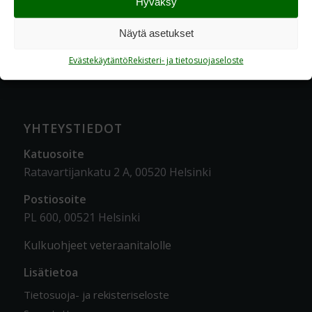
Hyväksy
Näytä asetukset
Evästekäytäntö
Rekisteri- ja tietosuojaseloste
YHTEYSTIEDOT
Katuosoite
Ratavartijankatu 2 A, 00520 Helsinki
Postiosoite
PL 600, 00521 Helsinki
Kulkuohjeet veteraanitalolle
Lisätietoa
Tietosuoja- ja rekisteriseloste