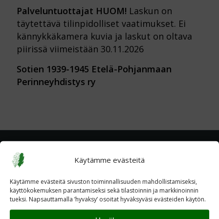
Palveluntuottajat HUOM!
Laskun on
täytettävä tilinpidolliset vaatimukset. Ei
kännykkäkamera kuvia ja laskut on oltava
piirissä viimeistään 30.11.2026
Sotien 1939-1945 Etelä-Pohjanmaan
Perinneyhdistys ry
Käytämme evästeitä
Käytämme evästeitä sivuston toiminnallisuuden mahdollistamiseksi,
käyttökokemuksen parantamiseksi sekä tilastoinnin ja markkinoinnin
tueksi. Napsauttamalla ’hyvaksy’ osoitat hyväksyväsi evästeiden käytön.