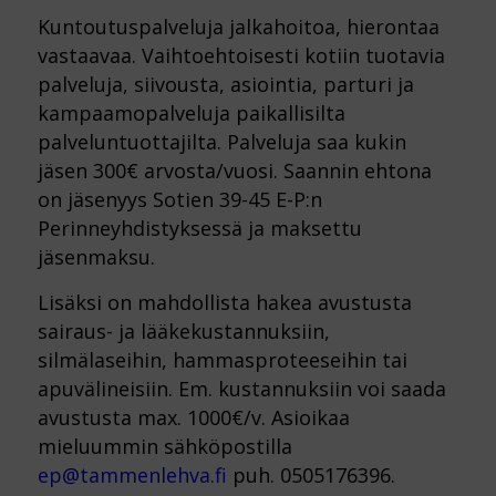
Kuntoutuspalveluja jalkahoitoa, hierontaa
vastaavaa. Vaihtoehtoisesti kotiin tuotavia
palveluja, siivousta, asiointia, parturi ja
kampaamopalveluja paikallisilta
palveluntuottajilta. Palveluja saa kukin
jäsen 300€ arvosta/vuosi. Saannin ehtona
on jäsenyys Sotien 39-45 E-P:n
Perinneyhdistyksessä ja maksettu
jäsenmaksu.
Lisäksi on mahdollista hakea avustusta
sairaus- ja lääkekustannuksiin,
silmälaseihin, hammasproteeseihin tai
apuvälineisiin. Em. kustannuksiin voi saada
avustusta max. 1000€/v. Asioikaa
mieluummin sähköpostilla
ep@tammenlehva.fi
puh. 0505176396.