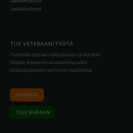
Saavutettavuus
Laskutusohjeet
TUE VETERAANITYÖTÄ
Tuotoilla tuetaan veteraanien ja etenkin
heidän leskiensä avustamista sekä
sotasukupolven perinnön vaalimista
.
LAHJOITA
TULE MUKAAN