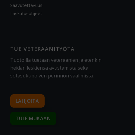
Saavutettavuus
Laskutusohjeet
TUE VETERAANITYÖTÄ
Tuotoilla tuetaan veteraanien ja etenkin
heidän leskiensä avustamista sekä
sotasukupolven perinnön vaalimista
.
LAHJOITA
TULE MUKAAN