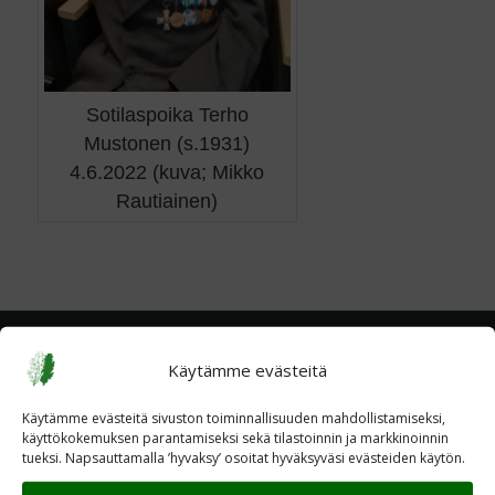
Sotilaspoika Terho
Mustonen (s.1931)
4.6.2022 (kuva; Mikko
Rautiainen)
Käytämme evästeitä
Käytämme evästeitä sivuston toiminnallisuuden mahdollistamiseksi,
käyttökokemuksen parantamiseksi sekä tilastoinnin ja markkinoinnin
tueksi. Napsauttamalla ’hyvaksy’ osoitat hyväksyväsi evästeiden käytön.