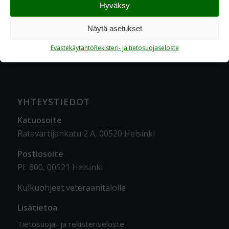
Hyväksy
Näytä asetukset
Evästekäytäntö
Rekisteri- ja tietosuojaseloste
YHTEYSTIEDOT
Katuosoite
Ratavartijankatu 2 A, 00520 Helsinki
Postiosoite
PL 600, 00521 Helsinki
Kulkuohjeet veteraanitalolle
Lisätietoa
Tietosuoja- ja rekisteriseloste