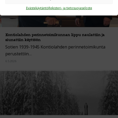
Evästekäytäntö
Rekisteri- ja tietosuojaseloste
Kontiolahden perinnetoimikunnan lippu naulattiin ja
siunattiin käyttöön
Sotien 1939-1945 Kontiolahden perinnetoimikunta
perustettiin…
6.5.2026