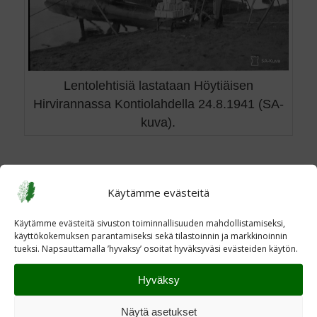
Lentolehtisiä lastataan Höytiäisen
Hirvirannassa Kontiolahdella 24.8.1941 (SA-
kuva).
Ajankohtaista Kontiolahdella
Käytämme evästeitä
Käytämme evästeitä sivuston toiminnallisuuden mahdollistamiseksi,
käyttökokemuksen parantamiseksi sekä tilastoinnin ja markkinoinnin
tueksi. Napsauttamalla ’hyvaksy’ osoitat hyväksyväsi evästeiden käytön.
Hyväksy
Näytä asetukset