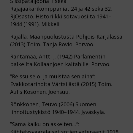
Sissipataljoona 1 sekä
Rajajääkärikomppaniat 24 ja 42 sekä 32.
RjOsasto. Historiikki sotavuosilta 1941–
1944 (1991). Mikkeli.
Rajalla: Maanpuolustusta Pohjois-Karjalassa
(2013) Toim. Tanja Rovio. Porvoo.
Rantamaa, Antti J. (1942) Parlamentin
palkeilta Kollaanjoen kaltahille. Porvoo.
”Reissu se ol ja muistaa sen aina”:
Evakkotarinoita Värtsilästä (2015) Toim.
Aulis Kosonen. Joensuu.
Rönkkönen, Teuvo (2006) Suomen
linnoitustykistö 1940–1944. Jyväskylä.
”Sama kaiku on askelten…”:
Kiihtelysvaaralaiset sotien veteraanit 1918,