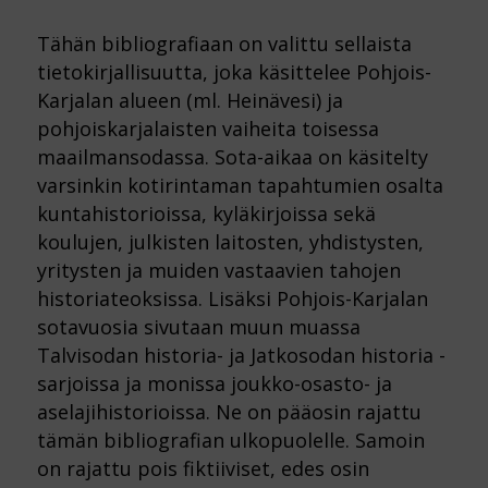
Tähän bibliografiaan on valittu sellaista
tietokirjallisuutta, joka käsittelee Pohjois-
Karjalan alueen (ml. Heinävesi) ja
pohjoiskarjalaisten vaiheita toisessa
maailmansodassa. Sota-aikaa on käsitelty
varsinkin kotirintaman tapahtumien osalta
kuntahistorioissa, kyläkirjoissa sekä
koulujen, julkisten laitosten, yhdistysten,
yritysten ja muiden vastaavien tahojen
historiateoksissa. Lisäksi Pohjois-Karjalan
sotavuosia sivutaan muun muassa
Talvisodan historia- ja Jatkosodan historia -
sarjoissa ja monissa joukko-osasto- ja
aselajihistorioissa. Ne on pääosin rajattu
tämän bibliografian ulkopuolelle. Samoin
on rajattu pois fiktiiviset, edes osin