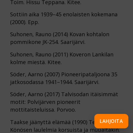
Toim. Hissu Teppana. Kitee.
Sottiin aika 1939–45 enolaisten kokemana
(2000). Epp.
Suhonen, Rauno (2014) Kovan kohtalon
pommikone JK-254. Saarijärvi.
Suhonen, Rauno (2011) Koveron Lankilan
kolme miestä. Kitee.
Söder, Aarno (2007) Pioneeripataljoona 35
jatkosodassa 1941–1944. Saarijärvi.
Söder, Aarno (2017) Talvisodan itäisimmät
motit: Polvijärven pioneerit
mottitaisteluissa. Porvoo.
LAHJOITA
Taakse jäänyttä elämää (1990) Terho A.
Könösen laulelmia korsuista ja muualtakin.