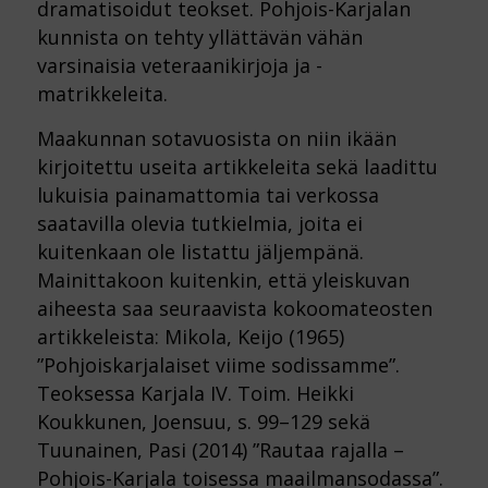
dramatisoidut teokset. Pohjois-Karjalan
kunnista on tehty yllättävän vähän
varsinaisia veteraanikirjoja ja -
matrikkeleita.
Maakunnan sotavuosista on niin ikään
kirjoitettu useita artikkeleita sekä laadittu
lukuisia painamattomia tai verkossa
saatavilla olevia tutkielmia, joita ei
kuitenkaan ole listattu jäljempänä.
Mainittakoon kuitenkin, että yleiskuvan
aiheesta saa seuraavista kokoomateosten
artikkeleista: Mikola, Keijo (1965)
”Pohjoiskarjalaiset viime sodissamme”.
Teoksessa Karjala IV. Toim. Heikki
Koukkunen, Joensuu, s. 99–129 sekä
Tuunainen, Pasi (2014) ”Rautaa rajalla –
Pohjois-Karjala toisessa maailmansodassa”.