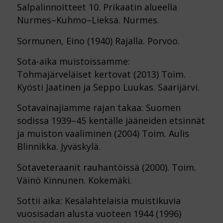
Salpalinnoitteet 10. Prikaatin alueella
Nurmes–Kuhmo–Lieksa. Nurmes.
Sormunen, Eino (1940) Rajalla. Porvoo.
Sota-aika muistoissamme:
Tohmajärveläiset kertovat (2013) Toim.
Kyösti Jaatinen ja Seppo Luukas. Saarijärvi.
Sotavainajiamme rajan takaa: Suomen
sodissa 1939–45 kentälle jääneiden etsinnät
ja muiston vaaliminen (2004) Toim. Aulis
Blinnikka. Jyväskylä.
Sotaveteraanit rauhantöissä (2000). Toim.
Väinö Kinnunen. Kokemäki.
Sottii aika: Kesälahtelaisia muistikuvia
vuosisadan alusta vuoteen 1944 (1996)