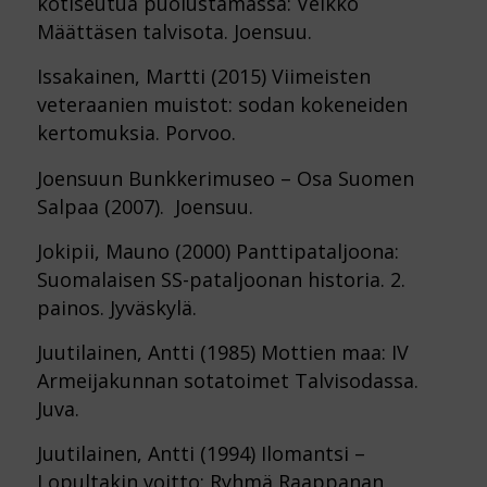
kotiseutua puolustamassa: Veikko
Määttäsen talvisota. Joensuu.
Issakainen, Martti (2015) Viimeisten
veteraanien muistot: sodan kokeneiden
kertomuksia. Porvoo.
Joensuun Bunkkerimuseo – Osa Suomen
Salpaa (2007). Joensuu.
Jokipii, Mauno (2000) Panttipataljoona:
Suomalaisen SS-pataljoonan historia. 2.
painos. Jyväskylä.
Juutilainen, Antti (1985) Mottien maa: IV
Armeijakunnan sotatoimet Talvisodassa.
Juva.
Juutilainen, Antti (1994) Ilomantsi –
Lopultakin voitto: Ryhmä Raappanan