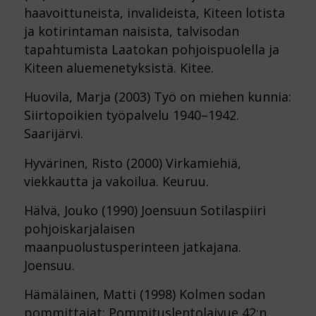
haavoittuneista, invalideista, Kiteen lotista
ja kotirintaman naisista, talvisodan
tapahtumista Laatokan pohjoispuolella ja
Kiteen aluemenetyksistä. Kitee.
Huovila, Marja (2003) Työ on miehen kunnia:
Siirtopoikien työpalvelu 1940–1942.
Saarijärvi.
Hyvärinen, Risto (2000) Virkamiehiä,
viekkautta ja vakoilua. Keuruu.
Hälvä, Jouko (1990) Joensuun Sotilaspiiri
pohjoiskarjalaisen
maanpuolustusperinteen jatkajana.
Joensuu.
Hämäläinen, Matti (1998) Kolmen sodan
pommittajat: Pommituslentolaivue 42:n