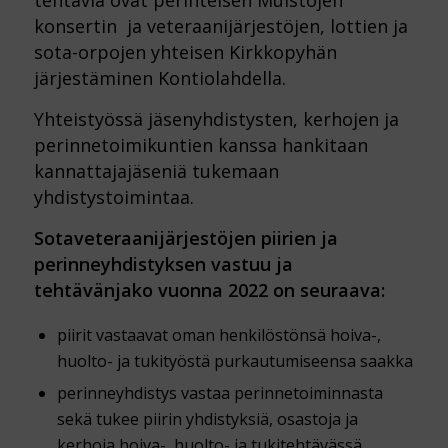
konsertin ja veteraanijärjestöjen, lottien ja
sota-orpojen yhteisen Kirkkopyhän
järjestäminen Kontiolahdella.
Yhteistyössä jäsenyhdistysten, kerhojen ja
perinnetoimikuntien kanssa hankitaan
kannattajajäseniä tukemaan
yhdistystoimintaa.
Sotaveteraanijärjestöjen piirien ja
perinneyhdistyksen vastuu ja
tehtävänjako
vuonna 2022
on seuraava:
piirit vastaavat oman henkilöstönsä hoiva-,
huolto- ja tukityöstä purkautumiseensa saakka
perinneyhdistys vastaa perinnetoiminnasta
sekä tukee piirin yhdistyksiä, osastoja ja
kerhoja hoiva-, huolto- ja tukitehtävässä,