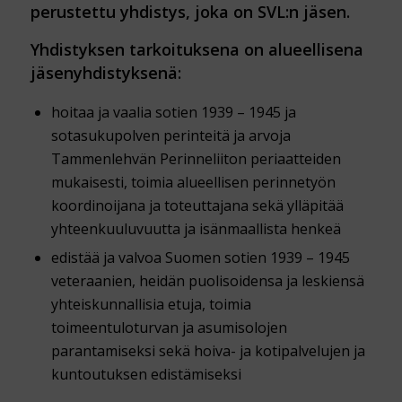
perustettu yhdistys, joka on SVL:n jäsen.
Yhdistyksen tarkoituksena on
alueellisena
jäsenyhdistyksenä:
hoitaa ja vaalia sotien 1939 – 1945 ja
sotasukupolven perinteitä ja arvoja
Tammenlehvän Perinneliiton periaatteiden
mukaisesti, toimia alueellisen perinnetyön
koordinoijana ja toteuttajana sekä ylläpitää
yhteenkuuluvuutta ja isänmaallista henkeä
edistää ja valvoa Suomen sotien 1939 – 1945
veteraanien, heidän puolisoidensa ja leskiensä
yhteiskunnallisia etuja, toimia
toimeentuloturvan ja asumisolojen
parantamiseksi sekä hoiva- ja kotipalvelujen ja
kuntoutuksen edistämiseksi