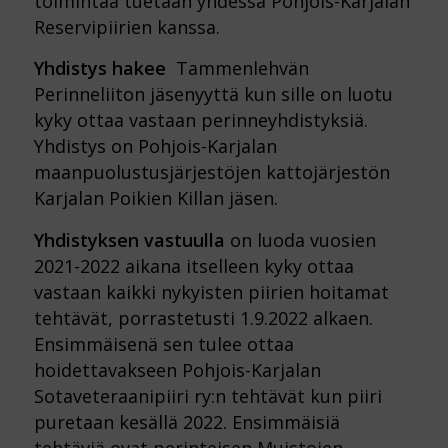
toimintaa tuetaan yhdessä Pohjois-Karjalan
Reservipiirien kanssa.
Yhdistys hakee
Tammenlehvän
Perinneliiton jäsenyyttä kun sille on luotu
kyky ottaa vastaan perinneyhdistyksiä.
Yhdistys on Pohjois-Karjalan
maanpuolustusjärjestöjen kattojärjestön
Karjalan Poikien Killan jäsen.
Yhdistyksen vastuulla
on luoda vuosien
2021-2022 aikana itselleen kyky ottaa
vastaan kaikki nykyisten piirien hoitamat
tehtävät, porrastetusti 1.9.2022 alkaen.
Ensimmäisenä sen tulee ottaa
hoidettavakseen Pohjois-Karjalan
Sotaveteraanipiiri ry:n tehtävät kun piiri
puretaan kesällä 2022. Ensimmäisiä
tehtäviä ovat perinteisen Muistojen