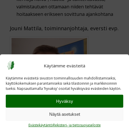
valmistautuen ottamaan niiden tehtävät
hoitaakseen erikseen sovittuna ajankohtana
Jouni Mattila, toiminnanjohtaja, eversti evp.
Käytämme evästeitä
Käytämme evästeitä sivuston toiminnallisuuden mahdollistamiseksi,
käyttökokemuksen parantamiseksi sekä tilastoinnin ja markkinoinnin
tueksi. Napsauttamalla ’hyvaksy’ osoitat hyväksyväsi evästeiden käytön.
Hyväksy
Näytä asetukset
Evästekäytäntö
Rekisteri- ja tietosuojaseloste