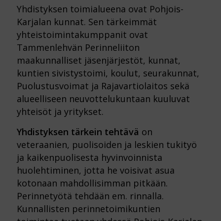
Yhdistyksen toimialueena ovat Pohjois-
Karjalan kunnat. Sen tärkeimmät
yhteistoimintakumppanit ovat
Tammenlehvän Perinneliiton
maakunnalliset jäsenjärjestöt, kunnat,
kuntien sivistystoimi, koulut, seurakunnat,
Puolustusvoimat ja Rajavartiolaitos sekä
alueelliseen neuvottelukuntaan kuuluvat
yhteisöt ja yritykset.
Yhdistyksen tärkein tehtävä
on
veteraanien, puolisoiden ja leskien tukityö
ja kaikenpuolisesta hyvinvoinnista
huolehtiminen, jotta he voisivat asua
kotonaan mahdollisimman pitkään.
Perinnetyötä tehdään em. rinnalla.
Kunnallisten perinnetoimikuntien