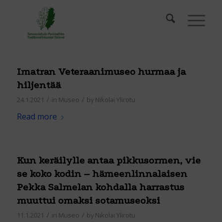
Imatran Veteraanimuseo hurmaa ja
hiljentää
/
/
24.1.2021
in
Museo
by
Nikolai Ylirotu
Read more
Kun keräilylle antaa pikkusormen, vie
se koko kodin – hämeenlinnalaisen
Pekka Salmelan kohdalla harrastus
muuttui omaksi sotamuseoksi
/
/
11.1.2021
in
Museo
by
Nikolai Ylirotu