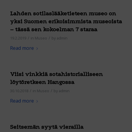
Lahden sotilaslääketieteen museo on
yksi Suomen erikoisimmista museoista
– tässä sen kokoelman 7 staraa
/
/
19.2.2019
in
Museo
by
admin
Read more
Viisi vinkkiä sotahistorialliseen
löytöretkeen Hangossa
/
/
30.10.2018
in
Museo
by
admin
Read more
Seitsemän syytä vierailla