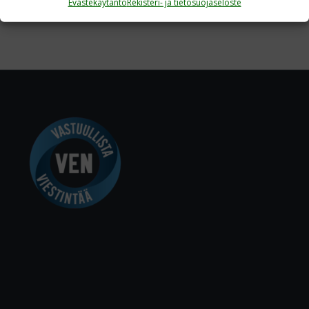
Evästekäytäntö
Rekisteri- ja tietosuojaseloste