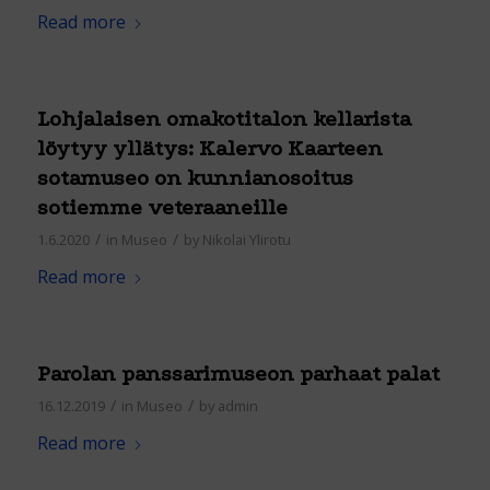
Read more
Lohjalaisen omakotitalon kellarista
löytyy yllätys: Kalervo Kaarteen
sotamuseo on kunnianosoitus
sotiemme veteraaneille
/
/
1.6.2020
in
Museo
by
Nikolai Ylirotu
Read more
Parolan panssarimuseon parhaat palat
/
/
16.12.2019
in
Museo
by
admin
Read more