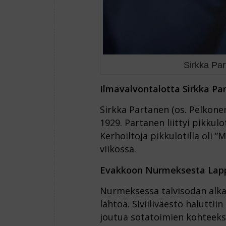
Sirkka Par
Ilmavalvontalotta Sirkka Pa
Sirkka Partanen (os. Pelkon
1929. Partanen liittyi pikkul
Kerhoiltoja pikkulotilla oli 
viikossa.
Evakkoon Nurmeksesta Lappa
Nurmeksessa talvisodan alk
lähtöä. Siviiliväestö haluttiin
joutua sotatoimien kohteeksi