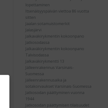
lopettaminen
Itsenäisyyspäivän viettoa 86 vuotta
sitten
Jaalan sotamuistomerkit
Jalasjärvi
Jalkaväkirykmentin kokoonpano
Jatkosodassa
Jalkaväkirykmentin kokoonpano
Talvisodassa
Jalkaväkirykmentti 13
Jälleenrakennus Varsinais-
Suomessa
Jälleenrakennusaika ja
sotakorvaukset Varsinais-Suomessa
Jatkosodan päättyminen vuonna
n
1944
Jatkosodan päättymisen tilaisuudet