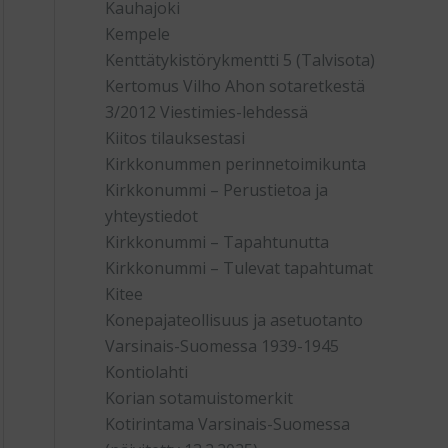
Kauhajoki
Kempele
Kenttätykistörykmentti 5 (Talvisota)
Kertomus Vilho Ahon sotaretkestä
3/2012 Viestimies-lehdessä
Kiitos tilauksestasi
Kirkkonummen perinnetoimikunta
Kirkkonummi – Perustietoa ja
yhteystiedot
Kirkkonummi – Tapahtunutta
Kirkkonummi – Tulevat tapahtumat
Kitee
Konepajateollisuus ja asetuotanto
Varsinais-Suomessa 1939-1945
Kontiolahti
Korian sotamuistomerkit
Kotirintama Varsinais-Suomessa