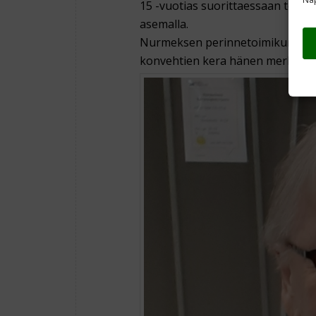
15 -vuotias suorittaessaan teht
asemalla.
Nurmeksen perinnetoimikunnan ed
konvehtien kera hänen merkkipä