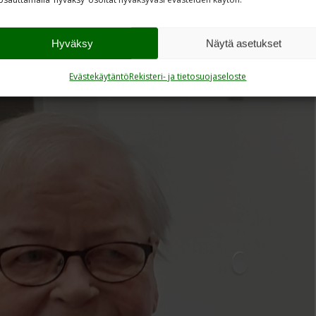
äväänsä Nurmeksen Höljäkän Saarivaaran ilmavalvonta-
ustajat kävivät onnittelemassa Sirkkaa kukkien, kahvin ja
Hyväksy
Näytä asetukset
ivänä.
Evästekäytäntö
Rekisteri- ja tietosuojaseloste