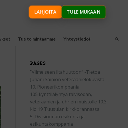
LAHJOITA
TULE MUKAAN
ykset
Tue toimintaamme
Yhteystiedot
PAGES
”Viimeiseen iltahuutoon” -Tietoa
Juhani Sainion veteraanielokuvista
10. Pioneerikomppania
105 kynttilälyhtyä talvisodan,
veteraanien ja uhrien muistolle 10.3.
klo 19 Tuusulan kirkkorannassa
5. Divisioonan esikunta ja
esikuntakomppania