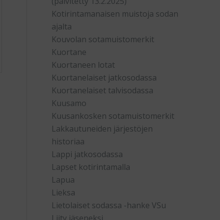
(päivitetty 13.2.2025)
Kotirintamanaisen muistoja sodan
ajalta
Kouvolan sotamuistomerkit
Kuortane
Kuortaneen lotat
Kuortanelaiset jatkosodassa
Kuortanelaiset talvisodassa
Kuusamo
Kuusankosken sotamuistomerkit
Lakkautuneiden järjestöjen
historiaa
Lappi jatkosodassa
Lapset kotirintamalla
Lapua
Lieksa
Lietolaiset sodassa -hanke VSu
Liity jäseneksi