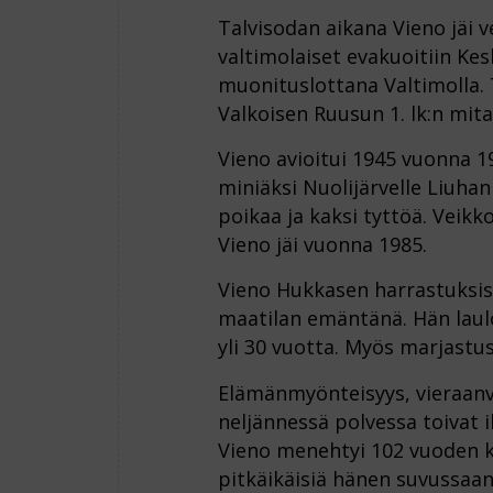
Talvisodan aikana Vieno jäi v
valtimolaiset evakuoitiin Ke
muonituslottana Valtimolla.
Valkoisen Ruusun 1. lk:n mita
Vieno avioitui 1945 vuonna 
miniäksi Nuolijärvelle Liuhan 
poikaa ja kaksi tyttöä. Veikko
Vieno jäi vuonna 1985.
Vieno Hukkasen harrastuksista
maatilan emäntänä. Hän laulo
yli 30 vuotta. Myös marjastus 
Elämänmyönteisyys, vieraanva
neljännessä polvessa toivat i
Vieno menehtyi 102 vuoden k
pitkäikäisiä hänen suvussaan