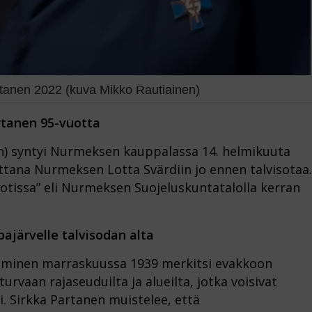
tanen 2022 (kuva Mikko Rautiainen)
rtanen 95-vuotta
en) syntyi Nurmeksen kauppalassa 14. helmikuuta
ottana Nurmeksen Lotta Svärdiin jo ennen talvisotaa.
”Motissa” eli Nurmeksen Suojeluskuntatalolla kerran
järvelle talvisodan alta
aminen marraskuussa 1939 merkitsi evakkoon
 turvaan rajaseuduilta ja alueilta, jotka voisivat
. Sirkka Partanen muistelee, että