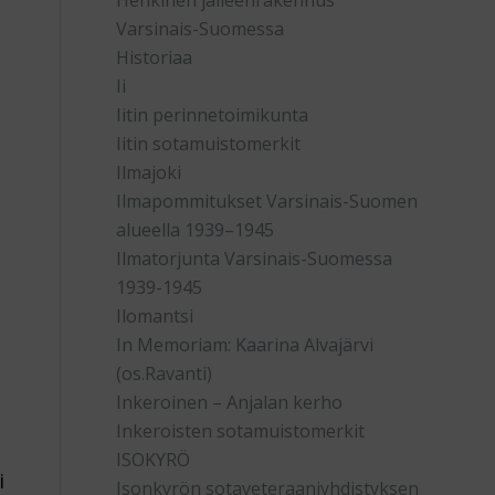
Henkinen jälleenrakennus
Varsinais-Suomessa
Historiaa
Ii
Iitin perinnetoimikunta
Iitin sotamuistomerkit
Ilmajoki
Ilmapommitukset Varsinais-Suomen
alueella 1939–1945
Ilmatorjunta Varsinais-Suomessa
1939-1945
Ilomantsi
In Memoriam: Kaarina Alvajärvi
(os.Ravanti)
Inkeroinen – Anjalan kerho
Inkeroisten sotamuistomerkit
ISOKYRÖ
i
Isonkyrön sotaveteraaniyhdistyksen