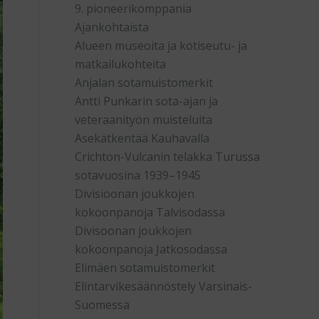
9. pioneerikomppania
Ajankohtaista
Alueen museoita ja kotiseutu- ja
matkailukohteita
Anjalan sotamuistomerkit
Antti Punkarin sota-ajan ja
veteraanityön muisteluita
Asekätkentää Kauhavalla
Crichton-Vulcanin telakka Turussa
sotavuosina 1939–1945
Divisioonan joukkojen
kokoonpanoja Talvisodassa
Divisoonan joukkojen
kokoonpanoja Jatkosodassa
Elimäen sotamuistomerkit
Elintarvikesäännöstely Varsinais-
Suomessa