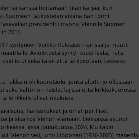
eljensä kanssa hoitamaan tilan karjaa, kun
ski-Suomeen. Jatkosodan aikana hän toimi
 Tasavallan presidentti myönsi Vienolle Suomen
lin 2015.
1917 syntyneen Veikko Hukkasen kanssa ja muutti
maatilalle. Avioliitosta syntyi kuusi lasta, neljä
 osallistui sekä talvi- että jatkosotaan. Leskeksi
 rakkain oli kuorolaulu, jonka aloitti jo ollessaan
i sekä Valtimon naislaulajissa että kirkkokuorossa
ja lenkkeily olivat mieluisia.
raisuus, harrastukset ja omat perilliset
loa ja sisältöä Vienon elämään. Lieksassa asunut
orkeassa iässä joulukuussa 2024. Muitakin
 oli. Vienon veli, Juho Lipponen (1916-2023) menehty