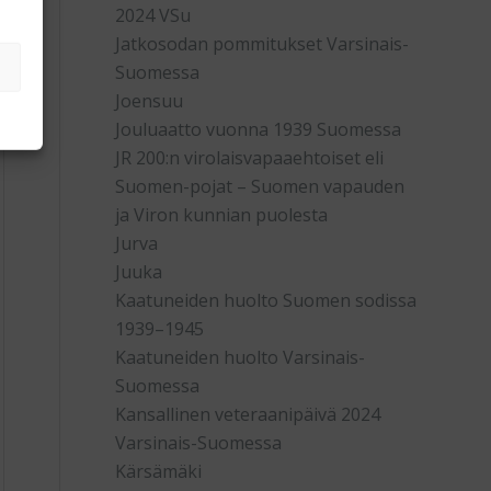
2024 VSu
Jatkosodan pommitukset Varsinais-
Suomessa
Joensuu
Jouluaatto vuonna 1939 Suomessa
JR 200:n virolaisvapaaehtoiset eli
Suomen-pojat – Suomen vapauden
ja Viron kunnian puolesta
Jurva
Juuka
Kaatuneiden huolto Suomen sodissa
1939–1945
Kaatuneiden huolto Varsinais-
Suomessa
Kansallinen veteraanipäivä 2024
Varsinais-Suomessa
Kärsämäki