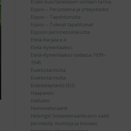
Erään kuortanelaisen sotilaan tarina
Espoo – Perustietoa ja yhteystiedot
Espoo – Tapahtunutta
Espoo – Tulevat tapahtumat
Espoon perinnetoimikunta
Etelä-Karjala e-k
Etelä-Kymenlaakso
Etelä-Kymenlaakso sodassa 1939–
1945
Evakkotarinoita
Evakkotarinoita
Evästekäytäntö (EU)
Haapavesi
Hailuoto
Heimoveteraanit
Helsingin Sotaveteraanikuoro vaalii
perinteitä, muistoja ja toisiaan