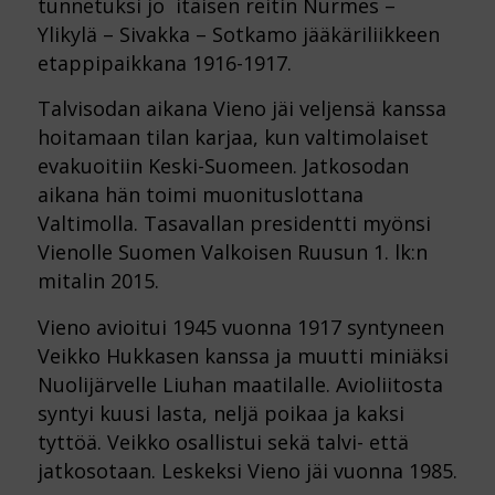
tunnetuksi jo itäisen reitin Nurmes –
Ylikylä – Sivakka – Sotkamo jääkäriliikkeen
etappipaikkana 1916-1917.
Talvisodan aikana Vieno jäi veljensä kanssa
hoitamaan tilan karjaa, kun valtimolaiset
evakuoitiin Keski-Suomeen. Jatkosodan
aikana hän toimi muonituslottana
Valtimolla. Tasavallan presidentti myönsi
Vienolle Suomen Valkoisen Ruusun 1. lk:n
mitalin 2015.
Vieno avioitui 1945 vuonna 1917 syntyneen
Veikko Hukkasen kanssa ja muutti miniäksi
Nuolijärvelle Liuhan maatilalle. Avioliitosta
syntyi kuusi lasta, neljä poikaa ja kaksi
tyttöä. Veikko osallistui sekä talvi- että
jatkosotaan. Leskeksi Vieno jäi vuonna 1985.