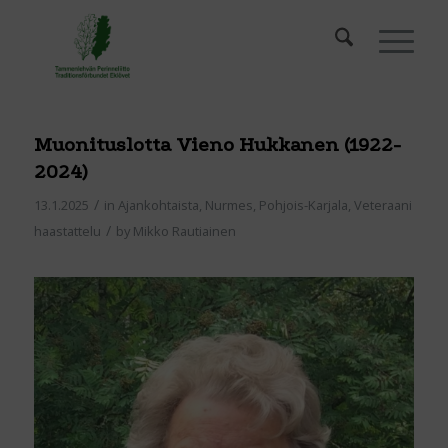
Muonituslotta Vieno Hukkanen (1922-
2024)
/
13.1.2025
in
Ajankohtaista
,
Nurmes
,
Pohjois-Karjala
,
Veteraani
/
haastattelu
by
Mikko Rautiainen