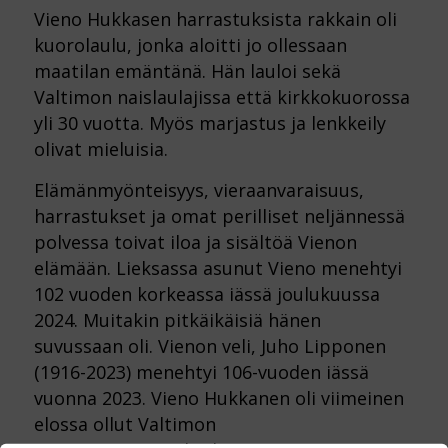
Vieno Hukkasen harrastuksista rakkain oli
kuorolaulu, jonka aloitti jo ollessaan
maatilan emäntänä. Hän lauloi sekä
Valtimon naislaulajissa että kirkkokuorossa
yli 30 vuotta. Myös marjastus ja lenkkeily
olivat mieluisia.
Elämänmyönteisyys, vieraanvaraisuus,
harrastukset ja omat perilliset neljännessä
polvessa toivat iloa ja sisältöä Vienon
elämään. Lieksassa asunut Vieno menehtyi
102 vuoden korkeassa iässä joulukuussa
2024. Muitakin pitkäikäisiä hänen
suvussaan oli. Vienon veli, Juho Lipponen
(1916-2023) menehtyi 106-vuoden iässä
vuonna 2023. Vieno Hukkanen oli viimeinen
elossa ollut Valtimon