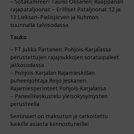
– Sotakamreeri Tauno Oksanen: Raappanan
rajapataljoonat – Erilliset Pataljoonat 12 ja
13 Lieksan–Pielisjärven ja Kuhmon
suunnalla talvisodassa
Tauko
– FT Jukka Partanen: Pohjois-Karjalassa
perustettujen rajajoukkojen sotataipaleet
jatkosodassa
– Pohjois-Karjalan Rajamieskillan
puheenjohtaja Reijo Jeskanen:
Rajamiesperinteet Pohjois-Karjalassa
– Paneelikeskustelu yleisökysymysten
perusteella.
Seminaari on maksuton ja tarkoitettu
kaikille asiasta kiinnostuneille!