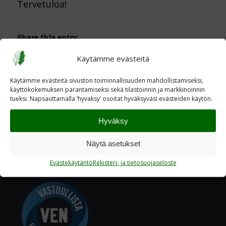
Tervetuloa!
Share this entry
Käytämme evästeitä
Käytämme evästeitä sivuston toiminnallisuuden mahdollistamiseksi,
käyttökokemuksen parantamiseksi sekä tilastoinnin ja markkinoinnin
tueksi. Napsauttamalla ’hyvaksy’ osoitat hyväksyväsi evästeiden käytön.
Hyväksy
Näytä asetukset
Evästekäytäntö
Rekisteri- ja tietosuojaseloste