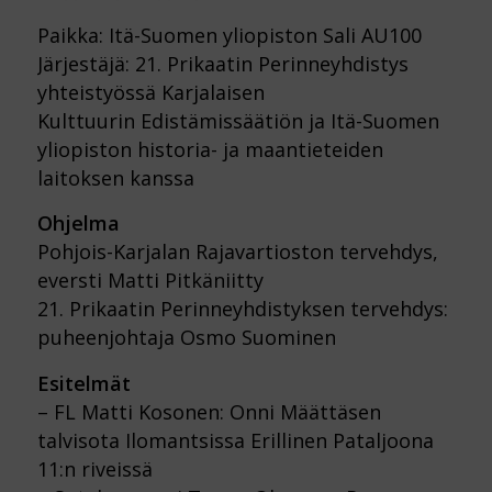
Paikka: Itä-Suomen yliopiston Sali AU100
Järjestäjä: 21. Prikaatin Perinneyhdistys
yhteistyössä Karjalaisen
Kulttuurin Edistämissäätiön ja Itä-Suomen
yliopiston historia- ja maantieteiden
laitoksen kanssa
Ohjelma
Pohjois-Karjalan Rajavartioston tervehdys,
eversti Matti Pitkäniitty
21. Prikaatin Perinneyhdistyksen tervehdys:
puheenjohtaja Osmo Suominen
Esitelmät
– FL Matti Kosonen: Onni Määttäsen
talvisota Ilomantsissa Erillinen Pataljoona
11:n riveissä