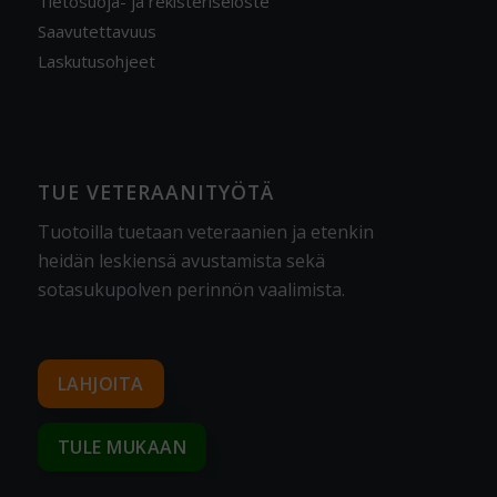
Tietosuoja- ja rekisteriseloste
Saavutettavuus
Laskutusohjeet
TUE VETERAANITYÖTÄ
Tuotoilla tuetaan veteraanien ja etenkin
heidän leskiensä avustamista sekä
sotasukupolven perinnön vaalimista
.
LAHJOITA
TULE MUKAAN