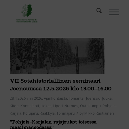
VII Sotahistoriallinen seminaari
Joensuussa 12.5.2026 klo 13.00–16.00
/
28.4.2026
in
2026
,
Ajankohtaista
,
Ilomantsi
,
Joensuu
,
Juuka
,
Kitee
,
Kontiolahti
,
Lieksa
,
Liperi
,
Nurmes
,
Outokumpu
,
Pohjois-
/
Karjala
,
Polvijärvi
,
Rääkkylä
,
Tohmajärvi
by
Mikko Rautiainen
”Pohjois-Karjalan rajajoukot toisessa
maailmansodassa”