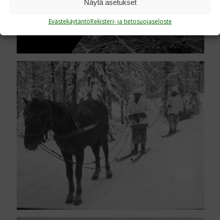
Näytä asetukset
Evästekäytäntö
Rekisteri- ja tietosuojaseloste