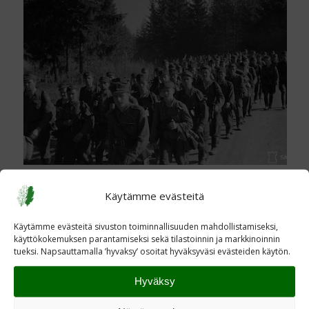
Käytämme evästeitä
Käytämme evästeitä sivuston toiminnallisuuden mahdollistamiseksi,
käyttökokemuksen parantamiseksi sekä tilastoinnin ja markkinoinnin
tueksi. Napsauttamalla ’hyvaksy’ osoitat hyväksyväsi evästeiden käytön.
Hyväksy