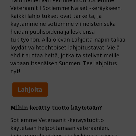
Tammenlehvän Perinneliiton Sotiemme
Veteraanit I Sotiemme Naiset -keräykseen.
Kaikki lahjoitukset ovat tärkeitä, ja
käytämme ne sotiemme viimeisten sekä
heidän puolisoidena ja leskiensä
tukityöhön. Alla olevan Lahjoita-napin takaa
löydät vaihtoehtoiset lahjoitustavat. Vielä
ehdit auttaa heitä, jotka taistelivat meille
vapaan itsenäisen Suomen. Tee lahjoitus
nyt!
Mihin kerätty tuotto käytetään?
Sotiemme Veteraanit -keräystuotto
käytetään helpottamaan veteraanien,
heidän puolisoidensa ja leskiensä arjessa