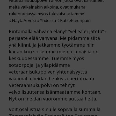
veteraanisukupolven arvot, jotka ovat kantaneet
meitä vaikeinakin aikoina, ovat mukana
rakentamassa myös tulevaisuuttamme.
#NäytäArvosi #Yhdessä #KatseEteenpäin
Rintamalla vahvana elänyt ”veljeä ei jätetä” -
periaate elää vahvana. Me pidämme siitä
yhä kiinni, ja jatkamme työtämme niin
kauan kun sotiemme miehiä ja naisia on
keskuudessamme. Tuemme myös
sotaorpoja, ja ylläpidämme
veteraanisukupolven yhtenäisyyttä
vaalimalla heidän henkistä perintöään.
Veteraanisukupolvi on tehnyt
velvollisuutensa isänmaatamme kohtaan.
Nyt on meidän vuoromme auttaa heitä.
Voit osallistua sinulle sopivalla summalla