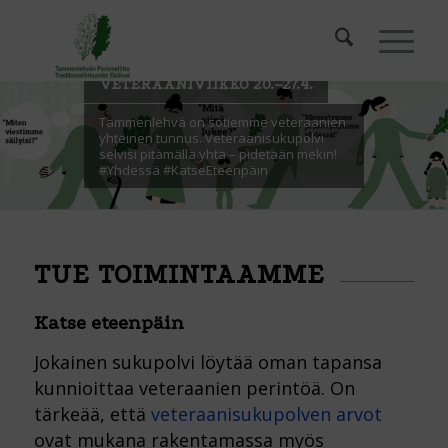
VETERAANIVIIKKO 20.–27.4.
Tammenlehvä on sotiemme veteraanien
yhteinen tunnus. Veteraanisukupolvi
selvisi pitämällä yhtä – pidetään mekin!
#Yhdessä #KatseEteenpäin
TUE TOIMINTAAMME
Katse eteenpäin
Jokainen sukupolvi löytää oman tapansa
kunnioittaa veteraanien perintöä. On
tärkeää, että
veteraanisukupolven arvot
ovat mukana rakentamassa myös