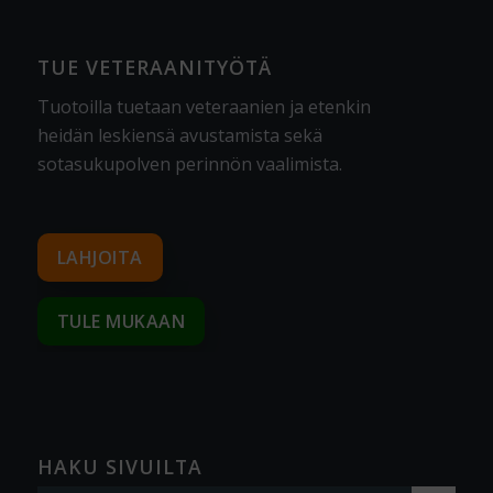
TUE VETERAANITYÖTÄ
Tuotoilla tuetaan veteraanien ja etenkin
heidän leskiensä avustamista sekä
sotasukupolven perinnön vaalimista
.
LAHJOITA
TULE MUKAAN
HAKU SIVUILTA