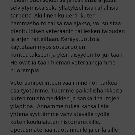
selviytymistä sekä yllätyksellisiä rahallisia
tarpeita. Äkillinen kuluerä, kuten
hammashoito tai sairaalajakso, voi suistaa
pienituloisen veteraanin tai lesken talouden
ja arjen raiteiltaan. Keräystuottoja
käytetään myös sotaorpojen
kuntoutukseen ja yksinäisyyden torjuntaan.
He ovat iältään hieman veteraanejamme
nuorempia.
Veteraaniperinteen vaaliminen on tärkeä
osa työtämme. Tuemme paikallishankkeita
kuten muistomerkkien ja sankarihautojen
ylläpitoa. Annamme tukea kansallista
yhtenäisyyttämme vahvistavalle työlle
kuten koululaisten historiaretkille,
opetusmateriaalituotannoille ja erilaisille