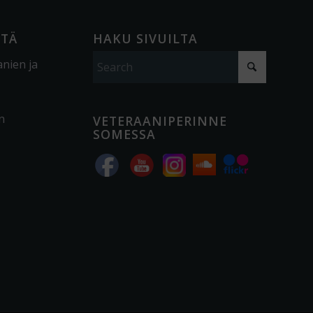
ÖTÄ
HAKU SIVUILTA
anien ja
n
VETERAANIPERINNE
SOMESSA