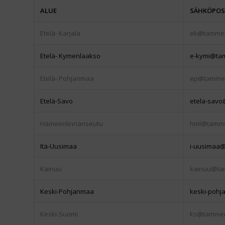
ALUE
SÄHKÖPOS
Etelä- Karjala
ek@tammen
Etelä- Kymenlaakso
e-kymi@tam
Etelä- Pohjanmaa
ep@tammen
Etelä-Savo
etela-savo
Hämeenlinnanseutu
hml@tamme
Itä-Uusimaa
i-uusimaa@
Kainuu
kainuu@ta
Keski-Pohjanmaa
keski-poh
Keski-Suomi
ks@tammen