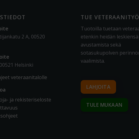
STIEDOT
TUE VETERAANITY
oite
Tuotoilla tuetaan vetera
tijankatu 2 A, 00520
etenkin heidän leskiensä
avustamista sekä
sotasukupolven perinnö
oite
vaalimista
.
 00521 Helsinki
jeet veteraanitalolle
LAHJOITA
toa
ja- ja rekisteriseloste
TULE MUKAAN
ttavuus
sohjeet