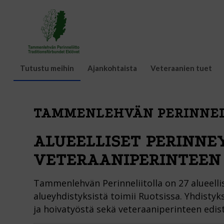
Tutustu meihin
Ajankohtaista
Veteraanien tuet
TAMMENLEHVÄN PERINNEL
ALUEELLISET PERINNE
VETERAANIPERINTEEN
Tammenlehvän Perinneliitolla on 27 alueelli
alueyhdistyksistä toimii Ruotsissa. Yhdistyk
ja hoivatyöstä sekä veteraaniperinteen edis