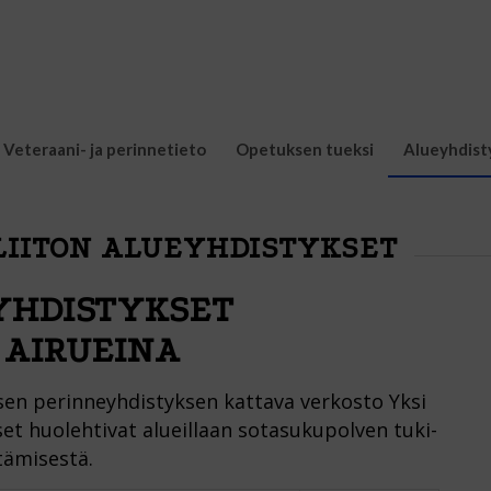
Veteraani- ja perinnetieto
Opetuksen tueksi
Alueyhdist
IITON ALUEYHDISTYKSET
YHDISTYKSET
 AIRUEINA
sen perinneyhdistyksen kattava verkosto Yksi
set huolehtivat alueillaan sotasukupolven tuki-
tämisestä.