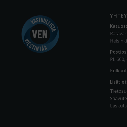
YHTEY
Katuos
Ratavar
Helsinki
Postios
PL 600,
Kulkuoh
Lisätie
Tietosuo
Saavute
Laskutu