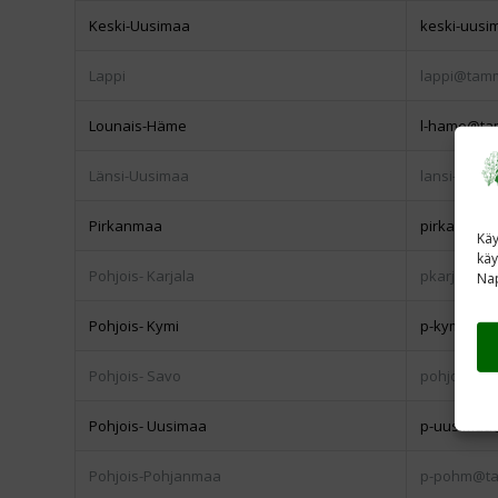
Keski-Uusimaa
keski-uusi
Lappi
lappi@tamm
Lounais-Häme
l-hame@ta
Länsi-Uusimaa
lansi-uusi
Pirkanmaa
pirkanmaa
Käy
käy
Pohjois- Karjala
pkarjala@t
Nap
Pohjois- Kymi
p-kymi@tam
Pohjois- Savo
pohjois-sa
Pohjois- Uusimaa
p-uusimaa
Pohjois-Pohjanmaa
p-pohm@ta