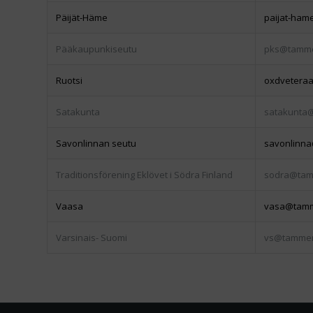
Päijät-Häme
paijat-ham
Pääkaupunkiseutu
pks@tamme
Ruotsi
oxdveteraa
Satakunta
satakunta
Savonlinnan seutu
savonlinna
Traditionsförening Eklövet i Södra Finland
sodra@tam
Vaasa
vasa@tamm
Varsinais- Suomi
vs@tammen