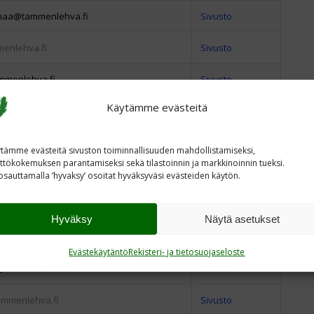
maa@tammenlehva.fi
Sivusto
enlehva.fi
Sivusto
mmenlehva.fi
Sivusto
Käytämme evästeitä
maa@tammenlehva.fi
Sivusto
@tammenlehva.fi
Sivusto
tämme evästeitä sivuston toiminnallisuuden mahdollistamiseksi,
ttökokemuksen parantamiseksi sekä tilastoinnin ja markkinoinnin tueksi.
ammenlehva.fi
Sivusto
sauttamalla ’hyvaksy’ osoitat hyväksyväsi evästeiden käytön.
menlehva.fi
Sivusto
Hyväksy
Näytä asetukset
vo@tammenlehva.fi
Sivusto
Evästekäytäntö
Rekisteri- ja tietosuojaseloste
@tammenlehva.fi
Sivusto
mmenlehva.fi
Sivusto