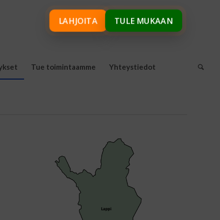
LAHJOITA
TULE MUKAAN
ykset
Tue toimintaamme
Yhteystiedot