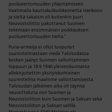
puolueettomuuden ylläpitämiseen.
Vaatimalla kauttakulkuliikennettä Hankoon
ja sieltä takaisin oli kuitenkin juuri
Neuvostoliitto pakottanut Suomen
tekemään ensimmäisen poikkeuksen
puolueettomuuden tieltä.”
Puna-armeija ei ollut luopunut
suunnitelmastaan viedä Talvisodassa
kesken jäänyt Suomen valloittaminen
loppuun ja 18.9.1940 yleisesikunnassa
allekirjoitettiin yksityiskohtainen
suunnitelma maamme valloittamisesta.
Talvisodan jälkeinen aika oli täynnä
neuvotteluita niin Suomen ja
Neuvostoliiton kuin Suomen ja Saksan sekä
Neuvostoliiton ja Saksan välillä.
Marraskuussa 1940 Molotov oli