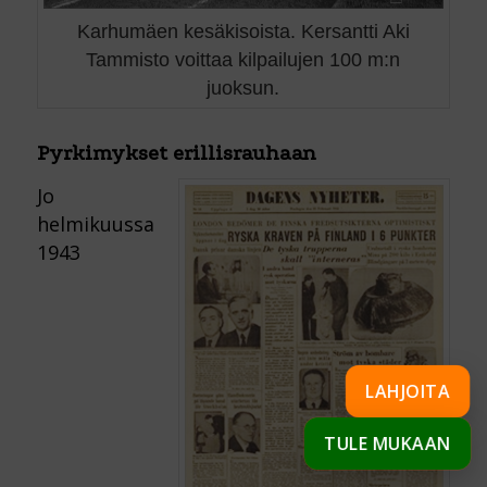
Karhumäen kesäkisoista. Kersantti Aki
Tammisto voittaa kilpailujen 100 m:n
juoksun.
Pyrkimykset erillisrauhaan
Jo
helmikuussa
1943
LAHJOITA
TULE MUKAAN