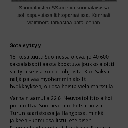
Suomalaisten SS-miehiä suomalaisissa
sotilaspuvuissa lähtöparaatissa. Kenraali
Malmberg tarkastaa pataljoonan.
Sota syttyy
18. kesäkuuta Suomessa oleva, jo 40 600
saksalaissotilaasta koostuva joukko aloitti
siirtymisensä kohti pohjoista. Kun Saksa
neljä päivää myöhemmin aloitti
hyökkäyksen, oli osa heistä vielä marssilla.
Varhain aamulla 22.6. Neuvostoliitto alkoi
pommittaa Suomea mm. Petsamossa,
Turun saaristossa ja Hangossa, minkä
jälkeen Suomi osallistui eteläisen
Suomenlahden miinoittamiseen. Samana