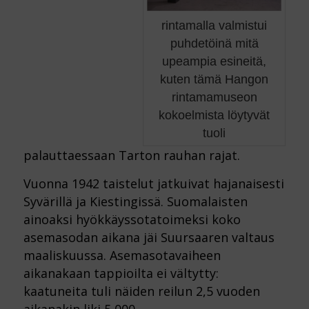
rintamalla valmistui
puhdetöinä mitä
upeampia esineitä,
kuten tämä Hangon
rintamamuseon
kokoelmista löytyvät
tuoli
palauttaessaan Tarton rauhan rajat.
Vuonna 1942 taistelut jatkuivat hajanaisesti
Syvärillä ja Kiestingissä. Suomalaisten
ainoaksi hyökkäyssotatoimeksi koko
asemasodan aikana jäi Suursaaren valtaus
maaliskuussa. Asemasotavaiheen
aikanakaan tappioilta ei vältytty:
kaatuneita tuli näiden reilun 2,5 vuoden