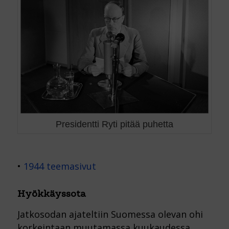
Presidentti Ryti pitää puhetta
•
1944 teemasivut
Hyökkäyssota
Jatkosodan ajateltiin Suomessa olevan ohi
korkeintaan muutamassa kuukaudessa,