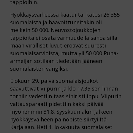
tappioihin.
Hyökkäysvaiheessa kaatui tai katosi 26 355
suomalaista ja haavoittuneitakin oli
melkein 50 000. Neuvostojoukkojen
tappioita ei osata varmuudella sanoa sillä
maan viralliset luvut eroavat suuresti
suomalaisarvioista, mutta yli 50 000 Puna-
armeijan sotilaan tiedetään jääneen
suomalaisten vangiksi.
Elokuun 29. päivä suomalaisjoukot
saavuttivat Viipurin ja klo 17.35 sen linnan
torniin vedettiin taas siniristilippu. Viipurin
valtausparaati pidettiin kaksi päivää
myöhemmin 31.8. Syyskuun alun jälkeen
hyökkäysvaiheen painopiste siirtyi Itä-
Karjalaan. Heti 1. lokakuuta suomalaiset