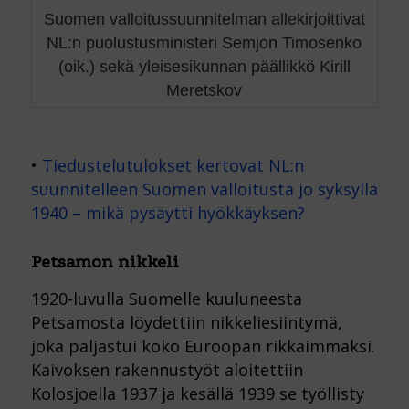
Suomen valloitussuunnitelman allekirjoittivat
NL:n puolustusministeri Semjon Timosenko
(oik.) sekä yleisesikunnan päällikkö Kirill
Meretskov
•
Tiedustelutulokset kertovat NL:n
suunnitelleen Suomen valloitusta jo syksyllä
1940 – mikä pysäytti hyökkäyksen?
Petsamon nikkeli
1920-luvulla Suomelle kuuluneesta
Petsamosta löydettiin nikkeliesiintymä,
joka paljastui koko Euroopan rikkaimmaksi.
Kaivoksen rakennustyöt aloitettiin
Kolosjoella 1937 ja kesällä 1939 se työllisty