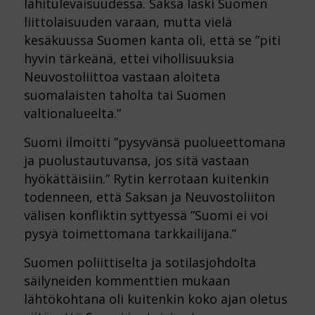
lähitulevaisuudessa. Saksa laski Suomen
liittolaisuuden varaan, mutta vielä
kesäkuussa Suomen kanta oli, että se ”piti
hyvin tärkeänä, ettei vihollisuuksia
Neuvostoliittoa vastaan aloiteta
suomalaisten taholta tai Suomen
valtionalueelta.”
Suomi ilmoitti ”pysyvänsä puolueettomana
ja puolustautuvansa, jos sitä vastaan
hyökättäisiin.” Rytin kerrotaan kuitenkin
todenneen, että Saksan ja Neuvostoliiton
välisen konfliktin syttyessä ”Suomi ei voi
pysyä toimettomana tarkkailijana.”
Suomen poliittiselta ja sotilasjohdolta
säilyneiden kommenttien mukaan
lähtökohtana oli kuitenkin koko ajan oletus