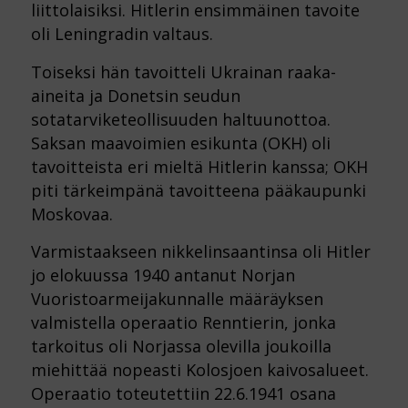
liittolaisiksi. Hitlerin ensimmäinen tavoite
oli Leningradin valtaus.
Toiseksi hän tavoitteli Ukrainan raaka-
aineita ja Donetsin seudun
sotatarviketeollisuuden haltuunottoa.
Saksan maavoimien esikunta (OKH) oli
tavoitteista eri mieltä Hitlerin kanssa; OKH
piti tärkeimpänä tavoitteena pääkaupunki
Moskovaa.
Varmistaakseen nikkelinsaantinsa oli Hitler
jo elokuussa 1940 antanut Norjan
Vuoristoarmeijakunnalle määräyksen
valmistella operaatio Renntierin, jonka
tarkoitus oli Norjassa olevilla joukoilla
miehittää nopeasti Kolosjoen kaivosalueet.
Operaatio toteutettiin 22.6.1941 osana