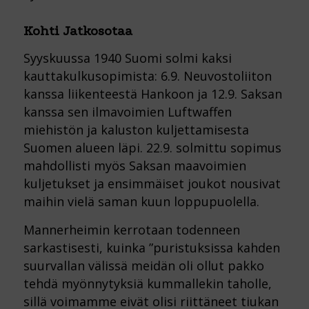
Kohti Jatkosotaa
Syyskuussa 1940 Suomi solmi kaksi
kauttakulkusopimista: 6.9. Neuvostoliiton
kanssa liikenteestä Hankoon ja 12.9. Saksan
kanssa sen ilmavoimien Luftwaffen
miehistön ja kaluston kuljettamisesta
Suomen alueen läpi. 22.9. solmittu sopimus
mahdollisti myös Saksan maavoimien
kuljetukset ja ensimmäiset joukot nousivat
maihin vielä saman kuun loppupuolella.
Mannerheimin kerrotaan todenneen
sarkastisesti, kuinka ”puristuksissa kahden
suurvallan välissä meidän oli ollut pakko
tehdä myönnytyksiä kummallekin taholle,
sillä voimamme eivät olisi riittäneet tiukan