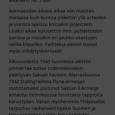
aikanakin liki 5 000.
Asemasodan aikana aikaa niin miesten
mielialaa kuin kuntoa pidettiin yllä urheillen
ja useissa lajeissa kisojakin järjestäen.
Lisäksi aikaa kulutettiin mm. puhdetöiden
parissa ja niissäkin eri joukko-osastojen
välillä kilpaillen. Vaihtelua päiviin tuovat
myös viihdytyskiertueet
Alkuvuodesta 1943 Suomessa alettiin
ymmärtää sodan todennäköisesti
päättyvän Saksan häviöön. Marraskuussa
1942 Stalingradissa Puna-armeijan
motittamaksi joutunut Saksan 6.Armeija
antautui helmikuussa hirvittäviä tappioita
kärsittyään. Vähän myöhemmin Yhdysvallat
tarjoutuu rauhanvälittäjäksi Suomen ja
Neuvostoliiton välille. Neuvostoliitto