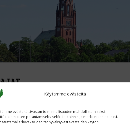
AJAT
Käytämme evästeitä
uun lisättiin kaksi nimeä jälkeenpäin. Kurumaa Niilo
tämme evästeitä sivuston toiminnallisuuden mahdollistamiseksi,
ttökokemuksen parantamiseksi sekä tilastoinnin ja markkinoinnin tueksi.
sauttamalla ’hyvaksy’ osoitat hyväksyväsi evästeiden käytön.