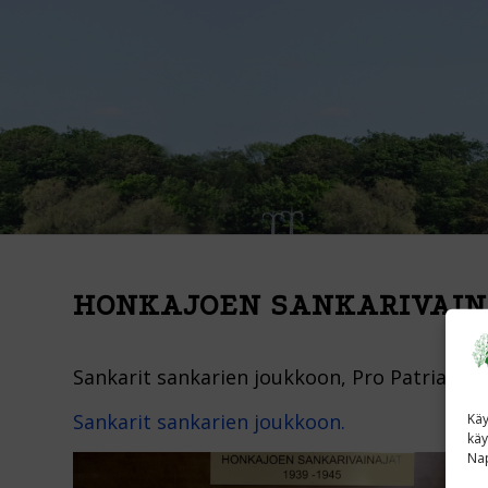
HONKAJOEN SANKARIVAIN
Sankarit sankarien joukkoon, Pro Patria taul
Sankarit sankarien joukkoon.
Käy
käy
Nap