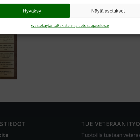
Hyväksy
Näytä asetukset
Evästekäytäntö
Rekisteri- ja tietosuojaseloste
STIEDOT
TUE VETERAANITY
oite
Tuotoilla tuetaan vetera