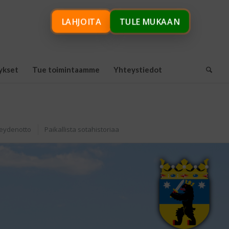
LAHJOITA
TULE MUKAAN
ykset
Tue toimintaamme
Yhteystiedot
eydenotto
Paikallista sotahistoriaa