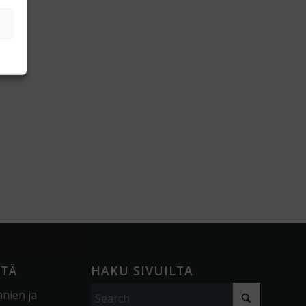
ÖTÄ
HAKU SIVUILTA
anien ja