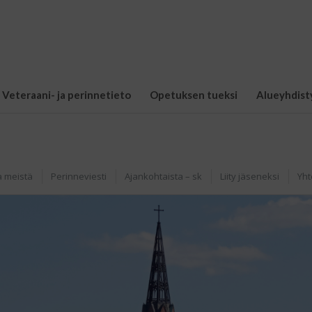
Veteraani- ja perinnetieto
Opetuksen tueksi
Alueyhdist
a meistä
Perinneviesti
Ajankohtaista – sk
Liity jäseneksi
Yht