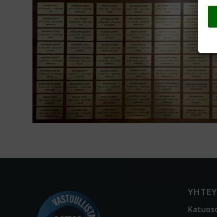
YHTEY
Katuos