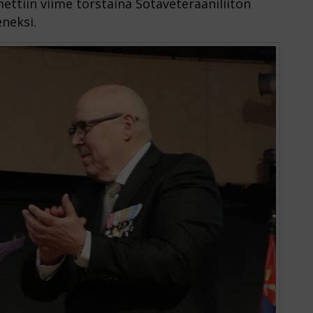
tiin viime torstaina Sotaveteraaniliiton
eneksi.