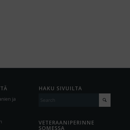
ÖTÄ
HAKU SIVUILTA
anien ja
n
VETERAANIPERINNE
SOMESSA