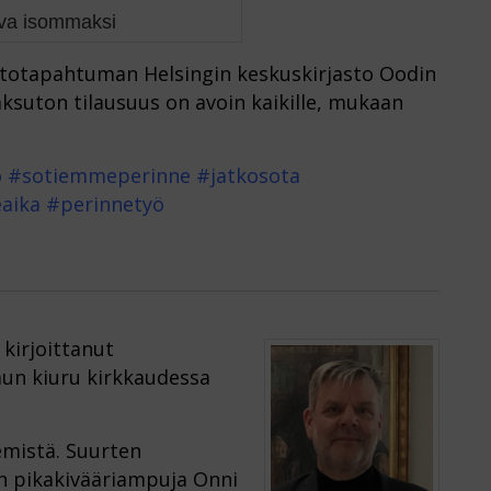
uva isommaksi
istotapahtuman Helsingin keskuskirjasto Oodin
Maksuton tilausuus on avoin kaikille, mukaan
o #sotiemmeperinne #jatkosota
aika #perinnetyö
 kirjoittanut
mun kiuru kirkkaudessa
emistä. Suurten
:n pikakivääriampuja Onni