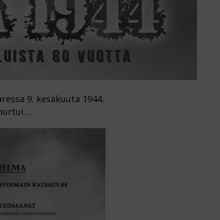
aressa 9. kesäkuuta 1944.
murtui…