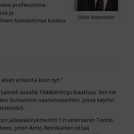
ikana professorina
ssa ja
Ohto Manninen
linen tuotantonsa kuuluu
ivan erilaista kuin nyt.”
taisteli kesällä 1944Venttiprikaatissa. Sen tie
täen Ilomantsin vaaramaisemiin, jossa käytiin
taistelut.
tun Jalkaväkirykmentti 1:n veteraanin Tenho
teen, joten Aimo Reinikainen ottaa