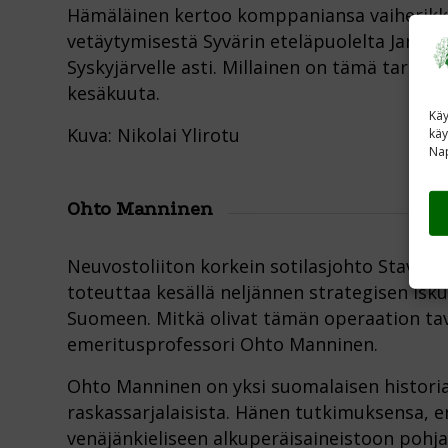
Hämäläinen kertoo komppaniansa vaiherikka
vetäytymisestä Syvärin eteläpuolelta Jande
Syskyjärvelle asti. Millainen on tämä tarina?
kesäkuuta.
Käy
Kuva: Nikolai Ylirotu
käy
Nap
Ohto Manninen
Neuvostoliiton korkein sotilasjohto Stavka p
toteuttaa kesällä neljännen strategisen is
Suomeen. Mitkä olivat tämän operaation tav
emeritusprofessori Ohto Manninen.
Ohto Manninen on yksi suomalaisen historia
raskassarjalaisista. Hänen tutkimuksensa, 
venäjänkieliseen alkuperäisaineistoon pohja