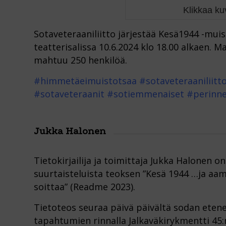
Klikkaa k
Sotaveteraaniliitto järjestää Kesä1944 -mu
teatterisalissa 10.6.2024 klo 18.00 alkaen. 
mahtuu 250 henkilöä.
#himmetäeimuistotsaa #sotaveteraaniliitt
#sotaveteraanit #sotiemmenaiset #perinne
Jukka Halonen
Tietokirjailija ja toimittaja Jukka Halonen on
suurtaisteluista teoksen ”Kesä 1944 …ja aa
soittaa” (Readme 2023).
Tietoteos seuraa päivä päivältä sodan eten
tapahtumien rinnalla Jalkaväkirykmentti 45