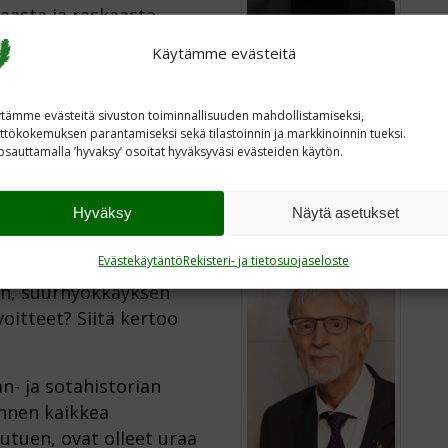
asta ja raskaasta
bajoelta aina U-asemaan
Käytämme evästeitä
 Se kuullaan Oodissa 10.
Jukka Halonen
tämme evästeitä sivuston toiminnallisuuden mahdollistamiseksi,
ttökokemuksen parantamiseksi sekä tilastoinnin ja markkinoinnin tueksi.
sauttamalla ’hyvaksy’ osoitat hyväksyväsi evästeiden käytön.
Hyväksy
Näytä asetukset
Evästekäytäntö
Rekisteri- ja tietosuojaseloste
äätti keväällä 1944
kun, suurhyökkäyksen
oitteet? Siitä kertoo
n- ja sotahistorian
ennen kaikkea
utuen, ovat olleet uraa