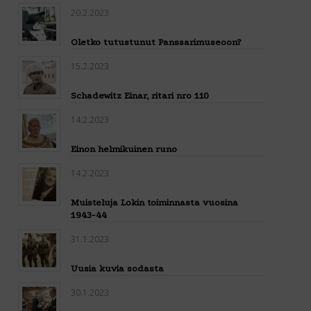
20.2.2023
Oletko tutustunut Panssarimuseoon?
15.2.2023
Schadewitz Einar, ritari nro 110
14.2.2023
Einon helmikuinen runo
14.2.2023
Muisteluja Lokin toiminnasta vuosina
1943-44
31.1.2023
Uusia kuvia sodasta
30.1.2023