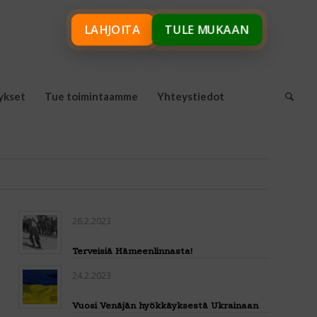
LAHJOITA
TULE MUKAAN
ykset
Tue toimintaamme
Yhteystiedot
26.2.2023
Terveisiä Hämeenlinnasta!
24.2.2023
Vuosi Venäjän hyökkäyksestä Ukrainaan