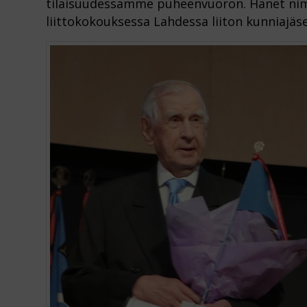
tilaisuudessamme puheenvuoron. Hänet nimet
liittokokouksessa Lahdessa liiton kunniajäs