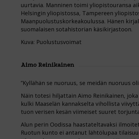
uurtavia. Manninen toimi yliopistouransa a
Helsingin yliopistossa, Tampereen yliopisto
Maanpuolustuskorkeakoulussa. Hänen kirjal
suomalaisen sotahistorian käsikirjastoon.
Kuva: Puolustusvoimat
Aimo Reinikainen
”Kyllähän se nuoruus, se meidän nuoruus oli a
Näin totesi hiljattain Aimo Reinikainen, joka 
kulki Maaselän kannakselta vihollista viivyt
tuon verisen kesän viimeiset suuret torjunta
Alun perin Oodissa haastateltavaksi ilmoite
Ruotun kunto ei antanut lähtölupaa tilaisuu