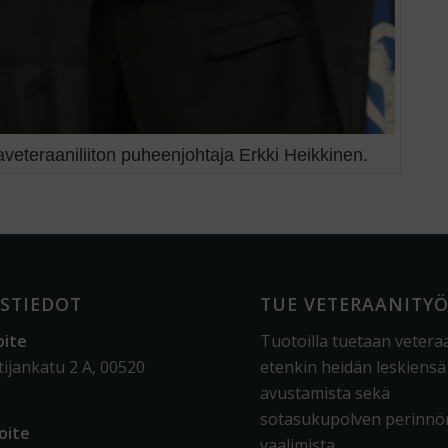
aveteraaniliiton puheenjohtaja Erkki Heikkinen.
STIEDOT
TUE VETERAANITY
oite
Tuotoilla tuetaan vetera
tijankatu 2 A, 00520
etenkin heidän leskiensä
avustamista sekä
sotasukupolven perinnö
oite
vaalimista
.