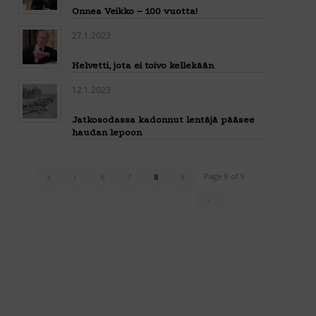
Onnea Veikko – 100 vuotta!
27.1.2023
Helvetti, jota ei toivo kellekään
12.1.2023
Jatkosodassa kadonnut lentäjä pääsee
haudan lepoon
Page 8 of 9
«
‹
6
7
8
9
›