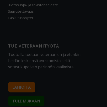
Tietosuoja- ja rekisteriseloste
Saavutettavuus
Laskutusohjeet
TUE VETERAANITYÖTÄ
Tuotoilla tuetaan veteraanien ja etenkin
heidän leskiensä avustamista sekä
sotasukupolven perinnön vaalimista
.
LAHJOITA
TULE MUKAAN