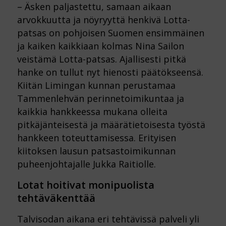
– Äsken paljastettu, samaan aikaan
arvokkuutta ja nöyryyttä henkivä Lotta-
patsas on pohjoisen Suomen ensimmäinen
ja kaiken kaikkiaan kolmas Nina Sailon
veistämä Lotta-patsas. Ajallisesti pitkä
hanke on tullut nyt hienosti päätökseensä.
Kiitän Limingan kunnan perustamaa
Tammenlehvän perinnetoimikuntaa ja
kaikkia hankkeessa mukana olleita
pitkäjänteisestä ja määrätietoisesta työstä
hankkeen toteuttamisessa. Erityisen
kiitoksen lausun patsastoimikunnan
puheenjohtajalle Jukka Raitiolle.
Lotat hoitivat monipuolista
tehtäväkenttää
Talvisodan aikana eri tehtävissä palveli yli