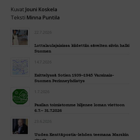
Kuvat
Jouni Koskela
Teksti
Minna Puntila
22.7.2026
Lottalaulajaisissa kiidettiin sävelten siivin halki
Suomen
14.7.2026
Esittelyssä Sotien 1939–1945 Varsinais-
Suomen Perinneyhdistys
1.7.2026
Pasilan toimistomme hiljenee loman viettoon
6.7.– 31.7.2026
23.6.2026
Uuden Kenttäpostia-lehden teemana Marskin