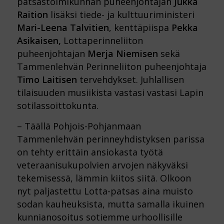
patsastoimikunnan puheenjohtajan
Jukka
Raition
lisäksi tiede- ja kulttuuriministeri
Mari-Leena Talvitien
, kenttäpiispa
Pekka
Asikaisen,
Lottaperinneliiton
puheenjohtajan
Merja Niemisen
sekä
Tammenlehvän Perinneliiton puheenjohtaja
Timo Laitisen
tervehdykset. Juhlallisen
tilaisuuden musiikista vastasi vastasi Lapin
sotilassoittokunta.
– Täällä Pohjois-Pohjanmaan
Tammenlehvän perinneyhdistyksen parissa
on tehty erittäin ansiokasta työtä
veteraanisukupolvien arvojen näkyväksi
tekemisessä, lämmin kiitos siitä. Olkoon
nyt paljastettu Lotta-patsas aina muisto
sodan kauheuksista, mutta samalla ikuinen
kunnianosoitus sotiemme urhoollisille