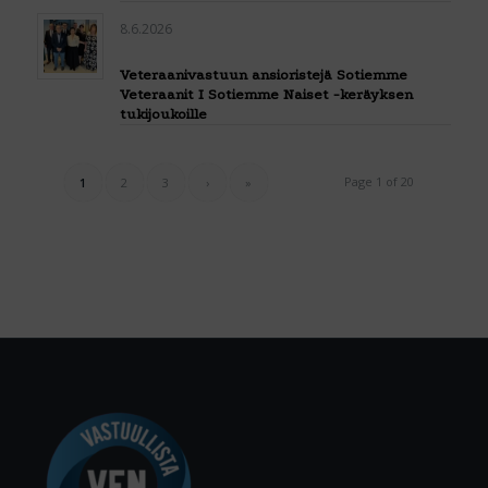
8.6.2026
Veteraanivastuun ansioristejä Sotiemme
Veteraanit I Sotiemme Naiset -keräyksen
tukijoukoille
Page 1 of 20
1
2
3
›
»