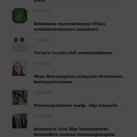
ritarit
22.6.2026
Kehitämme raportointiamme STEA:n
arviointivaatimusten mukaisesti
17.6.2026
Tutustu vuoden 2025 avainlukuihimme
17.6.2026
Piispa Mari Leppäsen juhlapuhe Satakunnan
kesätapahtumassa
16.6.2026
Veteraaniperinteen vaalija -kilpi Loimaalle
11.6.2026
Kommodori Juha Kilpi Tammenlehvän
Perinneliiton uudeksi toiminnanjohtajaksi