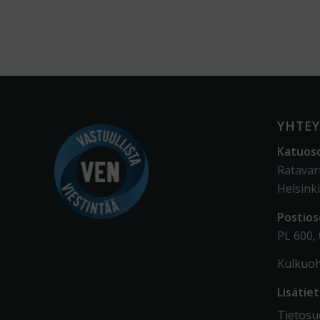
YHTEY
Katuos
Ratavar
Helsinki
Postios
PL 600,
Kulkuoh
Lisätie
Tietosuo