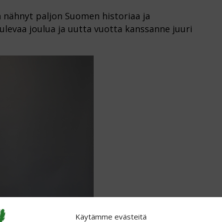
nähnyt paljon Suomen historiaa ja
tulevaa joulua ja uutta vuotta kanssanne juuri
Käytämme evästeitä