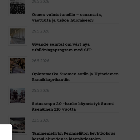
29.5.2026
Onnea valmistuneille – osaamista,
vastuuta ja uskoa huomiseen!
29.5.2026
Givande samtal om vårt nya
utbildningsprogram med SFP
26.5.2026
Opintomatka Suomen sotiin ja Upinniemen
Rannikkoprikaatiin
25.5.2026
Sotasampo 2.0 -hanke käynnistyi: Suomi
itsenäinen 110 vuotta
22.5.2026
Tammenlehvän Perinneliiton kevätkokous
keräsi alueiden ja jäsenjärjestöjen