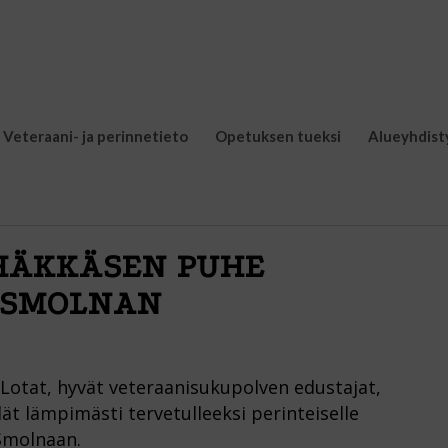
Veteraani- ja perinnetieto
Opetuksen tueksi
Alueyhdist
 HÄKKÄSEN PUHE
. SMOLNAN
Lotat, hyvät veteraanisukupolven edustajat,
idät lämpimästi tervetulleeksi perinteiselle
Smolnaan.