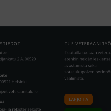
STIEDOT
TUE VETERAANITY
oite
Tuotoilla tuetaan vetera
tijankatu 2 A, 00520
etenkin heidän leskiensä
avustamista sekä
sotasukupolven perinnö
oite
vaalimista
.
 00521 Helsinki
jeet veteraanitalolle
LAHJOITA
toa
ja- ja rekisteriseloste