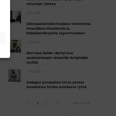
edustajat yhteen
21.5.2026
Informaatiovaikuttamisen tavoitteena
kansallisen identiteetin ja
kriisinkestävyyden rapauttaminen
17.5.2026
Hattulan kirkko täyttyi kun
sankarivainajat siunattiin kotipitäjän
multiin
13.5.2026
Limingan pronssinen Lotta-patsas
kunnioittaa lottien arvokasta työtä
Page 2 of 20
‹
1
2
3
4
›
»