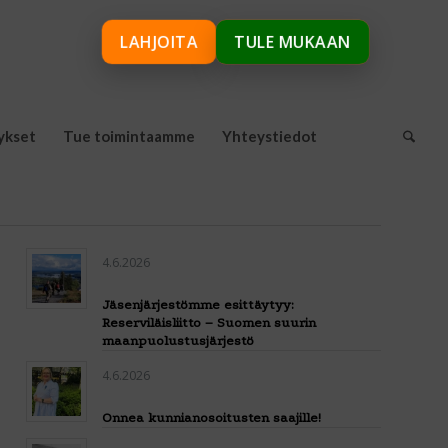
LAHJOITA
TULE MUKAAN
ykset
Tue toimintaamme
Yhteystiedot
4.6.2026
Jäsenjärjestömme esittäytyy:
Reserviläisliitto – Suomen suurin
maanpuolustusjärjestö
4.6.2026
Onnea kunnianosoitusten saajille!