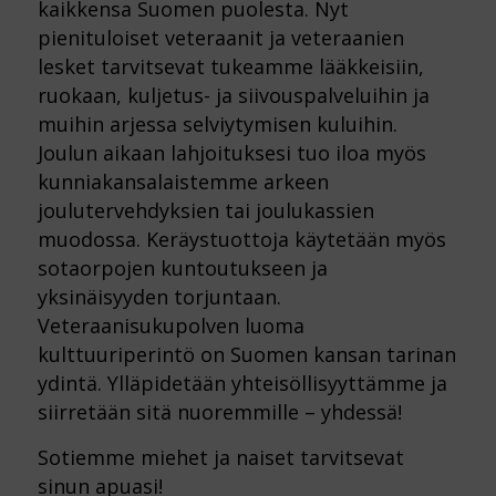
kaikkensa Suomen puolesta. Nyt
pienituloiset veteraanit ja veteraanien
lesket tarvitsevat tukeamme lääkkeisiin,
ruokaan, kuljetus- ja siivouspalveluihin ja
muihin arjessa selviytymisen kuluihin.
Joulun aikaan lahjoituksesi tuo iloa myös
kunniakansalaistemme arkeen
joulutervehdyksien tai joulukassien
muodossa. Keräystuottoja käytetään myös
sotaorpojen kuntoutukseen ja
yksinäisyyden torjuntaan.
Veteraanisukupolven luoma
kulttuuriperintö on Suomen kansan tarinan
ydintä. Ylläpidetään yhteisöllisyyttämme ja
siirretään sitä nuoremmille – yhdessä!
Sotiemme miehet ja naiset tarvitsevat
sinun apuasi!