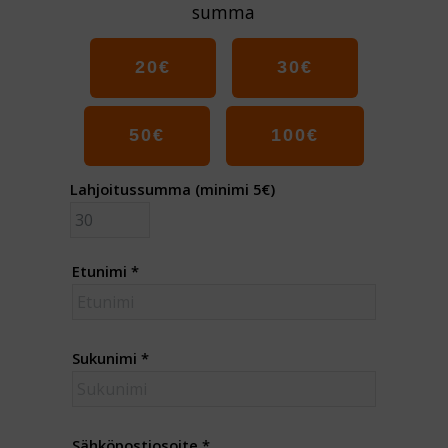
summa
20
€
30
€
50
€
100
€
Lahjoitussumma (minimi 5€)
Etunimi
*
Sukunimi
*
Sähköpostiosoite
*