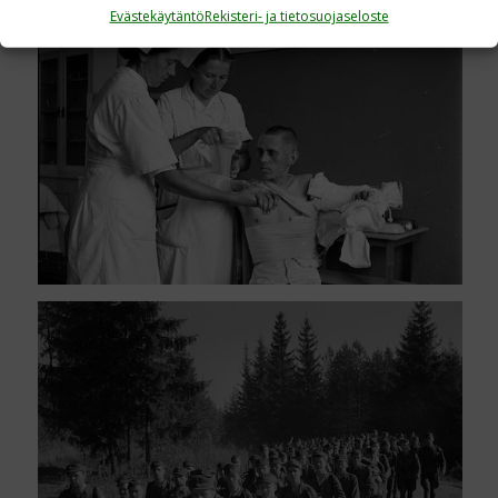
Evästekäytäntö
Rekisteri- ja tietosuojaseloste