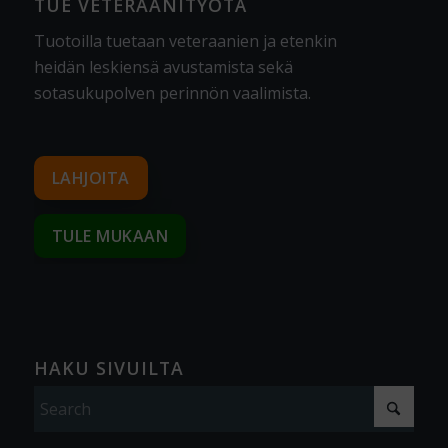
TUE VETERAANITYÖTÄ
Tuotoilla tuetaan veteraanien ja etenkin
heidän leskiensä avustamista sekä
sotasukupolven perinnön vaalimista
.
LAHJOITA
TULE MUKAAN
HAKU SIVUILTA