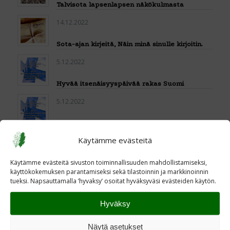
Talvisota lapsenlapsen näkökulmasta
14.12.2022
Sota-ajan kirjeitä, Näin minä sinulle kirjoitin.
5.12.2022
Hyvää itsenäisyyspäivää rakas Suomi
5.12.2022
Hyvää itsenäisyyspäivää rakas Suomi
Käytämme evästeitä
1.12.2022
Käytämme evästeitä sivuston toiminnallisuuden mahdollistamiseksi,
83-vuotta sitten Neuvostoliitto hyökkäsi
käyttökokemuksen parantamiseksi sekä tilastoinnin ja markkinoinnin
Suomeen
tueksi. Napsauttamalla ’hyvaksy’ osoitat hyväksyväsi evästeiden käytön.
29.11.2022
Hyväksy
83-vuotta sitten Neuvostoliitto hyökkäsi
Suomeen.
Näytä asetukset