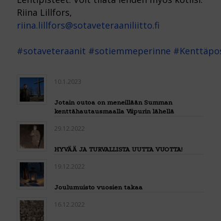
Riina Lillfors,
riina.lillfors@sotaveteraaniliitto.fi
#sotaveteraanit
#sotiemmeperinne
#Kenttäpos
10.1.2023
Jotain outoa on meneillään Summan
kenttähautausmaalla Viipurin lähellä
29.12.2022
HYVÄÄ JA TURVALLISTA UUTTA VUOTTA!
19.12.2022
Joulumuisto vuosien takaa
16.12.2022