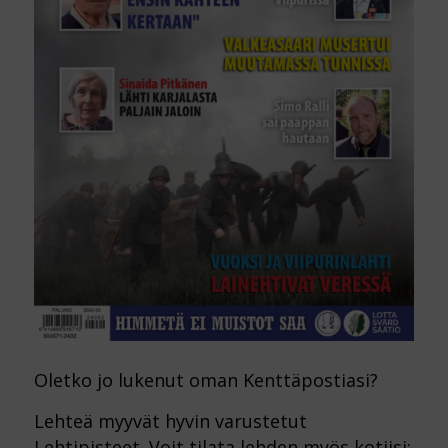
Oletko jo lukenut oman Kenttäpostiasi?
Lehteä myyvät hyvin varustetut
Lehtipisteet. Voit tilata lehden myös kotiisi: