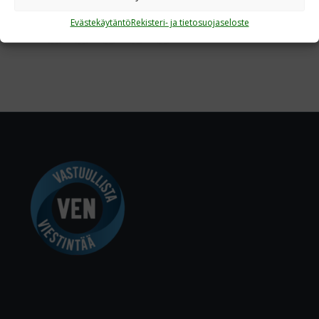
Evästekäytäntö
Rekisteri- ja tietosuojaseloste
Page 9 of 9
«
‹
7
8
9