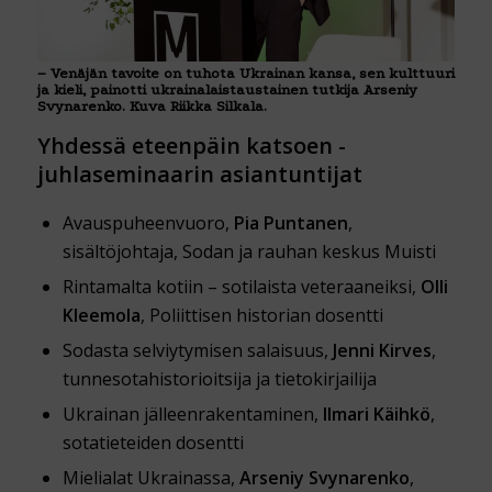
– Venäjän tavoite on tuhota Ukrainan kansa, sen kulttuuri
ja kieli, painotti ukrainalaistaustainen tutkija Arseniy
Svynarenko. Kuva Riikka Silkala.
Yhdessä eteenpäin katsoen -
juhlaseminaarin asiantuntijat
Avauspuheenvuoro,
Pia Puntanen
,
sisältöjohtaja, Sodan ja rauhan keskus Muisti
Rintamalta kotiin – sotilaista veteraaneiksi,
Olli
Kleemola
, Poliittisen historian dosentti
Sodasta selviytymisen salaisuus,
Jenni Kirves
,
tunnesotahistorioitsija ja tietokirjailija
Ukrainan jälleenrakentaminen,
Ilmari Käihkö
,
sotatieteiden dosentti
Mielialat Ukrainassa,
Arseniy Svynarenko
,