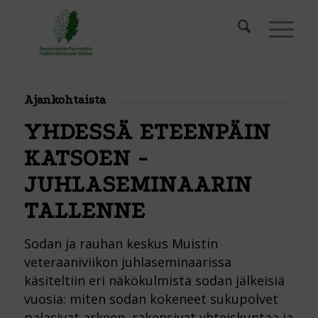
Ajankohtaista
YHDESSÄ ETEENPÄIN
KATSOEN -
JUHLASEMINAARIN
TALLENNE
Sodan ja rauhan keskus Muistin
veteraaniviikon juhlaseminaarissa
käsiteltiin eri näkökulmista sodan jälkeisiä
vuosia: miten sodan kokeneet sukupolvet
palasivat arkeen, rakensivat yhteiskuntaa ja