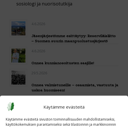
sosiologi ja nuorisotutkija
4.6.2026
Jäsenjärjestömme esittäytyy: Reserviläisliitto
– Suomen suurin maanpuolustusjärjestö
4.6.2026
Onnea kunnianosoitusten saajille!
29.5.2026
Onnea valmistuneille – osaamista, vastuuta ja
uskoa huomiseen!
29.5.2026
Käytämme evästeitä
Givande samtal om vårt nya
utbildningsprogram med SFP
Käytämme evästeitä sivuston toiminnallisuuden mahdollistamiseksi,
käyttökokemuksen parantamiseksi sekä tilastoinnin ja markkinoinnin
26.5.2026