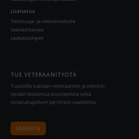
Lisätietoa
Tietosuoja- ja rekisteriseloste
Saavutettavuus
Laskutusohjeet
TUE VETERAANITYÖTÄ
Tuotoilla tuetaan veteraanien ja etenkin
heidän leskiensä avustamista sekä
sotasukupolven perinnön vaalimista
.
LAHJOITA