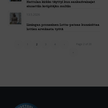
Hattulan kirkko täyttyi kun sankarivainajat
siunattiin kotipitäjän multiin
13.5.2026
Limingan pronssinen Lotta-patsas kunnioittaa
lottien arvokasta työtä
Page 2 of 20
‹
1
2
3
4
›
»