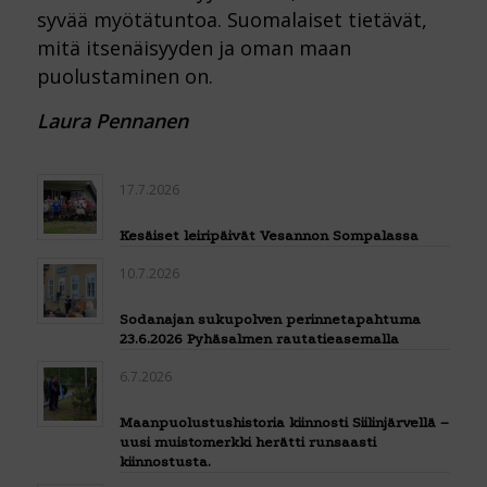
syvää myötätuntoa. Suomalaiset tietävät,
mitä itsenäisyyden ja oman maan
puolustaminen on.
Laura Pennanen
17.7.2026
Kesäiset leiripäivät Vesannon Sompalassa
10.7.2026
Sodanajan sukupolven perinnetapahtuma
23.6.2026 Pyhäsalmen rautatieasemalla
6.7.2026
Maanpuolustushistoria kiinnosti Siilinjärvellä –
uusi muistomerkki herätti runsaasti
kiinnostusta.