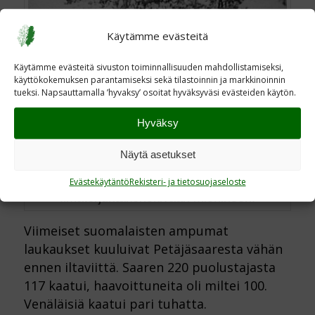
Käytämme evästeitä
Käytämme evästeitä sivuston toiminnallisuuden mahdollistamiseksi,
käyttökokemuksen parantamiseksi sekä tilastoinnin ja markkinoinnin
tueksi. Napsauttamalla ’hyvaksy’ osoitat hyväksyväsi evästeiden käytön.
Hyväksy
Näytä asetukset
Yksi harvoja tunnettuja Petäsäjäsaaren
taistelusta otettuja kuvia.
Evästekäytäntö
Rekisteri- ja tietosuojaseloste
Ilmatorjuntakonekivääri miehineen.
Viimeiset suomalaisten ampumat
laukaukset kuuluivat Petäjäsaaresta vähän
ennen iltaviittä. Saaren 220 puolustajasta
117 kaatui, haavoittuneita oli miltei 100.
Venäläisiä kaatui pari tuhatta.