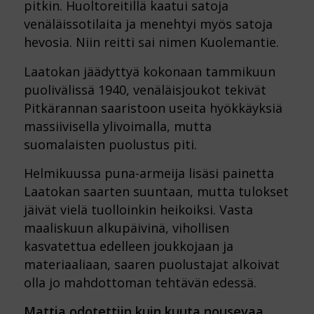
pitkin. Huoltoreitillä kaatui satoja
venäläissotilaita ja menehtyi myös satoja
hevosia. Niin reitti sai nimen Kuolemantie.
Laatokan jäädyttyä kokonaan tammikuun
puolivälissä 1940, venäläisjoukot tekivät
Pitkärannan saaristoon useita hyökkäyksiä
massiivisella ylivoimalla, mutta
suomalaisten puolustus piti.
Helmikuussa puna-armeija lisäsi painetta
Laatokan saarten suuntaan, mutta tulokset
jäivät vielä tuolloinkin heikoiksi. Vasta
maaliskuun alkupäivinä, vihollisen
kasvatettua edelleen joukkojaan ja
materiaaliaan, saaren puolustajat alkoivat
olla jo mahdottoman tehtävän edessä.
Mattia odotettiin kuin kuuta nousevaa