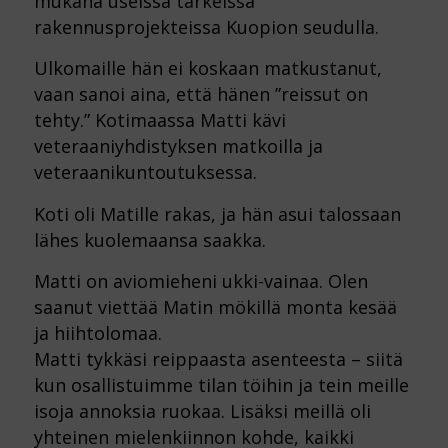
mukana useissa tärkeissä
rakennusprojekteissa Kuopion seudulla.
Ulkomaille hän ei koskaan matkustanut,
vaan sanoi aina, että hänen ”reissut on
tehty.” Kotimaassa Matti kävi
veteraaniyhdistyksen matkoilla ja
veteraanikuntoutuksessa.
Koti oli Matille rakas, ja hän asui talossaan
lähes kuolemaansa saakka.
Matti on aviomieheni ukki-vainaa. Olen
saanut viettää Matin mökillä monta kesää
ja hiihtolomaa.
Matti tykkäsi reippaasta asenteesta – siitä
kun osallistuimme tilan töihin ja tein meille
isoja annoksia ruokaa. Lisäksi meillä oli
yhteinen mielenkiinnon kohde, kaikki