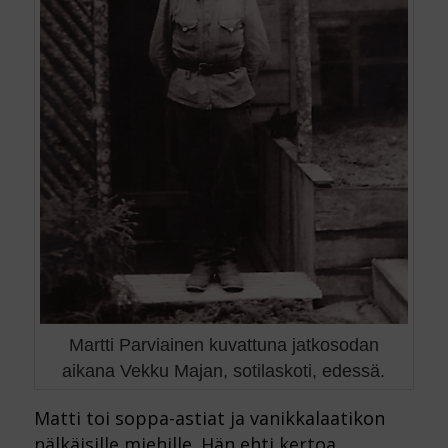
Martti Parviainen kuvattuna jatkosodan
aikana Vekku Majan, sotilaskoti, edessä.
Matti toi soppa-astiat ja vanikkalaatikon
nälkäisille miehille. Hän ehti kertoa