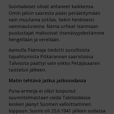
Suomalaiset olivat antaneet kaikkensa.
Omin jaloin saaresta pääsi perääntymään
vain muutama sotilas, hekin henkisesti
vammautuneina. Nämä urheat isänmaan
puolustajat maksoivat itsenäisyydestämme
hengellään ja verellään.
Aamulla Päämaja tiedotti surullisista
tapahtumista Pitkärannan saaristossa.
Talvisota päättyi vain viikko Petäjäsaaren
taistelun jälkeen.
Matin tehtävä jatkui jatkosodassa
Puna-armeija ei ollut luopunut
suunnitelmastaan viedä Talvisodassa
kesken jäänyt Suomen valloittaminen
loppuun. Suomi oli 25.6.1941 jälleen sodassa