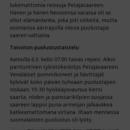
lukemattomia reissuja Petäjäsaareen.
Hänen ja hänen hevosensa varassa oli se
ohut elämänlanka, joka piti sitkeitä, mutta
voimiensa äärirajoilla olevia puolustajia
saaren valtiaina.
Toivoton puolustustaistelu
Aamulla 6.3. kello 07.00 taivas repesi. Alkoi
parituntinen tykistökeskitys Petäjäsaareen.
Venäläiset pommikoneet ja hävittäjät
kylvivät koko päivän tuhoaan puolustajien
niskaan. Yli 30 hyökkäysvaunua kiersi
saarta, niiden ja panssarikilpien suojassa
saareen lappoi puna-armeijan jalkaväkeä
katkeamattomana virtana. Iltaan mennessä
suomalaisten puolustus oli lyöty.