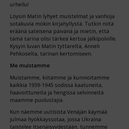
urheilu!
Löysin Matin lyhyet muistelmat ja vanhoja
sotakuvia mökin kirjahyllystä. Tutkin niitä
eräänä sateisena päivänä ja mietin, että
tämä tarina olisi tärkeä kertoa jälkipolville.
Kysyin luvan Matin tyttäreltä, Anneli
Pehkoselta, tarinan kertomiseen.
Me muistamme
Muistamme, kiitämme ja kunnioitamme
kaikkia 1939-1945 sodissa kaatuneita,
haavoittuneita ja hengissä selvinneitä
maamme puolustajia.
Kun näemme uutisista Venäjän käymää
julmaa hyökkäyssotaa, jossa Ukraina
taistelee itsenäisyydestään, tunnemme