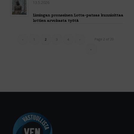
13.5.2026
Limingan pronssinen Lotta-patsas kunnioittaa
lottien arvokasta työtä
Page 2 of 20
‹
1
2
3
4
›
»