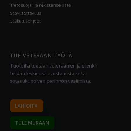
Tietosuoja- ja rekisteriseloste
Saavutettavuus
Laskutusohjeet
TUE VETERAANITYÖTÄ
Tuotoilla tuetaan veteraanien ja etenkin
heidän leskiensä avustamista sekä
sotasukupolven perinnön vaalimista
.
LAHJOITA
TULE MUKAAN