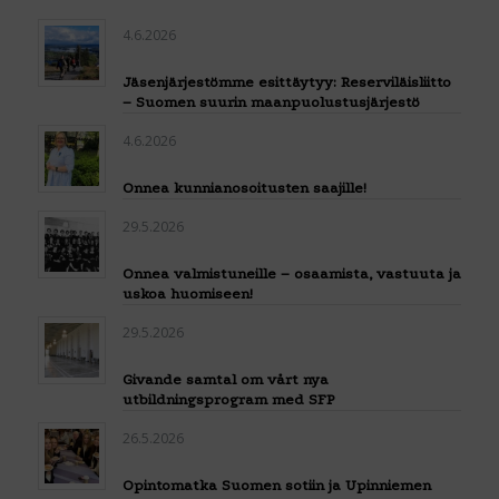
4.6.2026
Jäsenjärjestömme esittäytyy: Reserviläisliitto
– Suomen suurin maanpuolustusjärjestö
4.6.2026
Onnea kunnianosoitusten saajille!
29.5.2026
Onnea valmistuneille – osaamista, vastuuta ja
uskoa huomiseen!
29.5.2026
Givande samtal om vårt nya
utbildningsprogram med SFP
26.5.2026
Opintomatka Suomen sotiin ja Upinniemen