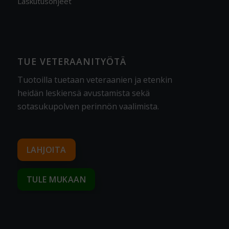
Laskutusohjeet
TUE VETERAANITYÖTÄ
Tuotoilla tuetaan veteraanien ja etenkin
heidän leskiensä avustamista sekä
sotasukupolven perinnön vaalimista
.
LAHJOITA
TULE MUKAAN