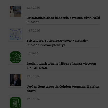
22.7.2026
Lottalaulajaisissa kiidettiin sävelten siivin halki
Suomen
14.7.2026
Esittelyssä Sotien 1939–1945 Varsinais-
Suomen Perinneyhdistys
1.7.2026
Pasilan toimistomme hiljenee loman viettoon
6.7.– 31.7.2026
23.6.2026
Uuden Kenttäpostia-lehden teemana Marskin
ritarit
22.6.2026