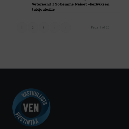
Veteraanit I Sotiemme Naiset -keräyksen
tukijoukoille
Page 1 of 20
1
2
3
›
»