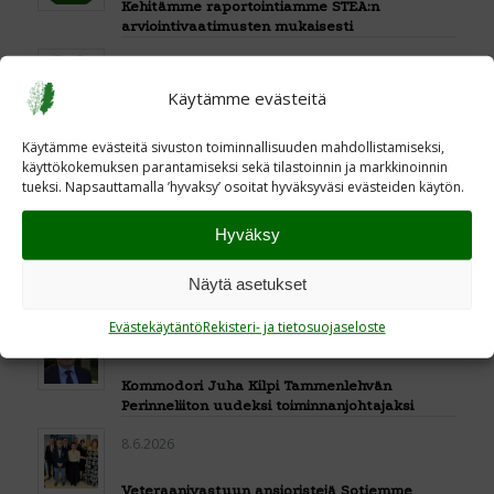
Kehitämme raportointiamme STEA:n
arviointivaatimusten mukaisesti
17.6.2026
Käytämme evästeitä
Tutustu vuoden 2025 avainlukuihimme
Käytämme evästeitä sivuston toiminnallisuuden mahdollistamiseksi,
17.6.2026
käyttökokemuksen parantamiseksi sekä tilastoinnin ja markkinoinnin
tueksi. Napsauttamalla ’hyvaksy’ osoitat hyväksyväsi evästeiden käytön.
Piispa Mari Leppäsen juhlapuhe Satakunnan
kesätapahtumassa
Hyväksy
16.6.2026
Näytä asetukset
Veteraaniperinteen vaalija -kilpi Loimaalle
Evästekäytäntö
Rekisteri- ja tietosuojaseloste
11.6.2026
Kommodori Juha Kilpi Tammenlehvän
Perinneliiton uudeksi toiminnanjohtajaksi
8.6.2026
Veteraanivastuun ansioristejä Sotiemme