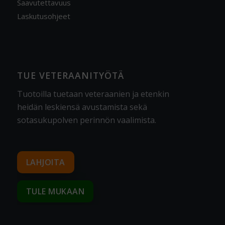
Saavutettavuus
Laskutusohjeet
TUE VETERAANITYÖTÄ
Tuotoilla tuetaan veteraanien ja etenkin
heidän leskiensä avustamista sekä
sotasukupolven perinnön vaalimista
.
LAHJOITA
TULE MUKAAN