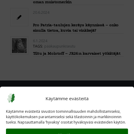
oman muistomerkin
20.6.2024
Pro Patria-taulujen keräys käynnissä – onko
sinulla tietoa, kuvia tai vinkkejä?
6.1.2024
TAGS:
pääkaupunkiseutu
Tiltu ja Molotoff – JR26:n karvaiset yökiitäjät
Käytämme evästeitä
Käytämme evästeitä sivuston toiminnallisuuden mahdollistamiseksi,
käyttökokemuksen parantamiseksi sekä tilastoinnin ja markkinoinnin
tueksi. Napsauttamalla ’hyvaksy’ osoitat hyväksyväsi evästeiden käytön.