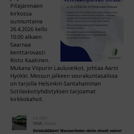
Pitäjänmäen
kirkossa
sunnuntaina
26.4.2026 kello
10.00 alkaen.
Saarnaa
kenttärovasti
Risto Kaakinen.
Mukana Viipurin Lauluveikot, johtaa Aarni
Hyökki. Messun jälkeen seurakuntasalissa
on tarjolla Helsinkin-Santahaminan
Sotilaskotiyhdistyksen tarjoamat
kirkkokahvit.
8.8.2025
TAGS:
Etusivu
Helsinkiläiset Mannerheim-ristin ritarit saivat