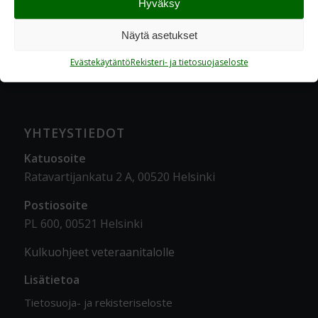
Hyväksy
Näytä asetukset
Evästekäytäntö
Rekisteri- ja tietosuojaseloste
YHTEYSTIEDOT
Katuosoite
Ratavartijankatu 2 A, 00520 Helsinki
Postiosoite
PL 600, 00521 Helsinki
Kulkuohjeet veteraanitalolle
Lisätietoa
Tietosuoja- ja rekisteriseloste