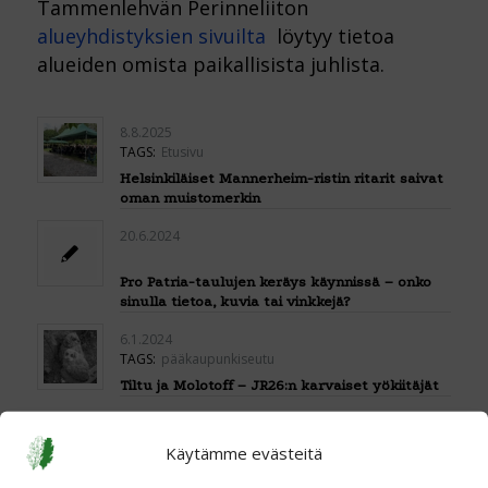
Tammenlehvän Perinneliiton
alueyhdistyksien sivuilta
löytyy tietoa
alueiden omista paikallisista juhlista.
8.8.2025
TAGS:
Etusivu
Helsinkiläiset Mannerheim-ristin ritarit saivat
oman muistomerkin
20.6.2024
Pro Patria-taulujen keräys käynnissä – onko
sinulla tietoa, kuvia tai vinkkejä?
6.1.2024
TAGS:
pääkaupunkiseutu
Tiltu ja Molotoff – JR26:n karvaiset yökiitäjät
Käytämme evästeitä