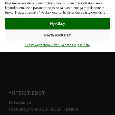
Käytämme evästeitä sivuston toiminnallisuuden mahdollistamiseksi,
käyttökokemuksen parantamiseksi sekä tilastoinnin ja markkinoinnin
tueksi. Napsauttamalla ’hyvaksy’ osoitat hyväksyväsi evästeiden käytön.
Hyväksy
Näytä asetukset
Evästekäytäntö
Rekisteri- ja tietosuojaseloste
YHTEYSTIEDOT
Katuosoite
Ratavartijankatu 2 A, 00520 Helsinki