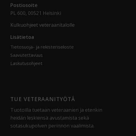
Postiosoite
PL 600, 00521 Helsinki
Kulkuohjeet veteraanitalolle
Lisätietoa
Tietosuoja- ja rekisteriseloste
Saavutettavuus
Laskutusohjeet
TUE VETERAANITYÖTÄ
Tuotoilla tuetaan veteraanien ja etenkin
heidän leskiensä avustamista sekä
sotasukupolven perinnön vaalimista
.