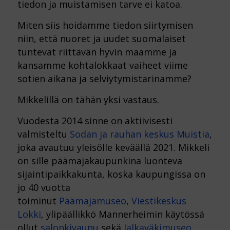
tiedon ja muistamisen tarve ei katoa.
Miten siis hoidamme tiedon siirtymisen
niin, että nuoret ja uudet suomalaiset
tuntevat riittävän hyvin maamme ja
kansamme kohtalokkaat vaiheet viime
sotien aikana ja selviytymistarinamme?
Mikkelillä on tähän yksi vastaus.
Vuodesta 2014 sinne on aktiivisesti
valmisteltu
Sodan ja rauhan keskus Muistia
,
joka avautuu yleisölle keväällä 2021. Mikkeli
on sille päämajakaupunkina luonteva
sijaintipaikkakunta, koska kaupungissa on
jo 40 vuotta
toiminut
Päämajamuseo
,
Viestikeskus
Lokki
, ylipäällikkö Mannerheimin käytössä
ollut
salonkivaunu
sekä
Jalkaväkimuseo
.