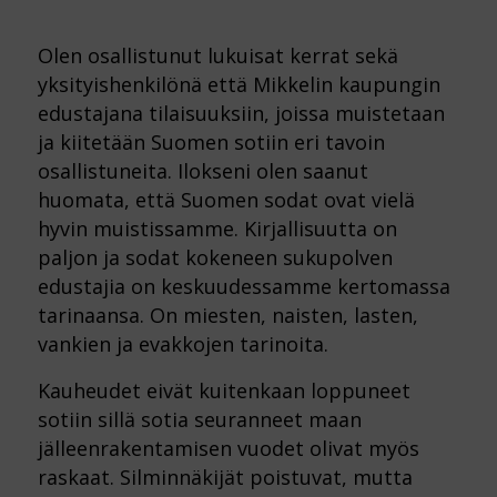
Olen osallistunut lukuisat kerrat sekä
yksityishenkilönä että Mikkelin kaupungin
edustajana tilaisuuksiin, joissa muistetaan
ja kiitetään Suomen sotiin eri tavoin
osallistuneita. Ilokseni olen saanut
huomata, että Suomen sodat ovat vielä
hyvin muistissamme. Kirjallisuutta on
paljon ja sodat kokeneen sukupolven
edustajia on keskuudessamme kertomassa
tarinaansa. On miesten, naisten, lasten,
vankien ja evakkojen tarinoita.
Kauheudet eivät kuitenkaan loppuneet
sotiin sillä sotia seuranneet maan
jälleenrakentamisen vuodet olivat myös
raskaat. Silminnäkijät poistuvat, mutta