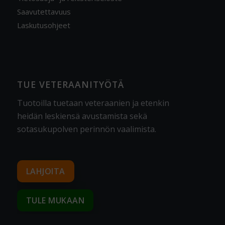
Saavutettavuus
Laskutusohjeet
TUE VETERAANITYÖTÄ
Tuotoilla tuetaan veteraanien ja etenkin
heidän leskiensä avustamista sekä
sotasukupolven perinnön vaalimista
.
LAHJOITA
TULE MUKAAN