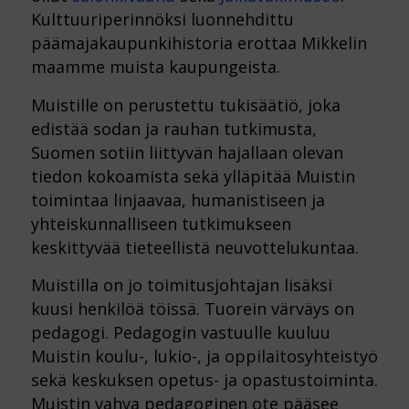
Kulttuuriperinnöksi luonnehdittu
päämajakaupunkihistoria erottaa Mikkelin
maamme muista kaupungeista.
Muistille on perustettu tukisäätiö, joka
edistää sodan ja rauhan tutkimusta,
Suomen sotiin liittyvän hajallaan olevan
tiedon kokoamista sekä ylläpitää Muistin
toimintaa linjaavaa, humanistiseen ja
yhteiskunnalliseen tutkimukseen
keskittyvää tieteellistä neuvottelukuntaa.
Muistilla on jo toimitusjohtajan lisäksi
kuusi henkilöä töissä. Tuorein värväys on
pedagogi. Pedagogin vastuulle kuuluu
Muistin koulu-, lukio-, ja oppilaitosyhteistyö
sekä keskuksen opetus- ja opastustoiminta.
Muistin vahva pedagoginen ote pääsee