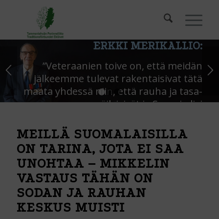
ERKKI MERIKALLIO:
”Veteraanien toive on, että meidän
jälkeemme tulevat rakentaisivat tätä
maata yhdessä niin, että rauha ja tasa-
1
2
3
arvo säilyisivät ja Suomi olisi
hyvinvointivaltio.”
MEILLÄ SUOMALAISILLA
ON TARINA, JOTA EI SAA
UNOHTAA – MIKKELIN
VASTAUS TÄHÄN ON
SODAN JA RAUHAN
KESKUS MUISTI