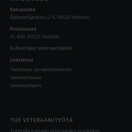
Katuosoite
Ratavartijankatu 2 A, 00520 Helsinki
Postiosoite
PL 600, 00521 Helsinki
Kulkuohjeet veteraanitalolle
Lisätietoa
Tietosuoja- ja rekisteriseloste
Saavutettavuus
Laskutusohjeet
TUE VETERAANITYÖTÄ
Tuotoilla tuetaan veteraanien ja etenkin