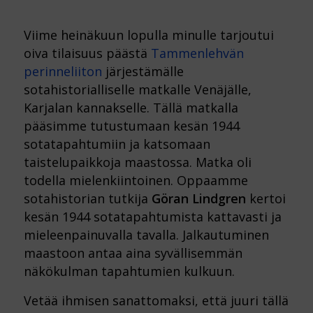
Viime heinäkuun lopulla minulle tarjoutui
oiva tilaisuus päästä
Tammenlehvän
perinneliiton
järjestämälle
sotahistorialliselle matkalle Venäjälle,
Karjalan kannakselle. Tällä matkalla
pääsimme tutustumaan kesän 1944
sotatapahtumiin ja katsomaan
taistelupaikkoja maastossa. Matka oli
todella mielenkiintoinen. Oppaamme
sotahistorian tutkija
Göran Lindgren
kertoi
kesän 1944 sotatapahtumista kattavasti ja
mieleenpainuvalla tavalla. Jalkautuminen
maastoon antaa aina syvällisemmän
näkökulman tapahtumien kulkuun.
Vetää ihmisen sanattomaksi, että juuri tällä