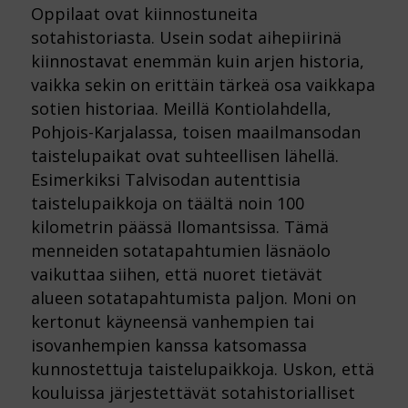
Oppilaat ovat kiinnostuneita
sotahistoriasta. Usein sodat aihepiirinä
kiinnostavat enemmän kuin arjen historia,
vaikka sekin on erittäin tärkeä osa vaikkapa
sotien historiaa. Meillä Kontiolahdella,
Pohjois-Karjalassa, toisen maailmansodan
taistelupaikat ovat suhteellisen lähellä.
Esimerkiksi Talvisodan autenttisia
taistelupaikkoja on täältä noin 100
kilometrin päässä Ilomantsissa. Tämä
menneiden sotatapahtumien läsnäolo
vaikuttaa siihen, että nuoret tietävät
alueen sotatapahtumista paljon. Moni on
kertonut käyneensä vanhempien tai
isovanhempien kanssa katsomassa
kunnostettuja taistelupaikkoja. Uskon, että
kouluissa järjestettävät sotahistorialliset