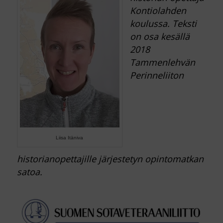
Kontiolahden
koulussa. Teksti
on osa kesällä
2018
Tammenlehvän
Perinneliiton
Liisa Itäniva
historianopettajille järjestetyn opintomatkan
satoa.