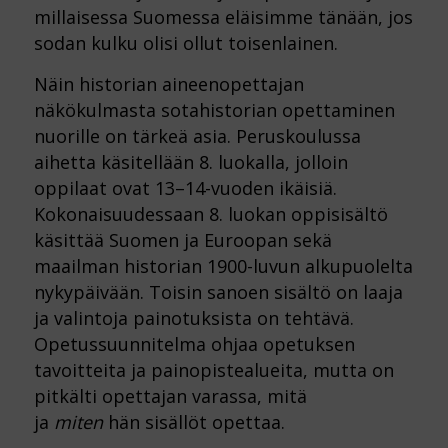
millaisessa Suomessa eläisimme tänään, jos
sodan kulku olisi ollut toisenlainen.
Näin historian aineenopettajan
näkökulmasta sotahistorian opettaminen
nuorille on tärkeä asia. Peruskoulussa
aihetta käsitellään 8. luokalla, jolloin
oppilaat ovat 13–14-vuoden ikäisiä.
Kokonaisuudessaan 8. luokan oppisisältö
käsittää Suomen ja Euroopan sekä
maailman historian 1900-luvun alkupuolelta
nykypäivään. Toisin sanoen sisältö on laaja
ja valintoja painotuksista on tehtävä.
Opetussuunnitelma ohjaa opetuksen
tavoitteita ja painopistealueita, mutta on
pitkälti opettajan varassa, mitä
ja
miten
hän sisällöt opettaa.