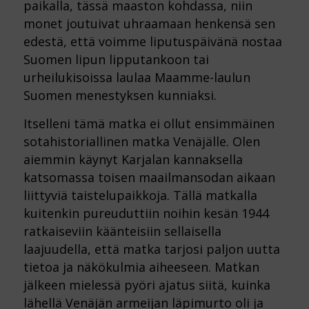
paikalla, tässä maaston kohdassa, niin
monet joutuivat uhraamaan henkensä sen
edestä, että voimme liputuspäivänä nostaa
Suomen lipun lipputankoon tai
urheilukisoissa laulaa Maamme-laulun
Suomen menestyksen kunniaksi.
Itselleni tämä matka ei ollut ensimmäinen
sotahistoriallinen matka Venäjälle. Olen
aiemmin käynyt Karjalan kannaksella
katsomassa toisen maailmansodan aikaan
liittyviä taistelupaikkoja. Tällä matkalla
kuitenkin pureuduttiin noihin kesän 1944
ratkaiseviin käänteisiin sellaisella
laajuudella, että matka tarjosi paljon uutta
tietoa ja näkökulmia aiheeseen. Matkan
jälkeen mielessä pyöri ajatus siitä, kuinka
lähellä Venäjän armeijan läpimurto oli ja