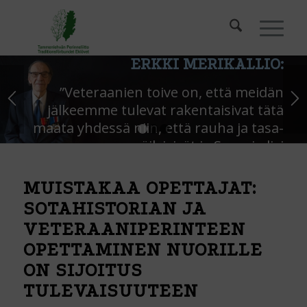
ERKKI MERIKALLIO:
”Veteraanien toive on, että meidän
jälkeemme tulevat rakentaisivat tätä
maata yhdessä niin, että rauha ja tasa-
1
2
3
arvo säilyisivät ja Suomi olisi
hyvinvointivaltio.”
MUISTAKAA OPETTAJAT:
SOTAHISTORIAN JA
VETERAANIPERINTEEN
OPETTAMINEN NUORILLE
ON SIJOITUS
TULEVAISUUTEEN