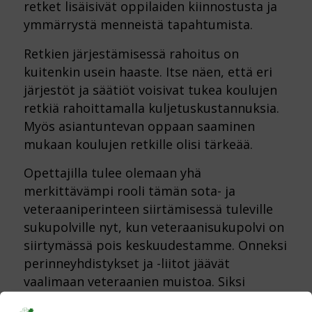
retket lisäisivät oppilaiden kiinnostusta ja
ymmärrystä menneistä tapahtumista.
Retkien järjestämisessä rahoitus on
kuitenkin usein haaste. Itse näen, että eri
järjestöt ja säätiöt voisivat tukea koulujen
retkiä rahoittamalla kuljetuskustannuksia.
Myös asiantuntevan oppaan saaminen
mukaan koulujen retkille olisi tärkeää.
Opettajilla tulee olemaan yhä
merkittävämpi rooli tämän sota- ja
veteraaniperinteen siirtämisessä tuleville
sukupolville nyt, kun veteraanisukupolvi on
siirtymässä pois keskuudestamme. Onneksi
perinneyhdistykset ja -liitot jäävät
vaalimaan veteraanien muistoa. Siksi
olisikin tärkeää, että kouluissa aloitettaisiin