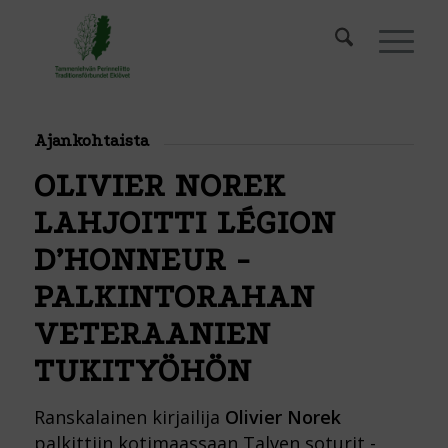
Ajankohtaista
OLIVIER NOREK
LAHJOITTI LÉGION
D’HONNEUR -
PALKINTORAHAN
VETERAANIEN
TUKITYÖHÖN
Ranskalainen kirjailija
Olivier Norek
palkittiin kotimaassaan Talven soturit -