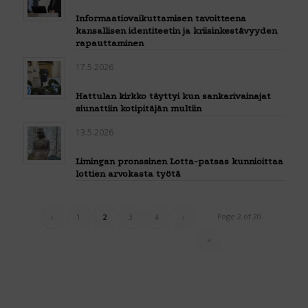
Informaatiovaikuttamisen tavoitteena
kansallisen identiteetin ja kriisinkestävyyden
rapauttaminen
17.5.2026
Hattulan kirkko täyttyi kun sankarivainajat
siunattiin kotipitäjän multiin
13.5.2026
Limingan pronssinen Lotta-patsas kunnioittaa
lottien arvokasta työtä
Page 2 of 20
‹
1
2
3
4
›
»