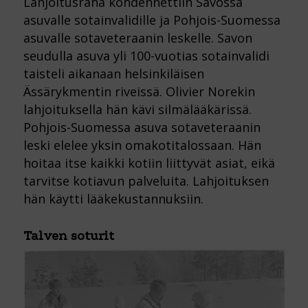
Lahjoitusraha kohdennettiin Savossa
asuvalle sotainvalidille ja Pohjois-Suomessa
asuvalle sotaveteraanin leskelle. Savon
seudulla asuva yli 100-vuotias sotainvalidi
taisteli aikanaan helsinkiläisen
Ässärykmentin riveissä. Olivier Norekin
lahjoituksella hän kävi silmälääkärissä.
Pohjois-Suomessa asuva sotaveteraanin
leski elelee yksin omakotitalossaan. Hän
hoitaa itse kaikki kotiin liittyvät asiat, eikä
tarvitse kotiavun palveluita. Lahjoituksen
hän käytti lääkekustannuksiin.
Talven soturit