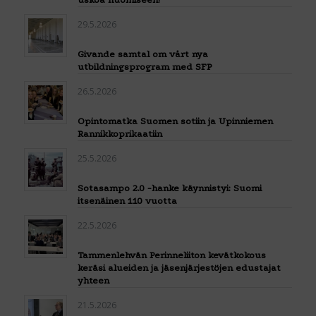
29.5.2026
Givande samtal om vårt nya
utbildningsprogram med SFP
26.5.2026
Opintomatka Suomen sotiin ja Upinniemen
Rannikkoprikaatiin
25.5.2026
Sotasampo 2.0 -hanke käynnistyi: Suomi
itsenäinen 110 vuotta
22.5.2026
Tammenlehvän Perinneliiton kevätkokous
keräsi alueiden ja jäsenjärjestöjen edustajat
yhteen
21.5.2026