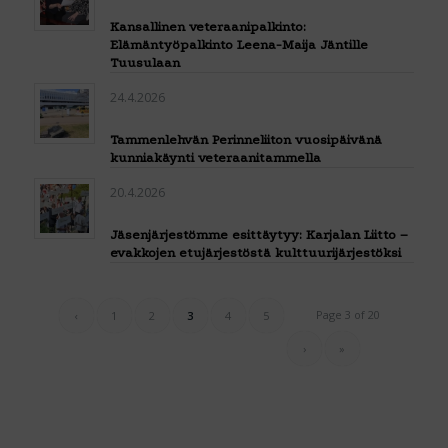
Kansallinen veteraanipalkinto:
Elämäntyöpalkinto Leena-Maija Jäntille
Tuusulaan
24.4.2026
Tammenlehvän Perinneliiton vuosipäivänä
kunniakäynti veteraanitammella
20.4.2026
Jäsenjärjestömme esittäytyy: Karjalan Liitto –
evakkojen etujärjestöstä kulttuurijärjestöksi
Page 3 of 20
‹
1
2
3
4
5
›
»