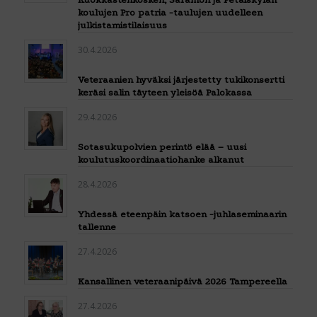
koulujen Pro patria -taulujen uudelleen
julkistamistilaisuus
30.4.2026
Veteraanien hyväksi järjestetty tukikonsertti
keräsi salin täyteen yleisöä Palokassa
29.4.2026
Sotasukupolvien perintö elää – uusi
koulutuskoordinaatiohanke alkanut
28.4.2026
Yhdessä eteenpäin katsoen -juhlaseminaarin
tallenne
27.4.2026
Kansallinen veteraanipäivä 2026 Tampereella
27.4.2026