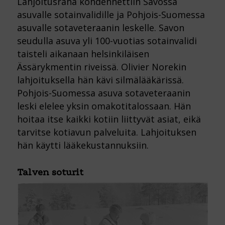
Lahjoitusraha kohdennettiin Savossa
asuvalle sotainvalidille ja Pohjois-Suomessa
asuvalle sotaveteraanin leskelle. Savon
seudulla asuva yli 100-vuotias sotainvalidi
taisteli aikanaan helsinkiläisen
Ässärykmentin riveissä. Olivier Norekin
lahjoituksella hän kävi silmälääkärissä.
Pohjois-Suomessa asuva sotaveteraanin
leski elelee yksin omakotitalossaan. Hän
hoitaa itse kaikki kotiin liittyvät asiat, eikä
tarvitse kotiavun palveluita. Lahjoituksen
hän käytti lääkekustannuksiin.
Talven soturit