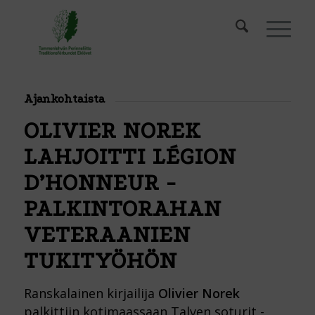
Ajankohtaista
OLIVIER NOREK
LAHJOITTI LÉGION
D’HONNEUR -
PALKINTORAHAN
VETERAANIEN
TUKITYÖHÖN
Ranskalainen kirjailija
Olivier Norek
palkittiin kotimaassaan Talven soturit -