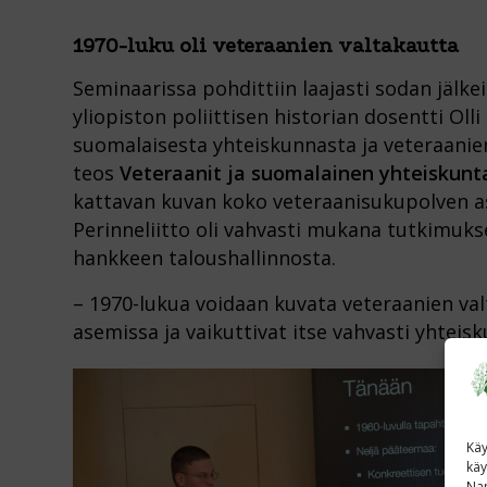
1970-luku oli veteraanien valtakautta
Seminaarissa pohdittiin laajasti sodan jälkei
yliopiston poliittisen historian dosentti Oll
suomalaisesta yhteiskunnasta ja veteraanien 
teos
Veteraanit ja suomalainen yhteiskunt
kattavan kuvan koko veteraanisukupolven
Perinneliitto oli vahvasti mukana tutkimuk
hankkeen taloushallinnosta.
– 1970-lukua voidaan kuvata veteraanien val
asemissa ja vaikuttivat itse vahvasti yhteisk
Käy
käy
Nap