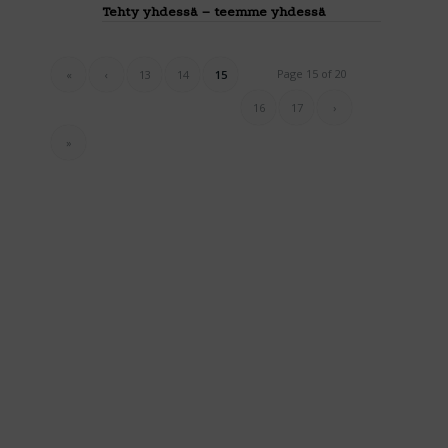
Tehty yhdessä – teemme yhdessä
Page 15 of 20
«
‹
13
14
15
16
17
›
»