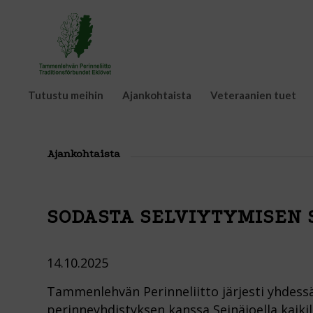
Tutustu meihin
Ajankohtaista
Veteraanien tuet
Ajankohtaista
SODASTA SELVIYTYMISEN 
14.10.2025
Tammenlehvän Perinneliitto järjesti yhdess
perinneyhdistyksen kanssa Seinäjoella kaiki