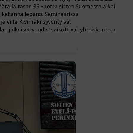
ärällä tasan 86 vuotta sitten Suomessa alkoi
liikekannallepano. Seminaarissa
s
ja
Ville Kivimäki
syventyivät
an jälkeiset vuodet vaikuttivat yhteiskuntaan