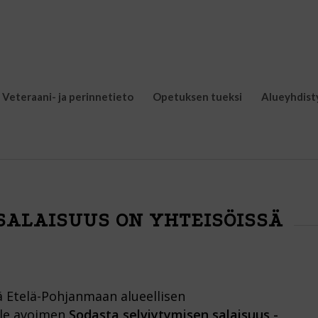
Veteraani- ja perinnetieto
Opetuksen tueksi
Alueyhdist
SALAISUUS ON YHTEISÖISSÄ
ä Etelä-Pohjanmaan alueellisen
lle avoimen
Sodasta selviytymisen salaisuus -