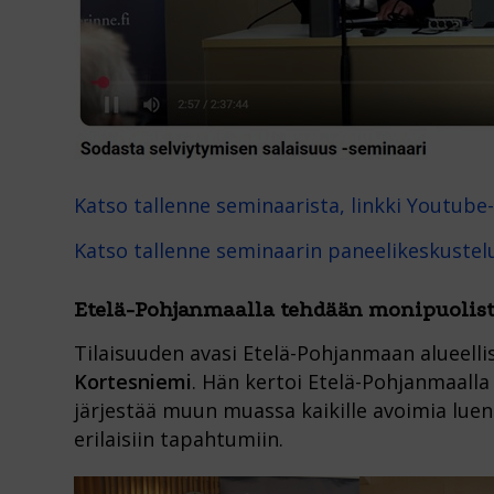
Katso tallenne seminaarista, linkki Youtube
Katso tallenne seminaarin paneelikeskustelu
Etelä-Pohjanmaalla tehdään monipuolist
Tilaisuuden avasi Etelä-Pohjanmaan alueell
Kortesniemi
. Hän kertoi Etelä-Pohjanmaalla
järjestää muun muassa kaikille avoimia luent
erilaisiin tapahtumiin.