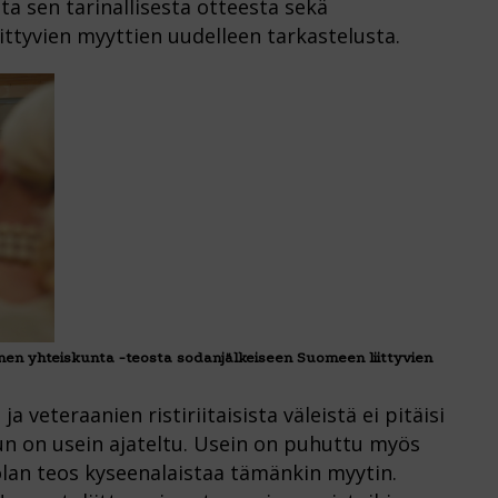
ta sen tarinallisesta otteesta sekä
ittyvien myyttien uudelleen tarkastelusta.
ainen yhteiskunta -teosta sodanjälkeiseen Suomeen liittyvien
a veteraanien ristiriitaisista väleistä ei pitäisi
un on usein ajateltu. Usein on puhuttu myös
olan teos kyseenalaistaa tämänkin myytin.