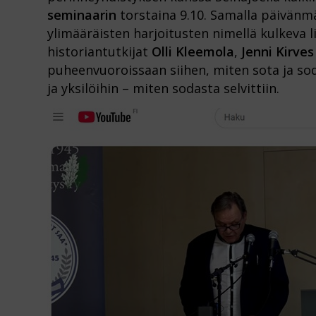
seminaarin
torstaina 9.10. Samalla päivänmä
ylimääräisten harjoitusten nimellä kulkeva 
historiantutkijat
Olli Kleemola
,
Jenni Kirve
puheenvuoroissaan siihen, miten sota ja sod
ja yksilöihin – miten sodasta selvittiin.