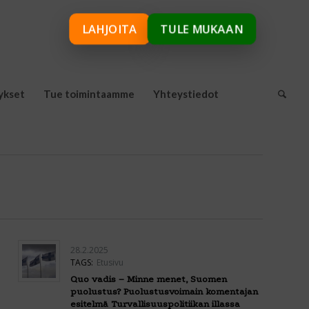
LAHJOITA
TULE MUKAAN
ykset
Tue toimintaamme
Yhteystiedot
28.2.2025
TAGS:
Etusivu
Quo vadis – Minne menet, Suomen
puolustus? Puolustusvoimain komentajan
esitelmä Turvallisuuspolitiikan illassa