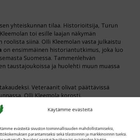
sen yhteiskunnan tilaa. Historioitsija, Turun
i Kleemolan toi esille laajan näkymän
roolista siinä. Olli Kleemolan vasta julkaistu
a
on ensimmäinen historiantutkimus, joka luo
 asemasta Suomessa. Tammenlehvän
sen taustajoukoissa ja huolehti muun muassa
takaudeksi. Veteraanit olivat päättävissä
unnassa, Olli Kleemola korosti.
Käytämme evästeitä
tämme evästeitä sivuston toiminnallisuuden mahdollistamiseksi,
ttökokemuksen parantamiseksi sekä tilastoinnin ja markkinoinnin tueksi.
sauttamalla ’hyvaksy’ osoitat hyväksyväsi evästeiden käytön.