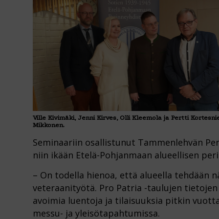
Ville Kivimäki, Jenni Kirves, Olli Kleemola ja Pertti Kortes
Mikkonen.
Seminaariin osallistunut Tammenlehvän Per
niin ikään Etelä-Pohjanmaan alueellisen per
– On todella hienoa, että alueella tehdään 
veteraanityötä. Pro Patria -taulujen tietoje
avoimia luentoja ja tilaisuuksia pitkin vuo
messu- ja yleisötapahtumissa.