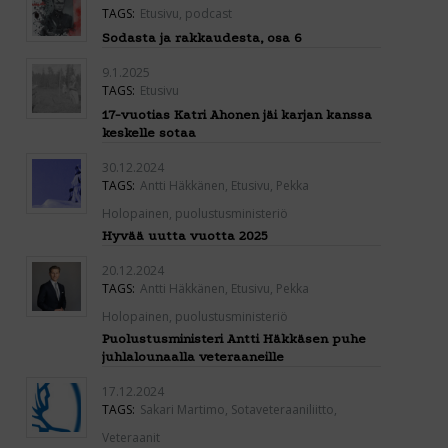
TAGS:
Etusivu
,
podcast
Sodasta ja rakkaudesta, osa 6
9.1.2025
TAGS:
Etusivu
17-vuotias Katri Ahonen jäi karjan kanssa
keskelle sotaa
30.12.2024
TAGS:
Antti Häkkänen
,
Etusivu
,
Pekka
Holopainen
,
puolustusministeriö
Hyvää uutta vuotta 2025
20.12.2024
TAGS:
Antti Häkkänen
,
Etusivu
,
Pekka
Holopainen
,
puolustusministeriö
Puolustusministeri Antti Häkkäsen puhe
juhlalounaalla veteraaneille
17.12.2024
TAGS:
Sakari Martimo
,
Sotaveteraaniliitto
,
Veteraanit