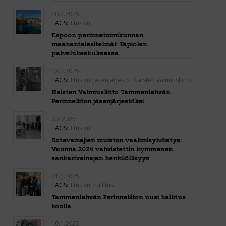
20.2.2025
TAGS:
Etusivu
Espoon perinnetoimikunnan
maanantaiesitelmät Tapiolan
palvelukeskuksessa
12.2.2025
TAGS:
Etusivu
,
jäsenjärjestö
,
Naisten Valmiusliitto
Naisten Valmiusliitto Tammenlehvän
Perinneliiton jäsenjärjestöksi
7.2.2025
TAGS:
Etusivu
Sotavainajien muiston vaalimisyhdistys:
Vuonna 2024 vahvistettin kymmenen
sankarivainajan henkilöllisyys
31.1.2025
TAGS:
Etusivu
,
hallitus
Tammenlehvän Perinneliiton uusi hallitus
koolla
10.1.2025