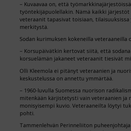
– Kuvaavaa on, että työmarkkinajärjestöissä 
työntekijäpuolellakin. Nämä kaikki järjestöt 
veteraanit tapasivat toisiaan, tilaisuuksissa 
merkitystä.
Sodan kurimuksen kokeneilla veteraaneilla 
– Korsupäivätkin kertovat siitä, että sodana
korsuelämän jakaneet veteraanit tiesivät mi
Olli Kleemola ei pitänyt veteraanien ja nuori
keskustelussa on annettu ymmärtää.
– 1960-luvulla Suomessa nuorison radikalismi
mitenkään kärjistetysti vain veteraanien ja 
monisyisempi kuvio. Veteraaneilta löytyi tuk
pohti.
Tammenlehvän Perinneliiton puheenjohtaja T