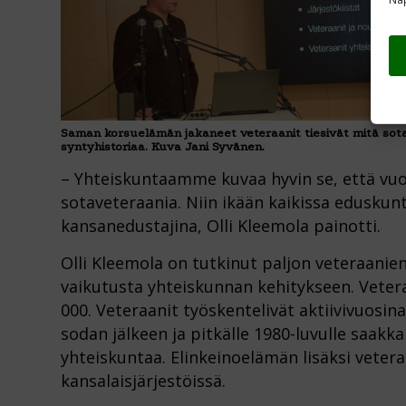
Saman korsuelämän jakaneet veteraanit tiesivät mitä sota 
syntyhistoriaa. Kuva Jani Syvänen.
– Yhteiskuntaamme kuvaa hyvin se, että vuon
sotaveteraania. Niin ikään kaikissa eduskun
kansanedustajina, Olli Kleemola painotti.
Olli Kleemola on tutkinut paljon veteraanie
vaikutusta yhteiskunnan kehitykseen. Veter
000. Veteraanit työskentelivät aktiivivuosina
sodan jälkeen ja pitkälle 1980-luvulle saakk
yhteiskuntaa. Elinkeinoelämän lisäksi veteraa
kansalaisjärjestöissä.