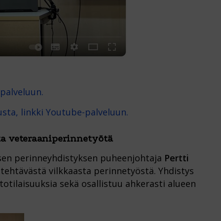
-palveluun.
sta, linkki Youtube-palveluun.
a veteraaniperinnetyötä
isen perinneyhdistyksen puheenjohtaja
Pertti
 tehtävästä vilkkaasta perinnetyöstä. Yhdistys
otilaisuuksia sekä osallistuu ahkerasti alueen