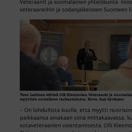
Veteraanit ja suomalainen yhteiskunta -teos
veteraaneihin ja sodanjälkeiseen Suomeen li
Timo Laitinen kiitteli Olli Kleemolan Veteraanit ja suomal
myyttien uudelleen tarkastelusta. Kuva Jani Syvänen.
– On lohdullista kuulla, että myytti nuorison j
paikkaansa ainakaan siinä mittakaavassa, k
sotaveteraanien vaientamisesta. Olli Kleem