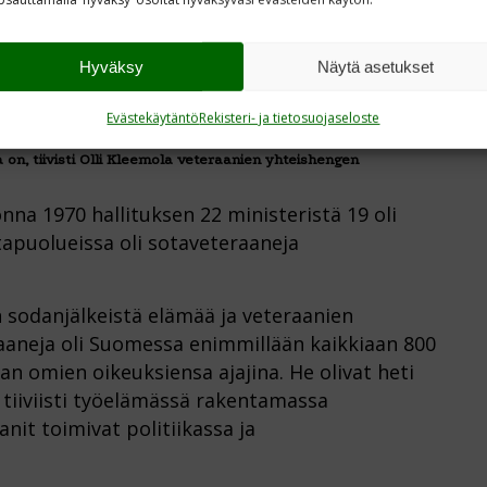
Hyväksy
Näytä asetukset
Evästekäytäntö
Rekisteri- ja tietosuojaseloste
on, tiivisti Olli Kleemola veteraanien yhteishengen
na 1970 hallituksen 22 ministeristä 19 oli
tapuolueissa oli sotaveteraaneja
n sodanjälkeistä elämää ja veteraanien
aaneja oli Suomessa enimmillään kaikkiaan 800
an omien oikeuksiensa ajajina. He olivat heti
a tiiviisti työelämässä rakentamassa
nit toimivat politiikassa ja