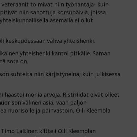
veteraanit toimivat niin työnantaja- kuin
pitivät niin sanottuja korsupäiviä, joissa
yhteiskunnallisella asemalla ei ollut
oli keskuudessaan vahva yhteishenki.
ikainen yhteishenki kantoi pitkälle. Saman
tä sota on.
son suhteita niin kärjistyneinä, kuin julkisessa
 haastoi monia arvoja. Ristiriidat eivät olleet
nuorison välinen asia, vaan paljon
ea nuorisolle ja päinvastoin, Olli Kleemola
imo Laitinen kiitteli Olli Kleemolan