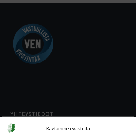
YHTEYSTIEDOT
Katuosoite
Käytämme evästeitä
Ratavartijankatu 2 A, 00520 Helsinki