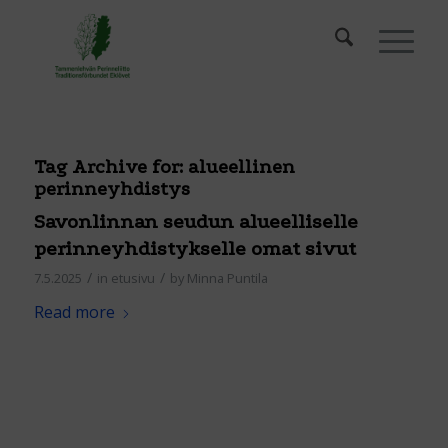
Tag Archive for:
alueellinen
perinneyhdistys
Savonlinnan seudun alueelliselle
perinneyhdistykselle omat sivut
/
/
7.5.2025
in
etusivu
by
Minna Puntila
Read more